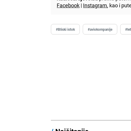
Facebook
|
Instagram
, kao i p
#Bliski istok
#aviokompanije
#le