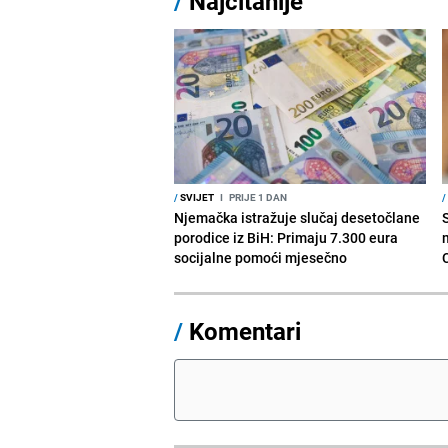
/
Najčitanije
/
SVIJET
I
PRIJE 1 DAN
/
Njemačka istražuje slučaj desetočlane
porodice iz BiH: Primaju 7.300 eura
socijalne pomoći mjesečno
/
Komentari