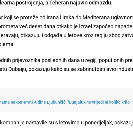
learna postrojenja, a Teheran najavio odmazdu.
 koji se proteže od Irana i Iraka do Mediterana uglavnom
rometa već deset dana otkako je Izrael započeo napade 
eravaju, otkazuju i odgađaju letove kroz regiju zbog zatv
oblema.
ih prijevoznika posljednjih dana u regiji, poput onih p
u Dubaiju, pokazuju kako su se zabrinutosti avio industr
ama nakon smrti Aldine Ljubunčić: "Dunjaluk ne vrijedi ni koliko krilo
mpanije nastavile su s letovima u ponedjeljak, pokazu