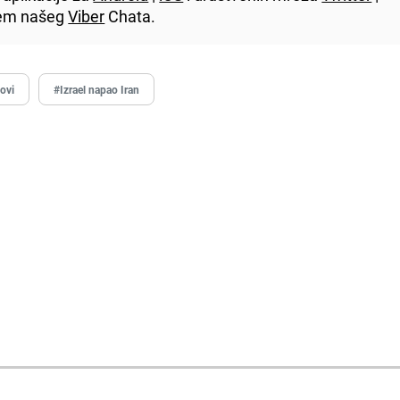
utem našeg
Viber
Chata.
tovi
#Izrael napao Iran