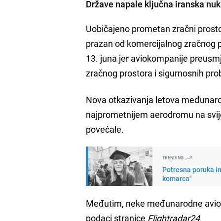
Države napale ključna iranska nuk
Uobičajeno prometan zračni prostor
prazan od komercijalnog zračnog p
13. juna jer aviokompanije preusmj
zračnog prostora i sigurnosnih pr
Nova otkazivanja letova međunarodn
najprometnijem aerodromu na svijet
povećale.
TRENDING
Potresna poruka im
komarca"
Međutim, neke međunarodne avioko
podaci stranice
Flightradar24
.