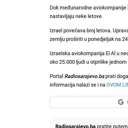
Dok međunarodne aviokompanije izbj
nastavljaju neke letove.
Izrael povećava broj letova. Uprav
zemlju proširiti u ponedjeljak na 24
Izraelska aviokompanija El Al u ned
oko 25.000 ljudi u otprilike jednom
Portal
Radiosarajevo.ba
prati doga
informacija nalazi se i na
OVOM LI
Radiosarajevo.ba
pratite putem 