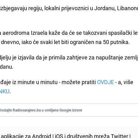
egavaju regiju, lokalni prijevoznici u Jordanu, Libanonu
a aerodroma Izraela kaže da će se takozvani spasilački le
 dnevno, iako će svaki let biti ograničen na 50 putnika.
jelju je izjavila da je primila zahtjeve za napuštanje zeml
 danu.
đaje iz minute u minutu - možete pratiti
OVDJE
- a, više
NKU
.
Dodajte Radiosarajevo.ba u omiljene Google izvore
aplikacije za
Android
|
iOS
i društvenih mreža
Twitter
|