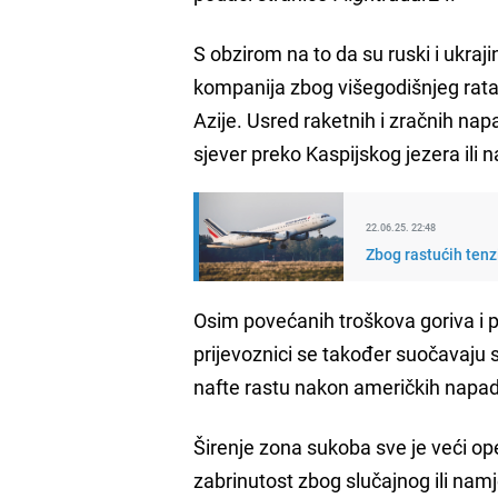
S obzirom na to da su ruski i ukraj
kompanija zbog višegodišnjeg rata, 
Azije. Usred raketnih i zračnih na
sjever preko Kaspijskog jezera ili n
22.06.25. 22:48
Zbog rastućih tenzi
Osim povećanih troškova goriva i 
prijevoznici se također suočavaju 
nafte rastu nakon američkih napa
Širenje zona sukoba sve je veći ope
zabrinutost zbog slučajnog ili na