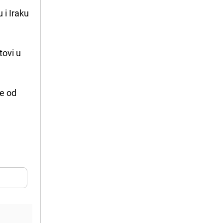
 i Iraku
tovi u
je od