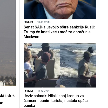
/
SVIJET
I
PRIJE 12MIN
Senat SAD-a usvojio oštre sankcije Rusiji:
Trump će imati veću moć za obračun s
Moskvom
/
SVIJET
I
PRIJE OKO 1H
ki istok
Jeziv snimak: Nilski konj krenuo za
čamcem punim turista, nastala opšta
ne
panika