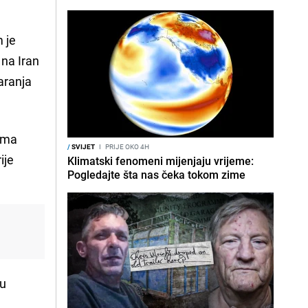
 je
na Iran
aranja
rema
/
SVIJET
I
PRIJE OKO 4H
ije
Klimatski fenomeni mijenjaju vrijeme:
Pogledajte šta nas čeka tokom zime
ju