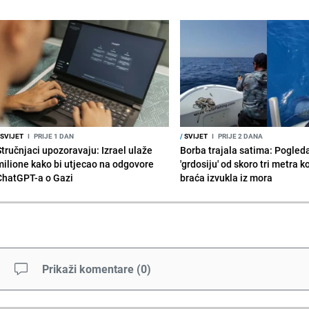
SVIJET
I
PRIJE 1 DAN
/
SVIJET
I
PRIJE 2 DANA
Stručnjaci upozoravaju: Izrael ulaže
Borba trajala satima: Pogled
milione kako bi utjecao na odgovore
'grdosiju' od skoro tri metra k
ChatGPT-a o Gazi
braća izvukla iz mora
Prikaži komentare
(
0
)