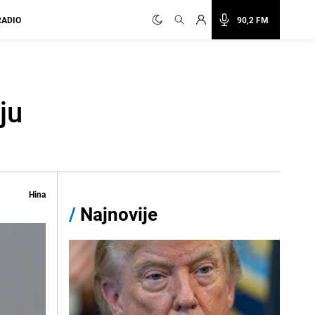
RADIO
90,2 FM
ju
Hina
/
Najnovije