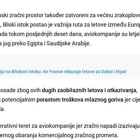
inski zračni prostor također zatvoreni za većinu zrakoplov
Bliski istok postao je važnija ruta za letove između Euro
pada tokom posljednjih deset dana, aviokompanije su letje
a jug preko Egipta i Saudijske Arabije.
ja na Bliskom istoku: Air France otkazuje letove za Dubai i Rijad
posade zbog ovih
dugih zaobilaznih letova i otkazivanja
,
s potencijalnim
porastom troškova mlaznog goriva
jer cij
da.
rativni teret za aviokompanije jer zračni napadi izazivaju
mjernog obaranja komercijalnog zračnog prometa.