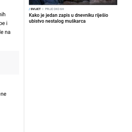
/
SVIJET
I
PRIJE OKO 6H
nih
Kako je jedan zapis u dnevniku riješio
ubistvo nestalog muškarca
pe i
le na
ene