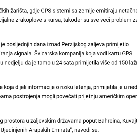
ičkih žarišta, gdje GPS sistemi sa zemlje emitiraju netačn
ijalne zrakoplove s kursa, također su sve veći problem z
je posljednjih dana iznad Perzijskog zaljeva primijetio
iranja signala. Švicarska kompanija koja vodi kartu GPS
 nedjelju da je tamo u 24 sata primijetila više od 150 laž
koja dijeli informacije o riziku letenja, primijetila je u ned
earna postrojenja mogli povećati prijetnju američkim ope
og prostora u zaljevskim državama poput Bahreina, Kuvaj
 Ujedinjenih Arapskih Emirata", navodi se.