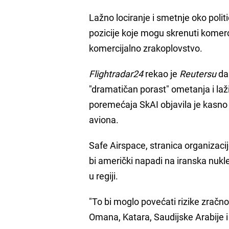
Lažno lociranje i smetnje oko polit
pozicije koje mogu skrenuti komerc
komercijalno zrakoplovstvo.
Flightradar24
rekao je
Reutersu
da 
"dramatičan porast" ometanja i laž
poremećaja SkAI objavila je kasno u
aviona.
Safe Airspace, stranica organizacije 
bi američki napadi na iranska nukl
u regiji.
"To bi moglo povećati rizike zračn
Omana, Katara, Saudijske Arabije i