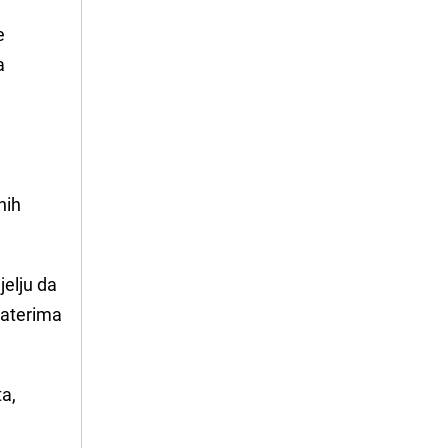
e
a
nih
jelju da
raterima
ta,