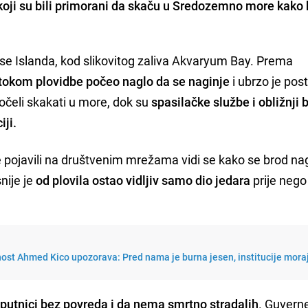
 koji su bili primorani da skaču u Sredozemno more kako 
dise Islanda, kod slikovitog zaliva Akvaryum Bay. Prema
 tokom plovidbe počeo naglo da se naginje
i ubrzo je pos
počeli skakati u more, dok su
spasilačke službe i obližnji 
iji.
 pojavili na društvenim mrežama vidi se kako se brod na
nije je
od plovila ostao vidljiv samo dio jedara
prije nego 
nost Ahmed Kico upozorava: Pred nama je burna jesen, institucije mora
 putnici bez povreda i da nema smrtno stradalih
. Guvern