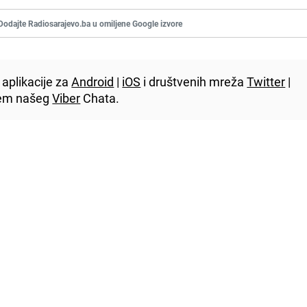
Dodajte Radiosarajevo.ba u omiljene Google izvore
aplikacije za
Android
|
iOS
i društvenih mreža
Twitter
|
utem našeg
Viber
Chata.