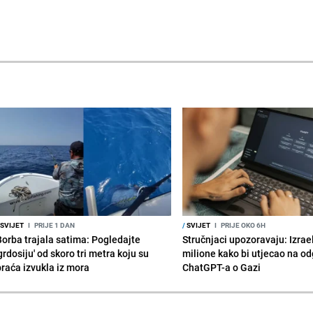
SVIJET
I
PRIJE 1 DAN
/
SVIJET
I
PRIJE OKO 6H
Borba trajala satima: Pogledajte
Stručnjaci upozoravaju: Izrae
grdosiju' od skoro tri metra koju su
milione kako bi utjecao na o
braća izvukla iz mora
ChatGPT-a o Gazi