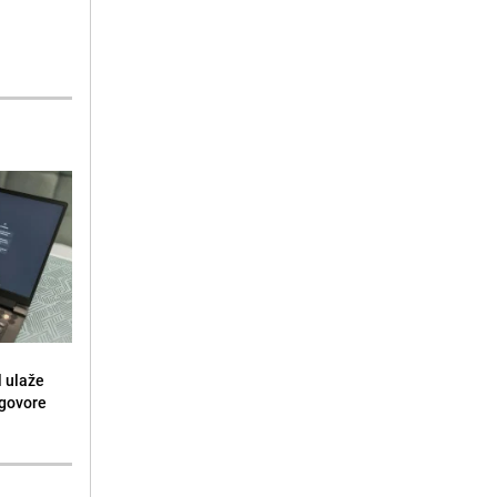
l ulaže
dgovore