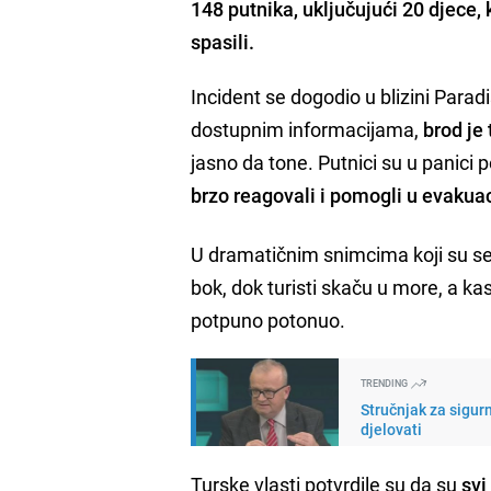
148 putnika, uključujući 20 djece,
spasili.
Incident se dogodio u blizini Para
dostupnim informacijama,
brod je
jasno da tone. Putnici su u panici 
brzo reagovali i pomogli u evakuac
U dramatičnim snimcima koji su se
bok, dok turisti skaču u more, a kas
potpuno potonuo.
TRENDING
Stručnjak za sigur
djelovati
Turske vlasti potvrdile su da su
svi