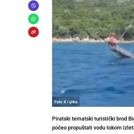
Foto: X / @iha
Piratski tematski turistički brod 
počeo propuštati vodu tokom izlet