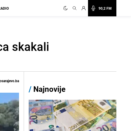
RADIO
90,2 FM
ca skakali
osarajevo.ba
/
Najnovije