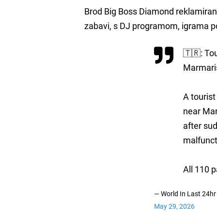
Brod Big Boss Diamond reklamiran j
zabavi, s DJ programom, igrama po
🇹🇷: To
Marmaris
A touris
near Mar
after su
malfunct
All 110 
— World In Last 24h
May 29, 2026