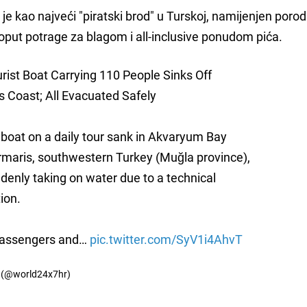
e kao najveći "piratski brod" u Turskoj, namijenjen porod
put potrage za blagom i all-inclusive ponudom pića.
urist Boat Carrying 110 People Sinks Off
 Coast; All Evacuated Safely
t boat on a daily tour sank in Akvaryum Bay
maris, southwestern Turkey (Muğla province),
ddenly taking on water due to a technical
ion.
passengers and…
pic.twitter.com/SyV1i4AhvT
r (@world24x7hr)