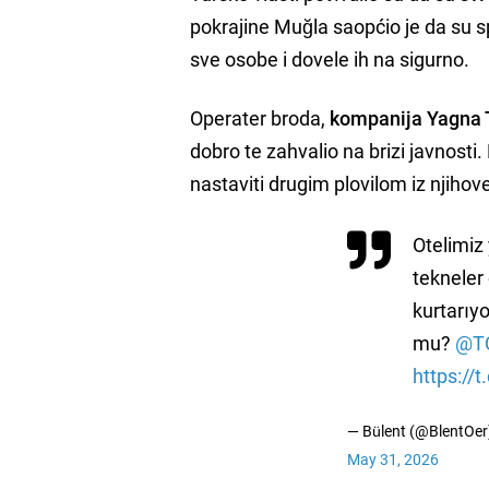
pokrajine Muğla saopćio je da su s
sve osobe i dovele ih na sigurno.
Operater broda,
kompanija Yagna 
dobro te zahvalio na brizi javnosti.
nastaviti drugim plovilom iz njihove
Otelimiz
tekneler
kurtarıy
mu?
@TC
https://
— Bülent (@BlentOer
May 31, 2026