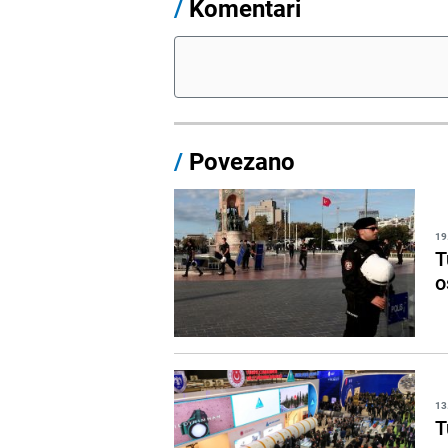
/
Komentari
/
Povezano
19
T
o
13
T