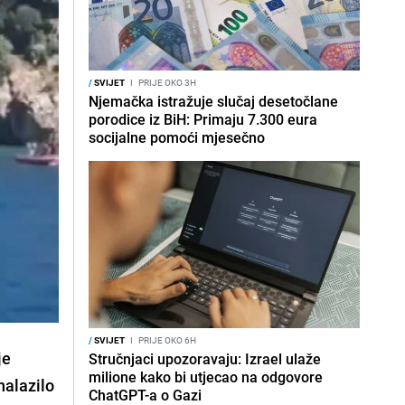
/
SVIJET
I
PRIJE OKO 3H
Njemačka istražuje slučaj desetočlane
porodice iz BiH: Primaju 7.300 eura
socijalne pomoći mjesečno
/
SVIJET
I
PRIJE OKO 6H
je
Stručnjaci upozoravaju: Izrael ulaže
milione kako bi utjecao na odgovore
nalazilo
ChatGPT-a o Gazi