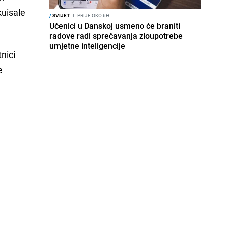
kuisale
/
SVIJET
I
PRIJE OKO 6H
Učenici u Danskoj usmeno će braniti
radove radi sprečavanja zloupotrebe
umjetne inteligencije
nici
e