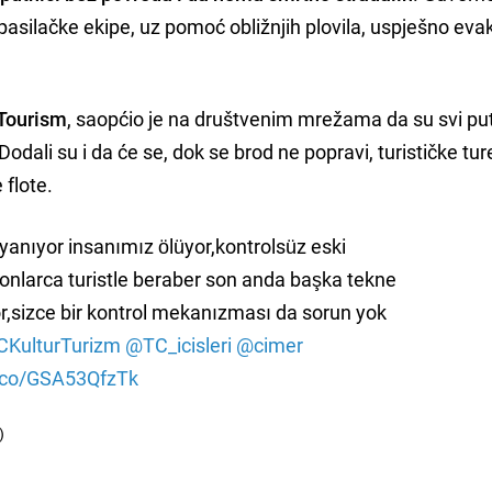
pasilačke ekipe, uz pomoć obližnjih plovila, uspješno eva
Tourism
, saopćio je na društvenim mrežama da su svi put
 Dodali su i da će se, dok se brod ne popravi, turističke tur
 flote.
 yanıyor insanımız ölüyor,kontrolsüz eski
 onlarca turistle beraber son anda başka tekne
or,sizce bir kontrol mekanızması da sorun yok
KulturTurizm
@TC_icisleri
@cimer
t.co/GSA53QfzTk
)