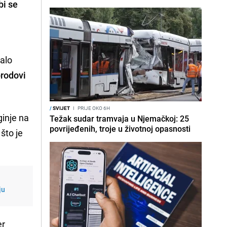
bi se
talo
brodovi
/
SVIJET
I
PRIJE OKO 6H
ginje na
Težak sudar tramvaja u Njemačkoj: 25
povrijeđenih, troje u životnoj opasnosti
što je
ju
er