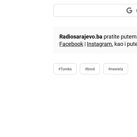
Radiosarajevo.ba
pratite putem 
Facebook
|
Instagram
, kao i p
#Turska
#brod
#nesreća