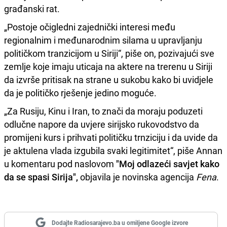
građanski rat.
„Postoje očigledni zajednički interesi među
regionalnim i međunarodnim silama u upravljanju
političkom tranzicijom u Siriji“, piše on, pozivajući sve
zemlje koje imaju uticaja na aktere na trerenu u Siriji
da izvrše pritisak na strane u sukobu kako bi uvidjele
da je političko rješenje jedino moguće.
„Za Rusiju, Kinu i Iran, to znači da moraju poduzeti
odlučne napore da uvjere sirijsko rukovodstvo da
promijeni kurs i prihvati političku trnziciju i da uvide da
je aktulena vlada izgubila svaki legitimitet“, piše Annan
u komentaru pod naslovom
"Moj odlazeći savjet kako
da se spasi Sirija",
objavila je novinska agencija
Fena
.
Dodajte Radiosarajevo.ba u omiljene Google izvore