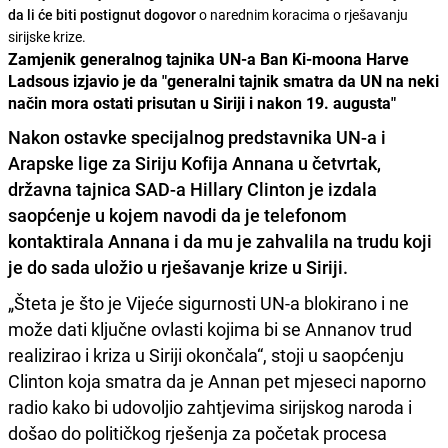
da li će biti postignut dogovor
o narednim koracima o rješavanju
sirijske krize.
Zamjenik generalnog tajnika UN-a Ban Ki-moona Harve
Ladsous izjavio je da "generalni tajnik smatra da UN na neki
način mora ostati prisutan u Siriji i nakon 19. augusta"
Nakon ostavke
specijalnog predstavnika UN-a i
Arapske lige za Siriju Kofija Annana u četvrtak,
državna tajnica SAD-a
Hillary Clinton
je izdala
saopćenje u kojem navodi da je telefonom
kontaktirala Annana i da mu je zahvalila na trudu koji
je do sada uložio u rješavanje krize u Siriji.
„Šteta je što je Vijeće sigurnosti UN-a blokirano i ne
može dati ključne ovlasti kojima bi se Annanov trud
realizirao i kriza u Siriji okončala“, stoji u saopćenju
Clinton koja smatra da je Annan pet mjeseci naporno
radio kako bi udovoljio zahtjevima sirijskog naroda i
došao do političkog rješenja za početak procesa