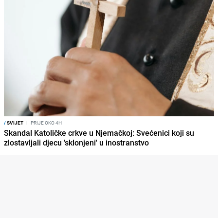
/
SVIJET
I
PRIJE OKO 4H
Skandal Katoličke crkve u Njemačkoj: Svećenici koji su
zlostavljali djecu 'sklonjeni' u inostranstvo