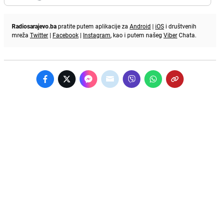
Radiosarajevo.ba
pratite putem aplikacije za
Android
|
iOS
i društvenih
mreža
Twitter
|
Facebook
|
Instagram
, kao i putem našeg
Viber
Chata.