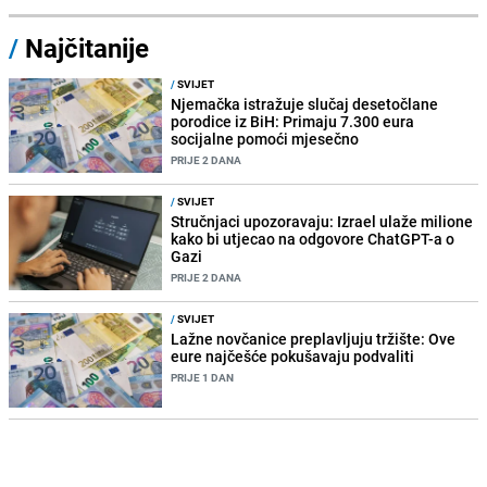
/
Najčitanije
/
SVIJET
Njemačka istražuje slučaj desetočlane
porodice iz BiH: Primaju 7.300 eura
socijalne pomoći mjesečno
PRIJE 2 DANA
/
SVIJET
Stručnjaci upozoravaju: Izrael ulaže milione
kako bi utjecao na odgovore ChatGPT-a o
Gazi
PRIJE 2 DANA
/
SVIJET
Lažne novčanice preplavljuju tržište: Ove
eure najčešće pokušavaju podvaliti
PRIJE 1 DAN