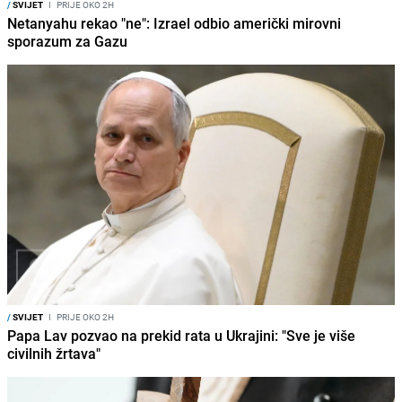
/
SVIJET
I
PRIJE OKO 2H
Netanyahu rekao "ne": Izrael odbio američki mirovni
sporazum za Gazu
/
SVIJET
I
PRIJE OKO 2H
Papa Lav pozvao na prekid rata u Ukrajini: "Sve je više
civilnih žrtava"