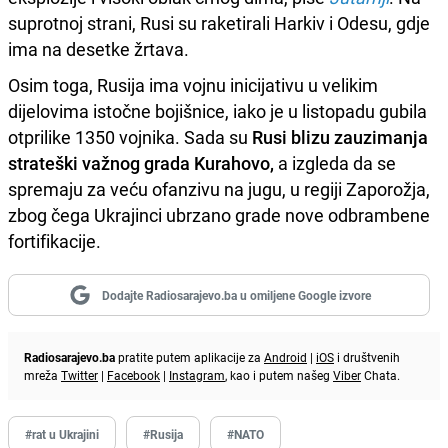
suprotnoj strani, Rusi su raketirali Harkiv i Odesu, gdje
ima na desetke žrtava.
Osim toga, Rusija ima vojnu inicijativu u velikim
dijelovima istočne bojišnice, iako je u listopadu gubila
otprilike 1350 vojnika. Sada su
Rusi blizu zauzimanja
strateški važnog grada Kurahovo,
a izgleda da se
spremaju za veću ofanzivu na jugu, u regiji Zaporožja,
zbog čega Ukrajinci ubrzano grade nove odbrambene
fortifikacije.
Dodajte Radiosarajevo.ba u omiljene Google izvore
Radiosarajevo.ba
pratite putem aplikacije za
Android
|
iOS
i društvenih
mreža
Twitter
|
Facebook
|
Instagram
, kao i putem našeg
Viber
Chata.
#rat u Ukrajini
#Rusija
#NATO