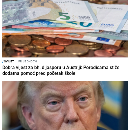
/
SVIJET
I
PRIJE OKO 7H
Dobra vijest za bh. dijasporu u Austriji: Porodicama stiže
dodatna pomoć pred početak škole