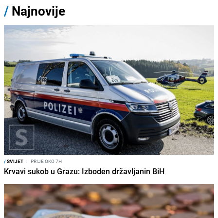
/
Najnovije
/
SVIJET
I
PRIJE OKO 7H
Krvavi sukob u Grazu: Izboden državljanin BiH