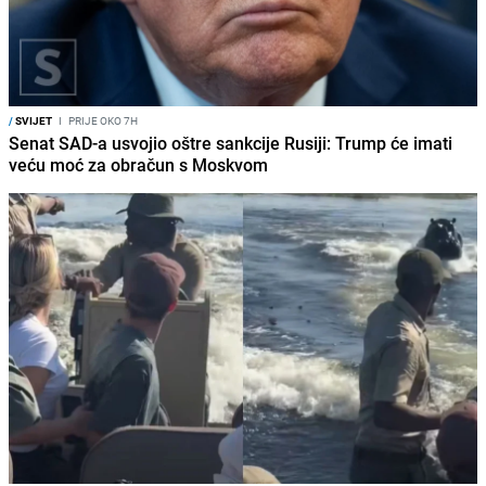
/
SVIJET
I
PRIJE OKO 7H
Senat SAD-a usvojio oštre sankcije Rusiji: Trump će imati
veću moć za obračun s Moskvom