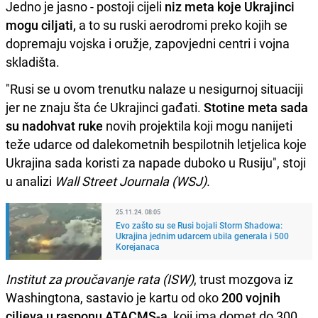
Jedno je jasno - postoji cijeli
niz meta koje Ukrajinci
mogu ciljati,
a to su ruski aerodromi preko kojih se
dopremaju vojska i oružje, zapovjedni centri i vojna
skladišta.
"Rusi se u ovom trenutku nalaze u nesigurnoj situaciji
jer ne znaju šta će Ukrajinci gađati.
Stotine meta sada
su nadohvat ruke
novih projektila koji mogu nanijeti
teže udarce od dalekometnih bespilotnih letjelica koje
Ukrajina sada koristi za napade duboko u Rusiju", stoji
u analizi
Wall Street Journala (WSJ).
25.11.24. 08:05
Evo zašto su se Rusi bojali Storm Shadowa:
Ukrajina jednim udarcem ubila generala i 500
Korejanaca
Institut za proučavanje rata (ISW)
, trust mozgova iz
Washingtona, sastavio je kartu od oko
200 vojnih
ciljeva u rasponu ATACMS-a,
koji ima domet do 300