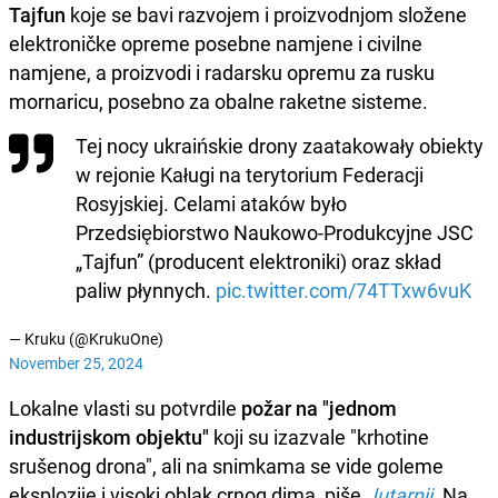
Tajfun
koje se bavi razvojem i proizvodnjom složene
elektroničke opreme posebne namjene i civilne
namjene, a proizvodi i radarsku opremu za rusku
mornaricu, posebno za obalne raketne sisteme.
Tej nocy ukraińskie drony zaatakowały obiekty
w rejonie Kaługi na terytorium Federacji
Rosyjskiej. Celami ataków było
Przedsiębiorstwo Naukowo-Produkcyjne JSC
„Tajfun” (producent elektroniki) oraz skład
paliw płynnych.
pic.twitter.com/74TTxw6vuK
— Kruku (@KrukuOne)
November 25, 2024
Lokalne vlasti su potvrdile
požar na "jednom
industrijskom objektu"
koji su izazvale "krhotine
srušenog drona", ali na snimkama se vide goleme
eksplozije i visoki oblak crnog dima, piše
Jutarnji
. Na