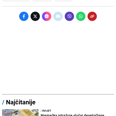
/
Najčitanije
/
SVIJET
Njemačka istražuje slučaj desetočlane