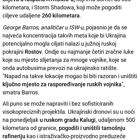
kilometara, i Storm Shadowa, koji može pogoditi
ciljeve udaljene
260 kilometara
.
George Barros, analitičar u ISW-u
, pojasnio je da se
najveća koncentracija takvih meta koje bi Ukrajina
potencijalno mogla ciljati nalazi u južnoj ruskoj
pokrajini
Rostov
. Ondje su najmanje četiri zračne luke
koje su mjesto slijetanja za mnoge vojnike, koje se
onda autobusima prevozi na ukrajinsko ratište.
"Napad na takve lokacije mogao bi biti razoran i uništiti
ključno mjesto za raspoređivanje ruskih vojnika
",
smatra Barros.
Ali puno se može napraviti i bez sofisticiranih
visokopreciznih projektila. Ukrajinski dronovi su u noći
na ponedjeljak
u ruskom gradu Kalugi
, udaljenom 500
kilometara od granice,
pogodili i uništili tamošnju
rafineriju
kao i istraživačko-proizvodno preduzeće