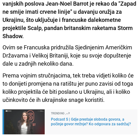
vanjskih poslova Jean-Noel Barrot je rekao da "Zapad
ne smije imati crvene linije" u davanju oružja za
Ukrajinu, što uključuje i francuske dalekometne
projektile Scalp, pandan britanskim raketama Storm
Shadow.
Ovim se Francuska pridružila Sjedinjenim Američkim
Državama i Velikoj Britaniji, koje su svoje dopuštenje
dale u zadnjih nekoliko dana.
Prema vojnim stručnjacima, tek treba vidjeti koliko će
to donijeti promjena na ratištu jer puno zavisi od toga
koliko projektila će biti poslano u Ukrajinu, ali i koliko
učinkovito će ih ukrajinske snage koristiti.
TRENDING
Podcast S | Gdje prestaje sloboda govora, a
počinje govor mržnje? Ko odgovara za sadržaj?