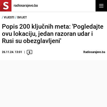
Otvor
/
VIJESTI
/
SVIJET
Popis 200 ključnih meta: 'Pogledajte
ovu lokaciju, jedan razoran udar i
Rusi su obezglavljeni'
26.11.24. 13:01
Radiosarajevo.ba
8