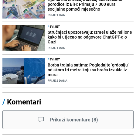
porodice iz BiH: Primaju 7.300 eura
socijalne pomoći mjesečno
PRIJE 1 DAN
/
SVIJET
Stručnjaci upozoravaju: Izrael ulaže milione
kako bi utjecao na odgovore ChatGPT-a o
Gazi
PRIJE 1 DAN
/
SVIJET
Borba trajala satima: Pogledajte 'grdosiju'
od skoro tri metra koju su braća izvukla iz
mora
PRIJE 2 DANA
/
Komentari
Prikaži komentare
(
8
)