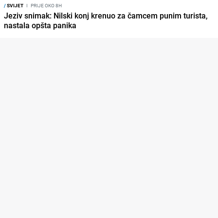
/
SVIJET
I
PRIJE OKO 8H
Jeziv snimak: Nilski konj krenuo za čamcem punim turista,
nastala opšta panika