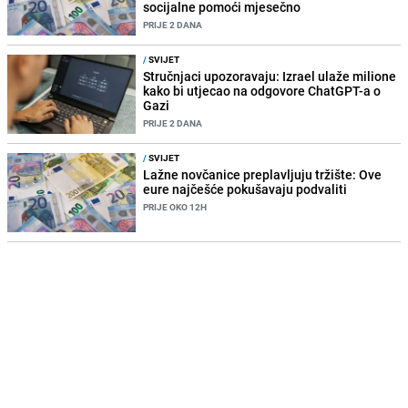
socijalne pomoći mjesečno
PRIJE 2 DANA
/
SVIJET
Stručnjaci upozoravaju: Izrael ulaže milione
kako bi utjecao na odgovore ChatGPT-a o
Gazi
PRIJE 2 DANA
/
SVIJET
Lažne novčanice preplavljuju tržište: Ove
eure najčešće pokušavaju podvaliti
PRIJE OKO 12H