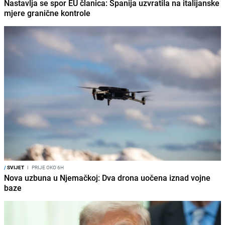
Nastavlja se spor EU članica: Španija uzvratila na italijanske
mjere granične kontrole
/
SVIJET
I
PRIJE OKO 6H
Nova uzbuna u Njemačkoj: Dva drona uočena iznad vojne
baze