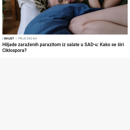
/
SVIJET
I
PRIJE OKO 8H
Hiljade zaraženih parazitom iz salate u SAD-u: Kako se širi
Ciklospora?