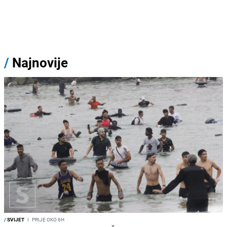
/
Najnovije
/
SVIJET
I
PRIJE OKO 6H