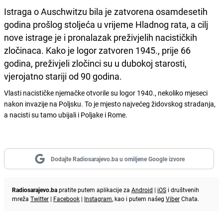
Istraga o Auschwitzu bila je zatvorena osamdesetih
godina prošlog stoljeća u vrijeme Hladnog rata, a cilj
nove istrage je i pronalazak preživjelih nacističkih
zločinaca. Kako je logor zatvoren 1945., prije 66
godina, preživjeli zločinci su u dubokoj starosti,
vjerojatno stariji od 90 godina.
Vlasti nacističke njemačke otvorile su logor 1940., nekoliko mjeseci
nakon invazije na Poljsku. To je mjesto najvećeg židovskog stradanja,
a nacisti su tamo ubijali i Poljake i Rome.
Dodajte Radiosarajevo.ba u omiljene Google izvore
Radiosarajevo.ba
pratite putem aplikacije za
Android
|
iOS
i društvenih
mreža
Twitter
|
Facebook
|
Instagram
, kao i putem našeg
Viber
Chata.