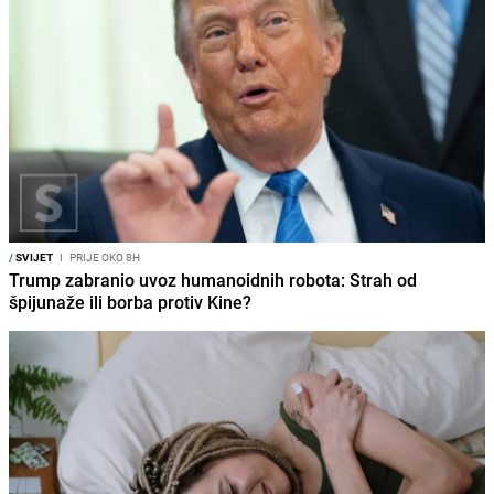
/
SVIJET
I
PRIJE OKO 8H
Trump zabranio uvoz humanoidnih robota: Strah od
špijunaže ili borba protiv Kine?