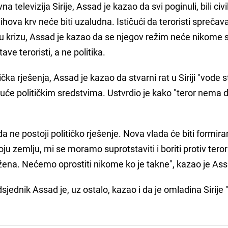
 televizija Sirije, Assad je kazao da svi poginuli, bili civili
jihova krv neće biti uzaludna. Ističući da teroristi sprečav
aju krizu, Assad je kazao da se njegov režim neće nikome sv
ave teroristi, a ne politika.
čka rješenja, Assad je kazao da stvarni rat u Siriji "vode 
moguće političkim sredstvima. Ustvrdio je kako "teror nema 
a ne postoji političko rješenje. Nova vlada će biti formir
u zemlju, mi se moramo suprotstaviti i boriti protiv tero
ožena. Nećemo oprostiti nikome ko je takne", kazao je As
sjednik Assad je, uz ostalo, kazao i da je omladina Sirije