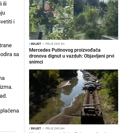
 ili
aju
etiti i
strane
/
SVIJET
I
PRIJE OKO 5H
Mercedes Putinovog proizvođača
dodira sa
dronova dignut u vazduh: Objavljeni prvi
snimci
ana
rizma.
sad.
 "plaćena
/
SVIJET
I
PRIJE OKO 6H