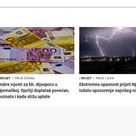
SVIJET
I
PRIJE 2 DANA
/
SVIJET
I
PRIJE 1 DAN
obre vijesti za bh. dijasporu u
Ekstremna opasnost prijeti N
Njemačkoj: Dječiji doplatak povećan,
Izdato upozorenje najvišeg n
poznato i kada stižu uplate