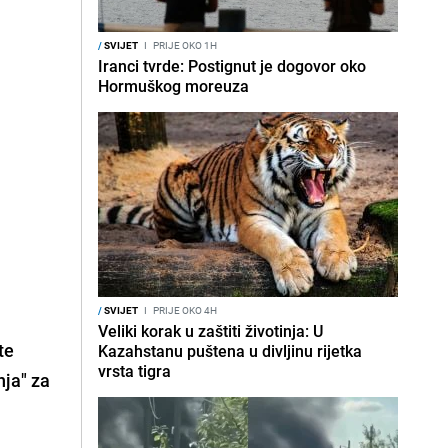
/
SVIJET
I
PRIJE OKO 1H
Iranci tvrde: Postignut je dogovor oko
Hormuškog moreuza
/
SVIJET
I
PRIJE OKO 4H
Veliki korak u zaštiti životinja: U
te
Kazahstanu puštena u divljinu rijetka
vrsta tigra
nja" za