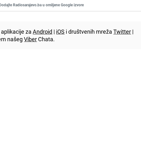
Dodajte Radiosarajevo.ba u omiljene Google izvore
aplikacije za
Android
|
iOS
i društvenih mreža
Twitter
|
utem našeg
Viber
Chata.