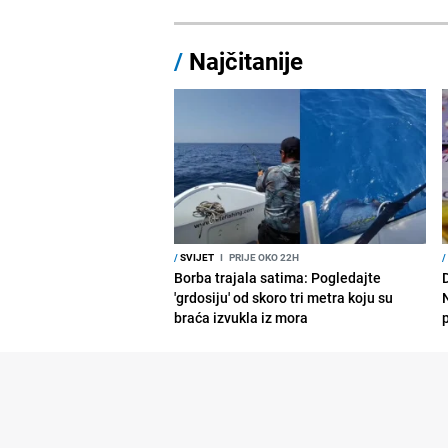
/
Najčitanije
/
SVIJET
I
PRIJE OKO 22H
/
Borba trajala satima: Pogledajte
D
'grdosiju' od skoro tri metra koju su
braća izvukla iz mora