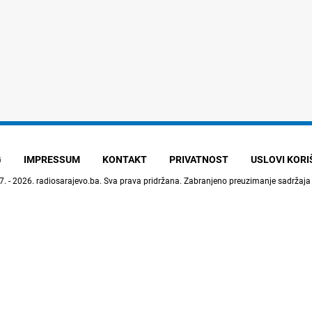
G
IMPRESSUM
KONTAKT
PRIVATNOST
USLOVI KOR
7. - 2026.
radiosarajevo.ba
. Sva prava pridržana. Zabranjeno preuzimanje sadržaja