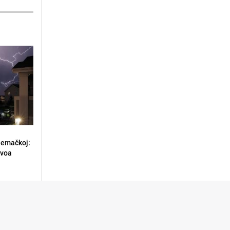
jemačkoj:
ivoa