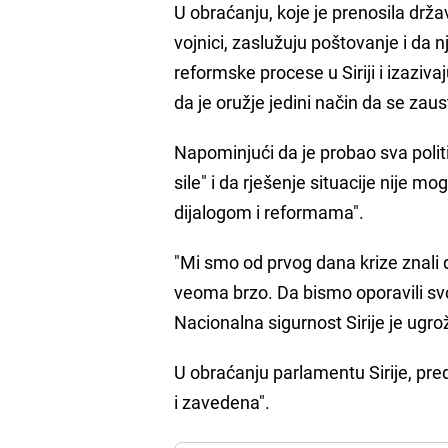
U obraćanju, koje je prenosila državna
vojnici, zaslužuju poštovanje i da n
reformske procese u Siriji i izaziv
da je oružje jedini način da se zaust
Napominjući da je probao sva politi
sile" i da rješenje situacije nije 
dijalogom i reformama".
"Mi smo od prvog dana krize znali d
veoma brzo. Da bismo oporavili svoj
Nacionalna sigurnost Sirije je ugr
U obraćanju parlamentu Sirije, pred
i zavedena".