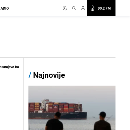
RADIO
90,2 FM
osarajevo.ba
/
Najnovije