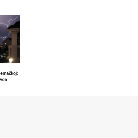
jemačkoj:
ivoa