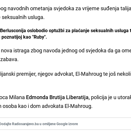
 zbog navodnih ometanja svjedoka za vrijeme suđenja tali
e seksualnih usluga.
e Berlusconija oslobodio optužbi za plaćanje seksualnih usluga 
 poznatijoj kao "Ruby".
e nova istraga zbog navoda jednog od svjedoka da ga om
 zabava.
ijanski premijer, njegov advokat, El-Mahroug te još nekol
oca Milana
Edmonda Brutija Liberatija,
policija je u utora
ih osoba kao i dom advokata El-Mahroug.
Dodajte Radiosarajevo.ba u omiljene Google izvore