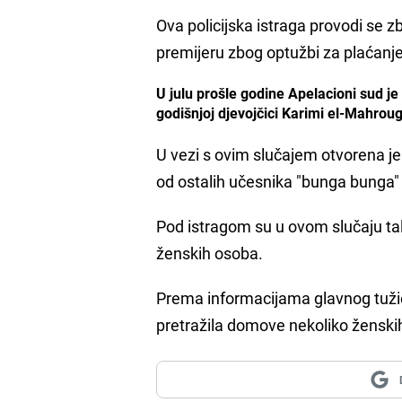
Ova policijska istraga provodi se
premijeru zbog optužbi za plaćanj
U julu prošle godine Apelacioni sud j
godišnjoj djevojčici Karimi el-Mahroug
U vezi s ovim slučajem otvorena j
od ostalih učesnika "bunga bunga"
Pod istragom su u ovom slučaju tal
ženskih osoba.
Prema informacijama glavnog tuži
pretražila domove nekoliko žensk