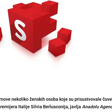
omove nekoliko ženskih osoba koje su prisustvovale čuv
emijera Italije
Silvia Berlusconija
, javlja
Anadolu Agenc