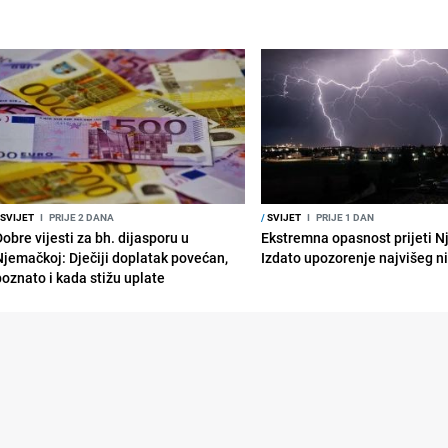
SVIJET
I
PRIJE 2 DANA
/
SVIJET
I
PRIJE 1 DAN
obre vijesti za bh. dijasporu u
Ekstremna opasnost prijeti N
Njemačkoj: Dječiji doplatak povećan,
Izdato upozorenje najvišeg n
poznato i kada stižu uplate