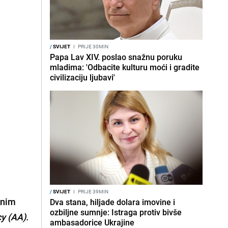
/
SVIJET
I
PRIJE 30MIN
Papa Lav XIV. poslao snažnu poruku
mladima: 'Odbacite kulturu moći i gradite
civilizaciju ljubavi'
/
SVIJET
I
PRIJE 39MIN
enim
Dva stana, hiljade dolara imovine i
ozbiljne sumnje: Istraga protiv bivše
y (AA).
ambasadorice Ukrajine