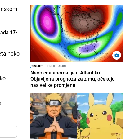
janskom
tada 17-
eta neko
/
SVIJET
I
PRIJE 54MIN
Neobična anomalija u Atlantiku:
iko
Objavljena prognoza za zimu, očekuju
nas velike promjene
k