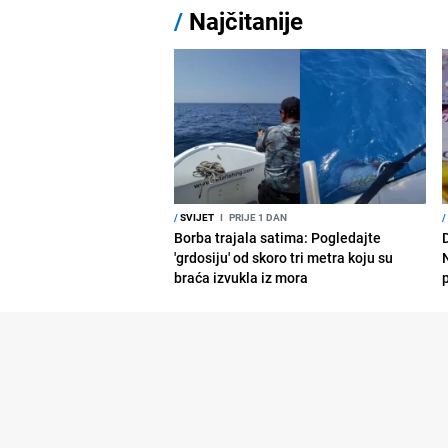
/
Najčitanije
/
SVIJET
I
PRIJE 1 DAN
/
Borba trajala satima: Pogledajte
D
'grdosiju' od skoro tri metra koju su
braća izvukla iz mora