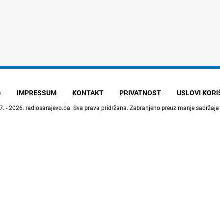
G
IMPRESSUM
KONTAKT
PRIVATNOST
USLOVI KOR
7. - 2026.
radiosarajevo.ba
. Sva prava pridržana. Zabranjeno preuzimanje sadržaja