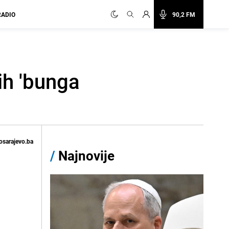
RADIO
90,2 FM
ih 'bunga
osarajevo.ba
/
Najnovije