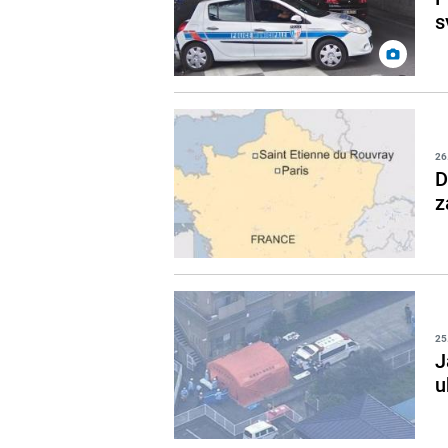
s
26
D
z
25
J
u