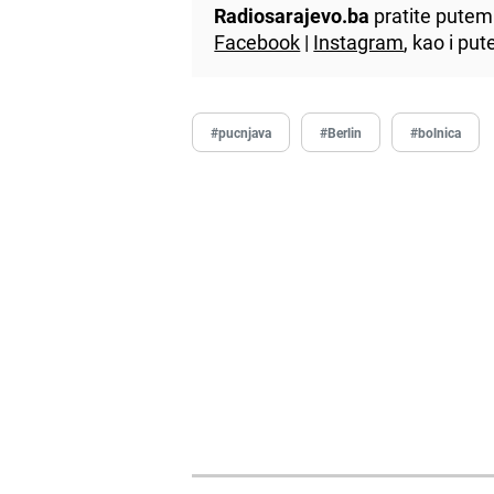
Radiosarajevo.ba
pratite putem 
Facebook
|
Instagram
, kao i p
#pucnjava
#Berlin
#bolnica