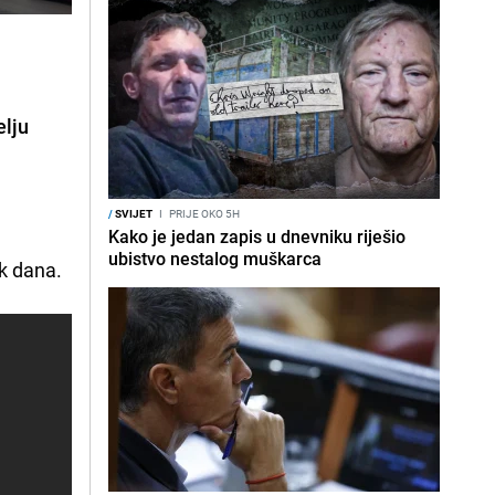
elju
/
SVIJET
I
PRIJE OKO 5H
Kako je jedan zapis u dnevniku riješio
ubistvo nestalog muškarca
k dana.