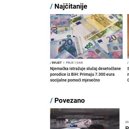
/
Najčitanije
/
SVIJET
I
PRIJE 1 DAN
/
Njemačka istražuje slučaj desetočlane
porodice iz BiH: Primaju 7.300 eura
socijalne pomoći mjesečno
/
Povezano
26
P