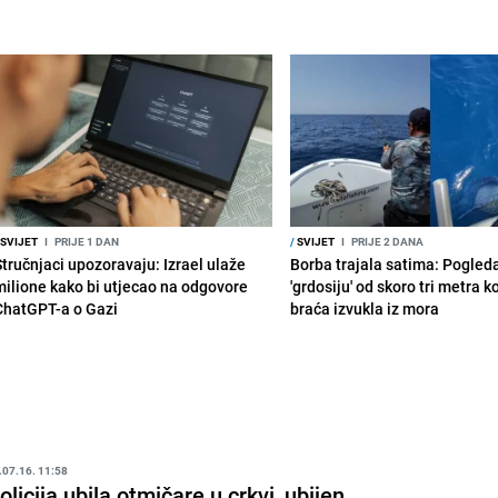
SVIJET
I
PRIJE 1 DAN
/
SVIJET
I
PRIJE 2 DANA
Stručnjaci upozoravaju: Izrael ulaže
Borba trajala satima: Pogled
milione kako bi utjecao na odgovore
'grdosiju' od skoro tri metra k
ChatGPT-a o Gazi
braća izvukla iz mora
.07.16. 11:58
olicija ubila otmičare u crkvi, ubijen