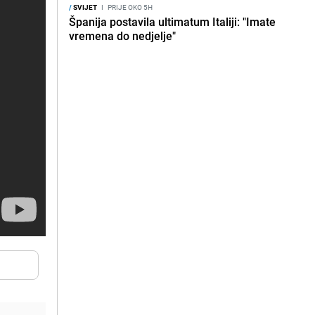
/
SVIJET
I
PRIJE OKO 5H
Španija postavila ultimatum Italiji: "Imate
vremena do nedjelje"