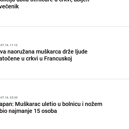
većenik
.07.16. 11:12
va naoružana muškarca drže ljude
atočene u crkvi u Francuskoj
.07.16. 23:33
apan: Muškarac uletio u bolnicu i nožem
bio najmanje 15 osoba