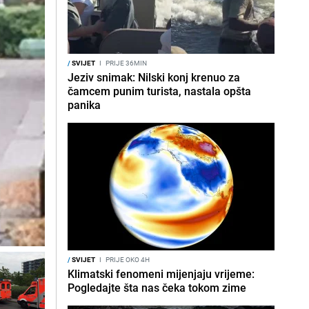
/
SVIJET
I
PRIJE 36MIN
Jeziv snimak: Nilski konj krenuo za
čamcem punim turista, nastala opšta
panika
/
SVIJET
I
PRIJE OKO 4H
Klimatski fenomeni mijenjaju vrijeme:
Pogledajte šta nas čeka tokom zime