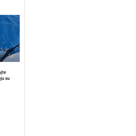
ajte
oju su