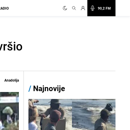
RADIO
90,2 FM
vršio
Anadolija
/
Najnovije