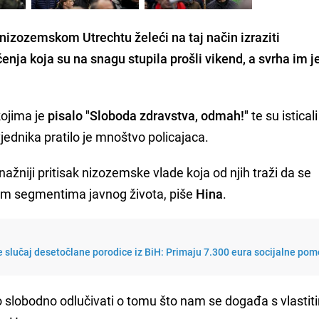
 nizozemskom Utrechtu
želeći na taj način izraziti
nja koja su na snagu stupila prošli vikend, a svrha im j
kojima je
pisalo "Sloboda zdravstva, odmah!"
te su isticali
ednika pratilo je mnoštvo policajaca.
žniji pritisak nizozemske vlade koja od njih traži da se
svim segmentima javnog života, piše
Hina
.
 slučaj desetočlane porodice iz BiH: Primaju 7.300 eura socijalne pom
slobodno odlučivati o tomu što nam se događa s vlastit