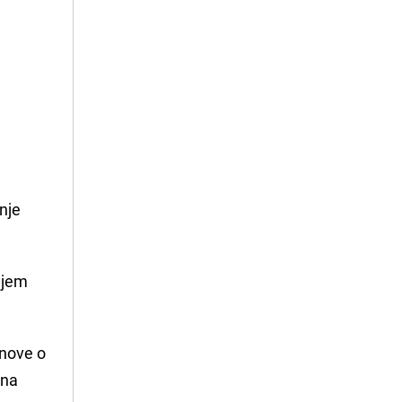
nje
njem
anove o
vna