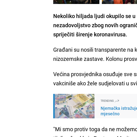
Nekoliko hiljada ljudi
okupilo se
u
nezadovoljstvo zbog novih ograniče
spriječiti širenje koronavirusa.
Građani su nosili transparente na 
nizozemske zastave. Kolonu prosvj
Većina prosvjednika osuđuje sve sna
vakciniše ako žele sudjelovati u 
TRENDING
Njemačka istražuje
mjesečno
"Mi smo protiv toga da ne možemo 