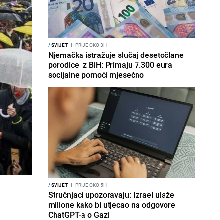
/
SVIJET
I
PRIJE OKO 3H
Njemačka istražuje slučaj desetočlane
porodice iz BiH: Primaju 7.300 eura
socijalne pomoći mjesečno
/
SVIJET
I
PRIJE OKO 5H
Stručnjaci upozoravaju: Izrael ulaže
milione kako bi utjecao na odgovore
ChatGPT-a o Gazi