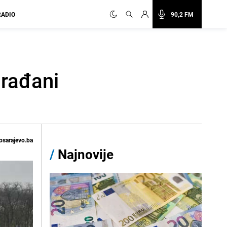
RADIO
90,2 FM
Građani
osarajevo.ba
/
Najnovije