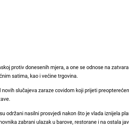
mskoj protiv donesenih mjera, a one se odnose na zatvara
ćnim satima, kao i većine trgovina.
l
novih slučajeva zaraze covidom koji prijeti preoptereće
žave.
u održani nasilni prosvjedi nakon što je vlada iznijela pl
novnika zabrani ulazak u barove, restorane i na ostala ja