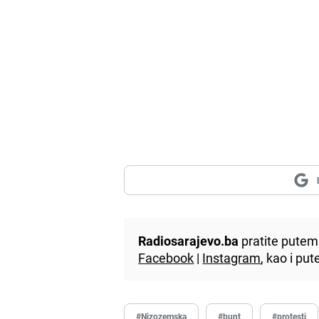
Radiosarajevo.ba
pratite putem 
Facebook
|
Instagram
, kao i p
#Nizozemska
#bunt
#protesti