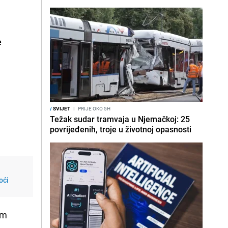
e
/
SVIJET
I
PRIJE OKO 5H
Težak sudar tramvaja u Njemačkoj: 25
povrijeđenih, troje u životnoj opasnosti
oći
im