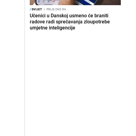
/
SVIJET
I
PRIJE OKO 5H
Učenici u Danskoj usmeno će braniti
radove radi sprečavanja zloupotrebe
umjetne inteligencije