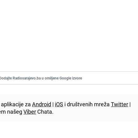
Dodajte Radiosarajevo.ba u omiljene Google izvore
aplikacije za
Android
|
iOS
i društvenih mreža
Twitter
|
utem našeg
Viber
Chata.