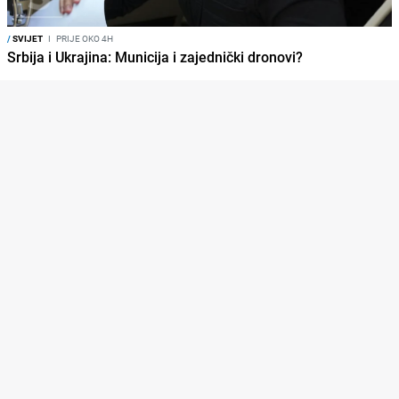
/
SVIJET
I
PRIJE OKO 4H
Srbija i Ukrajina: Municija i zajednički dronovi?