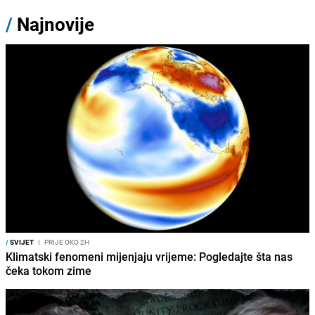
/
Najnovije
/
SVIJET
I
PRIJE OKO 2H
Klimatski fenomeni mijenjaju vrijeme: Pogledajte šta nas
čeka tokom zime