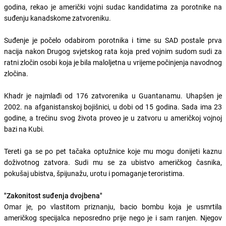
godina, rekao je američki vojni sudac kandidatima za porotnike na
suđenju kanadskome zatvoreniku.
Suđenje je počelo odabirom porotnika i time su SAD postale prva
nacija nakon Drugog svjetskog rata koja pred vojnim sudom sudi za
ratni zločin osobi koja je bila maloljetna u vrijeme počinjenja navodnog
zločina.
Khadr je najmlađi od 176 zatvorenika u Guantanamu. Uhapšen je
2002. na afganistanskoj bojišnici, u dobi od 15 godina. Sada ima 23
godine, a trećinu svog života proveo je u zatvoru u američkoj vojnoj
bazi na Kubi.
Tereti ga se po pet tačaka optužnice koje mu mogu donijeti kaznu
doživotnog zatvora. Sudi mu se za ubistvo američkog časnika,
pokušaj ubistva, špijunažu, urotu i pomaganje teroristima.
"Zakonitost suđenja dvojbena"
Omar je, po vlastitom priznanju, bacio bombu koja je usmrtila
američkog specijalca neposredno prije nego je i sam ranjen. Njegov