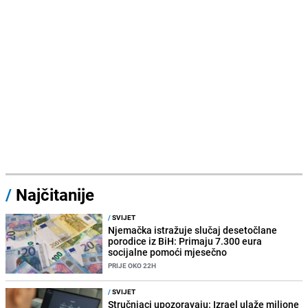
/
Najčitanije
/
SVIJET
Njemačka istražuje slučaj desetočlane
porodice iz BiH: Primaju 7.300 eura
socijalne pomoći mjesečno
PRIJE OKO 22H
/
SVIJET
Stručnjaci upozoravaju: Izrael ulaže milione