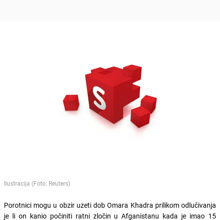
Ilustracija (Foto: Reuters)
Porotnici mogu u obzir uzeti dob Omara Khadra prilikom odlučivanja
je li on kanio počiniti ratni zločin u Afganistanu kada je imao 15