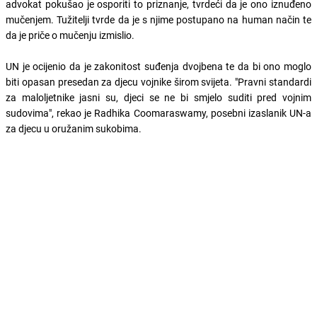
advokat pokušao je osporiti to priznanje, tvrdeći da je ono iznuđeno
mučenjem. Tužitelji tvrde da je s njime postupano na human način te
da je priče o mučenju izmislio.
UN je ocijenio da je zakonitost suđenja dvojbena te da bi ono moglo
biti opasan presedan za djecu vojnike širom svijeta. "Pravni standardi
za maloljetnike jasni su, djeci se ne bi smjelo suditi pred vojnim
sudovima", rekao je Radhika Coomaraswamy, posebni izaslanik UN-a
za djecu u oružanim sukobima.