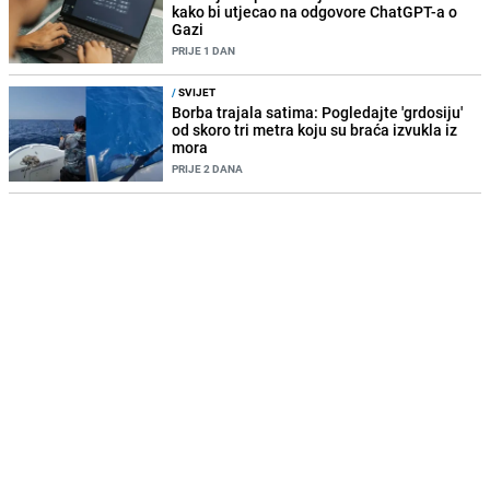
kako bi utjecao na odgovore ChatGPT-a o
Gazi
PRIJE 1 DAN
/
SVIJET
Borba trajala satima: Pogledajte 'grdosiju'
od skoro tri metra koju su braća izvukla iz
mora
PRIJE 2 DANA