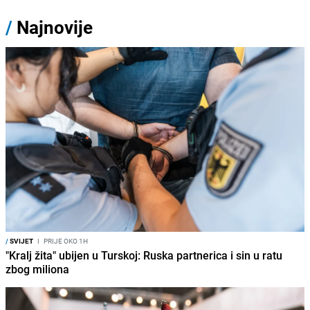
/
Najnovije
/
SVIJET
I
PRIJE OKO 1H
"Kralj žita" ubijen u Turskoj: Ruska partnerica i sin u ratu
zbog miliona