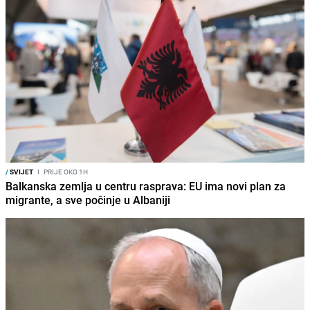
/
SVIJET
I
PRIJE OKO 1H
Balkanska zemlja u centru rasprava: EU ima novi plan za
migrante, a sve počinje u Albaniji