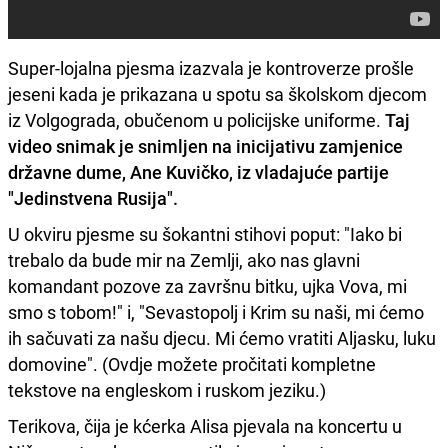
Super-lojalna pjesma izazvala je kontroverze prošle
jeseni kada je prikazana u spotu sa školskom djecom
iz Volgograda, obučenom u policijske uniforme.
Taj
video snimak je snimljen na inicijativu zamjenice
državne dume, Ane Kuvičko, iz vladajuće partije
"Jedinstvena Rusija".
U okviru pjesme su šokantni stihovi poput: "Iako bi
trebalo da bude mir na Zemlji, ako nas glavni
komandant pozove za završnu bitku, ujka Vova, mi
smo s tobom!" i, "Sevastopolj i Krim su naši, mi ćemo
ih sačuvati za našu djecu. Mi ćemo vratiti Aljasku, luku
domovine". (Ovdje možete pročitati kompletne
tekstove na engleskom i ruskom jeziku.)
Terikova, čija je kćerka Alisa pjevala na koncertu u