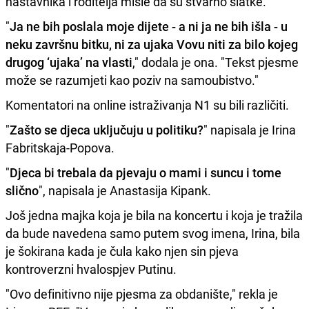
nastavnika i roditelja misle da su stvarno slatke."
"
Ja ne bih poslala moje dijete - a ni ja ne bih išla - u
neku završnu bitku, ni za ujaka Vovu niti za bilo kojeg
drugog ‘ujaka’ na vlasti
," dodala je ona. "Tekst pjesme
može se razumjeti kao poziv na samoubistvo."
Komentatori na online istraživanja N1 su bili različiti.
"
Zašto se djeca uključuju u politiku?
" napisala je Irina
Fabritskaja-Popova.
"
Djeca bi trebala da pjevaju o mami i suncu i tome
slično
", napisala je Anastasija Kipank.
Još jedna majka koja je bila na koncertu i koja je tražila
da bude navedena samo putem svog imena, Irina, bila
je šokirana kada je čula kako njen sin pjeva
kontroverzni hvalospjev Putinu.
"Ovo definitivno nije pjesma za obdanište," rekla je