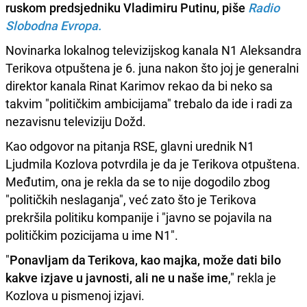
ruskom predsjedniku Vladimiru Putinu
, piše
Radio
Slobodna Evropa.
Novinarka lokalnog televizijskog kanala N1 Aleksandra
Terikova otpuštena je 6. juna nakon što joj je generalni
direktor kanala Rinat Karimov rekao da bi neko sa
takvim "političkim ambicijama" trebalo da ide i radi za
nezavisnu televiziju Dožd.
Kao odgovor na pitanja RSE, glavni urednik N1
Ljudmila Kozlova potvrdila je da je Terikova otpuštena.
Međutim, ona je rekla da se to nije dogodilo zbog
"političkih neslaganja", već zato što je Terikova
prekršila politiku kompanije i "javno se pojavila na
političkim pozicijama u ime N1".
"
Ponavljam da Terikova, kao majka, može dati bilo
kakve izjave u javnosti, ali ne u naše ime
," rekla je
Kozlova u pismenoj izjavi.