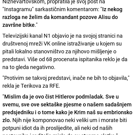
Nižnevartovskom, propratila je svoj post na
"Instagramu" sarkastičnim komentarom: "
Iz nekog
razloga ne želim da komandant pozove Alisu do
završne bitke
."
Televizijski kanal N1 objavio je na svojoj stranici na
društvenoj mreži VK online istraživanje u kojem su
pitali lokalno stanovništvo za njihovo mišljenje o
predstavi. Više od 68 procenata ispitanika reklo je da
na to gleda negativno.
"Protivim se takvoj predstavi, inače ne bih to objavila,"
rekla je Terikova za RFE.
"
Mislim da je ovo čist Hitlerov podmladak. Sve u
svemu, sve ove sektaške pjesme o našem sadašnjem
predsjedniku i o tome kako je Krim naš su embrionsko
zlo.
Njih nije komponovao neki veliki um i morate biti
potpuni idiot da ih proslijedite, ali neki od naših