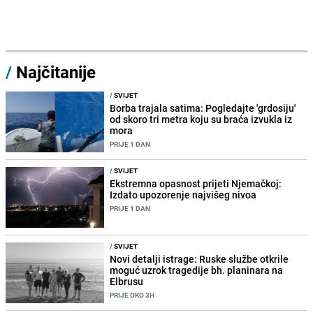
/
Najčitanije
/
SVIJET
Borba trajala satima: Pogledajte 'grdosiju'
od skoro tri metra koju su braća izvukla iz
mora
PRIJE 1 DAN
/
SVIJET
Ekstremna opasnost prijeti Njemačkoj:
Izdato upozorenje najvišeg nivoa
PRIJE 1 DAN
/
SVIJET
Novi detalji istrage: Ruske službe otkrile
moguć uzrok tragedije bh. planinara na
Elbrusu
PRIJE OKO 3H