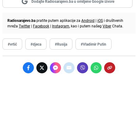
Dodajte Radiosarajevo.ba u omiljene Google izvore
Radiosarajevo.ba
pratite putem aplikacije za
Android
|
iOS
i društvenih
mreža
Twitter
|
Facebook
|
Instagram
, kao i putem našeg
Viber
Chata.
#vrtić
#djeca
#Rusija
#Vladimir Putin