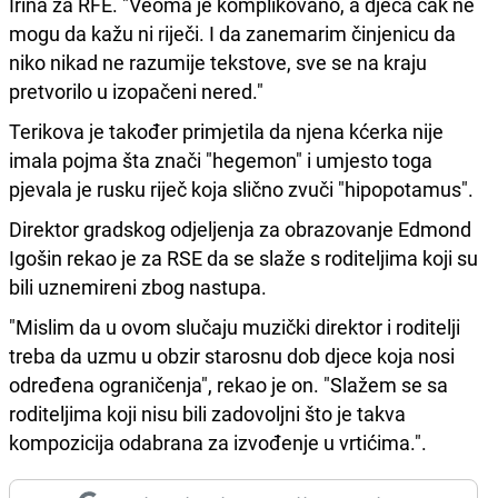
Irina za RFE. "Veoma je komplikovano, a djeca čak ne
mogu da kažu ni riječi. I da zanemarim činjenicu da
niko nikad ne razumije tekstove, sve se na kraju
pretvorilo u izopačeni nered."
Terikova je također primjetila da njena kćerka nije
imala pojma šta znači "hegemon" i umjesto toga
pjevala je rusku riječ koja slično zvuči "hipopotamus".
Direktor gradskog odjeljenja za obrazovanje Edmond
Igošin rekao je za RSE da se slaže s roditeljima koji su
bili uznemireni zbog nastupa.
"Mislim da u ovom slučaju muzički direktor i roditelji
treba da uzmu u obzir starosnu dob djece koja nosi
određena ograničenja", rekao je on. "Slažem se sa
roditeljima koji nisu bili zadovoljni što je takva
kompozicija odabrana za izvođenje u vrtićima.".