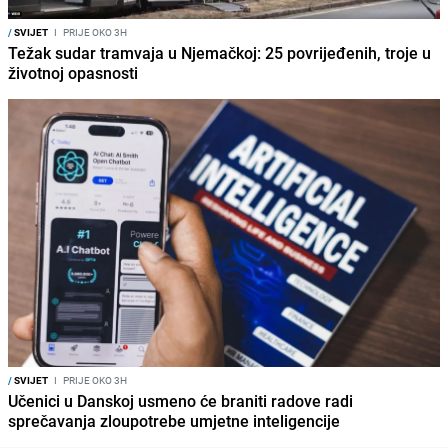
/
SVIJET
I
PRIJE OKO 3H
Težak sudar tramvaja u Njemačkoj: 25 povrijeđenih, troje u
životnoj opasnosti
/
SVIJET
I
PRIJE OKO 3H
Učenici u Danskoj usmeno će braniti radove radi
sprečavanja zloupotrebe umjetne inteligencije