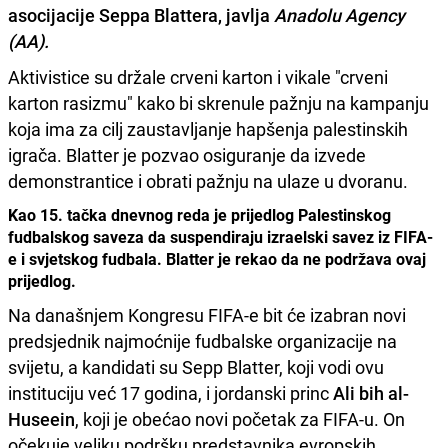
asocijacije
Seppa Blattera
, javlja
Anadolu Agency
(AA).
Aktivistice su držale crveni karton i vikale "crveni
karton rasizmu" kako bi skrenule pažnju na kampanju
koja ima za cilj zaustavljanje hapšenja palestinskih
igrača. Blatter je pozvao osiguranje da izvede
demonstrantice i obrati pažnju na ulaze u dvoranu.
Kao 15. tačka dnevnog reda je prijedlog Palestinskog
fudbalskog saveza da suspendiraju izraelski savez iz FIFA-
e i svjetskog fudbala. Blatter je rekao da ne podržava ovaj
prijedlog.
Na današnjem Kongresu FIFA-e bit će izabran novi
predsjednik najmoćnije fudbalske organizacije na
svijetu, a kandidati su Sepp Blatter, koji vodi ovu
instituciju već 17 godina, i jordanski princ
Ali bih al-
Huseein
, koji je obećao novi početak za FIFA-u. On
očekuje veliku podršku predstavnika evropskih