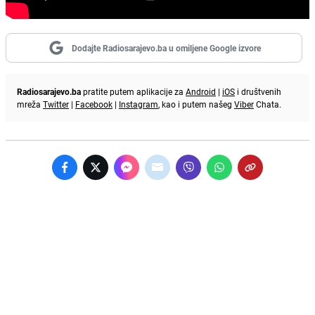
Dodajte Radiosarajevo.ba u omiljene Google izvore
Radiosarajevo.ba
pratite putem aplikacije za
Android
|
iOS
i društvenih
mreža
Twitter
|
Facebook
|
Instagram
, kao i putem našeg
Viber
Chata.