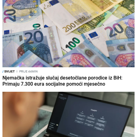
/
SVIJET
I
PRIJE 44MIN
Njemačka istražuje slučaj desetočlane porodice iz BiH:
Primaju 7.300 eura socijalne pomoći mjesečno