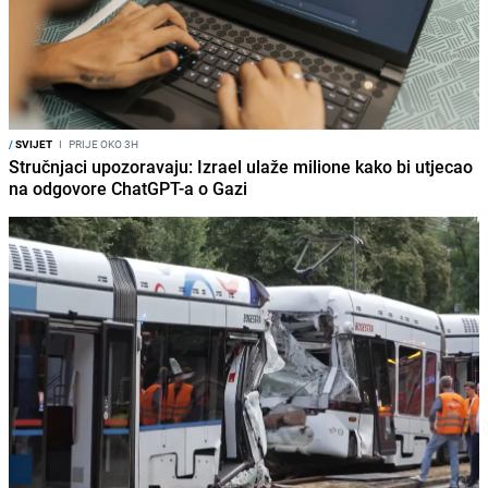
/
SVIJET
I
PRIJE OKO 3H
Stručnjaci upozoravaju: Izrael ulaže milione kako bi utjecao
na odgovore ChatGPT-a o Gazi