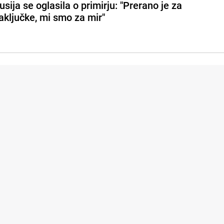
usija se oglasila o primirju: "Prerano je za
aključke, mi smo za mir"