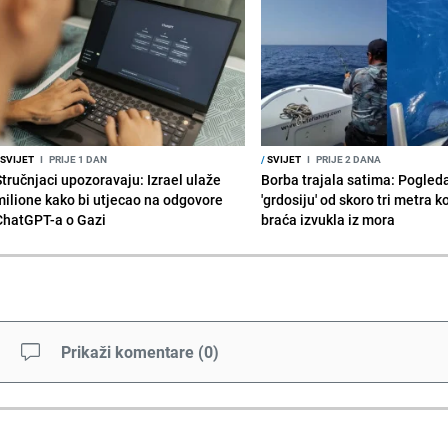
SVIJET
I
PRIJE 1 DAN
/
SVIJET
I
PRIJE 2 DANA
Stručnjaci upozoravaju: Izrael ulaže
Borba trajala satima: Pogled
milione kako bi utjecao na odgovore
'grdosiju' od skoro tri metra k
ChatGPT-a o Gazi
braća izvukla iz mora
Prikaži komentare
(
0
)