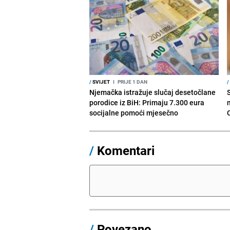
/
SVIJET
I
PRIJE 1 DAN
/
Njemačka istražuje slučaj desetočlane
porodice iz BiH: Primaju 7.300 eura
socijalne pomoći mjesečno
/
Komentari
/
Povezano