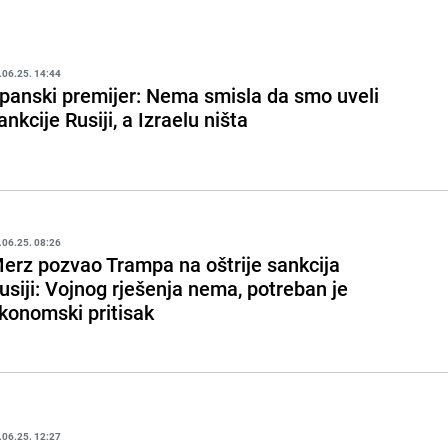
.06.25. 14:44
panski premijer: Nema smisla da smo uveli
ankcije Rusiji, a Izraelu ništa
.06.25. 08:26
erz pozvao Trampa na oštrije sankcija
usiji: Vojnog rješenja nema, potreban je
konomski pritisak
.06.25. 12:27