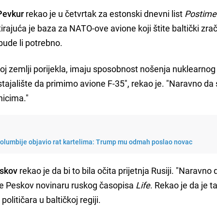
Pevkur
rekao je u četvrtak za estonski dnevni list
Postime
otirajuća je baza za NATO-ove avione koji štite baltički zra
bude li potrebno.
voj zemlji porijekla, imaju sposobnost nošenja nuklearnog
 stajalište da primimo avione F-35", rekao je. "Naravno d
nicima."
Kolumbije objavio rat kartelima: Trump mu odmah poslao novac
eskov
rekao je da bi to bila očita prijetnja Rusiji. "Naravno 
 je Peskov novinaru ruskog časopisa
Life
. Rekao je da je t
"
političara u baltičkoj regiji.