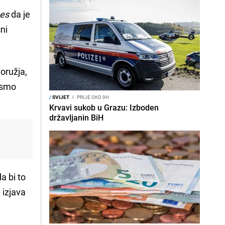
es
da je
čni
 oružja,
a smo
/
SVIJET
I
PRIJE OKO 9H
Krvavi sukob u Grazu: Izboden
državljanin BiH
da bi to
a izjava