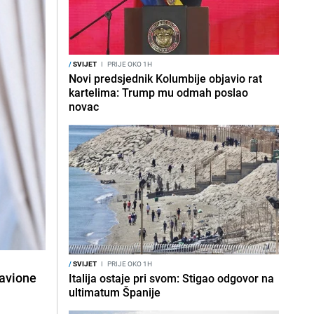
/
SVIJET
I
PRIJE OKO 1H
Novi predsjednik Kolumbije objavio rat
kartelima: Trump mu odmah poslao
novac
/
SVIJET
I
PRIJE OKO 1H
 avione
Italija ostaje pri svom: Stigao odgovor na
ultimatum Španije