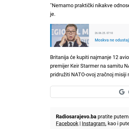
"Nemamo praktički nikakve odnose s
je.
26.06.25. 07:10
Moskva ne odustaje
Britanija će kupiti najmanje 12 avi
premijer Keir Starmer na samitu N
pridružiti NATO-ovoj zračnoj misij
Radiosarajevo.ba
pratite putem 
Facebook
|
Instagram
, kao i p