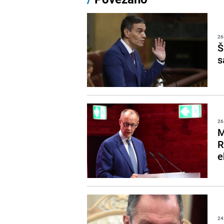
26
Š
s
26
M
R
e
24