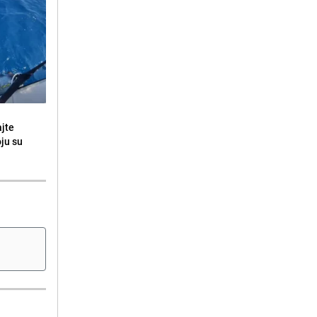
ajte
oju su