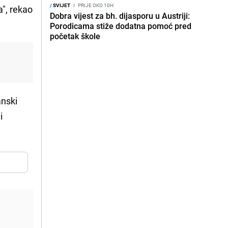
/
SVIJET
I
PRIJE OKO 10H
a", rekao
Dobra vijest za bh. dijasporu u Austriji:
Porodicama stiže dodatna pomoć pred
početak škole
anski
i