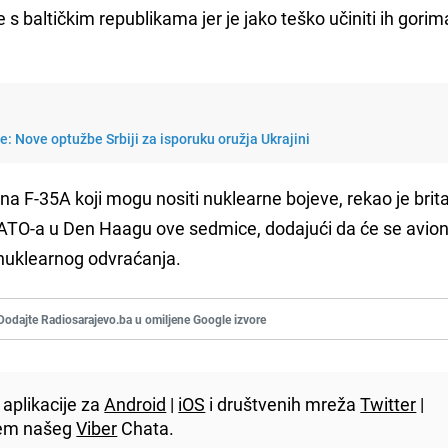
 baltičkim republikama jer je jako teško učiniti ih gorim
: Nove optužbe Srbiji za isporuku oružja Ukrajini
ona F-35A koji mogu nositi nuklearne bojeve, rekao je brit
ATO-a u Den Haagu ove sedmice, dodajući da će se avion
i nuklearnog odvraćanja.
Dodajte Radiosarajevo.ba u omiljene Google izvore
aplikacije za
Android
|
iOS
i društvenih mreža
Twitter
|
utem našeg
Viber
Chata.