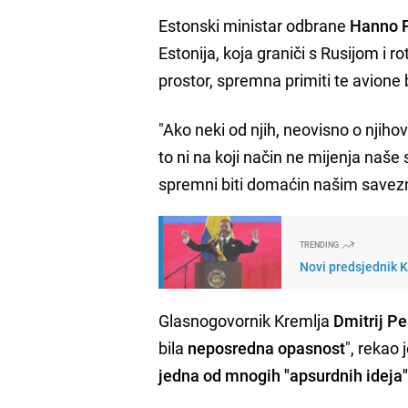
Estonski ministar odbrane
Hanno 
Estonija, koja graniči s Rusijom i r
prostor, spremna primiti te avione 
"Ako neki od njih, neovisno o njiho
to ni na koji način ne mijenja naše
spremni biti domaćin našim savez
TRENDING
Novi predsjednik 
Glasnogovornik Kremlja
Dmitrij P
bila
neposredna opasnost
", rekao
jedna od mnogih "apsurdnih ideja