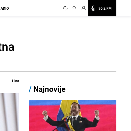
RADIO
90,2 FM
tna
Hina
/
Najnovije