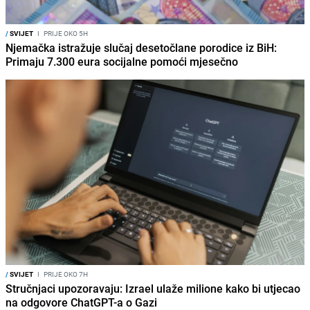
/
SVIJET
I
PRIJE OKO 5H
Njemačka istražuje slučaj desetočlane porodice iz BiH:
Primaju 7.300 eura socijalne pomoći mjesečno
/
SVIJET
I
PRIJE OKO 7H
Stručnjaci upozoravaju: Izrael ulaže milione kako bi utjecao
na odgovore ChatGPT-a o Gazi