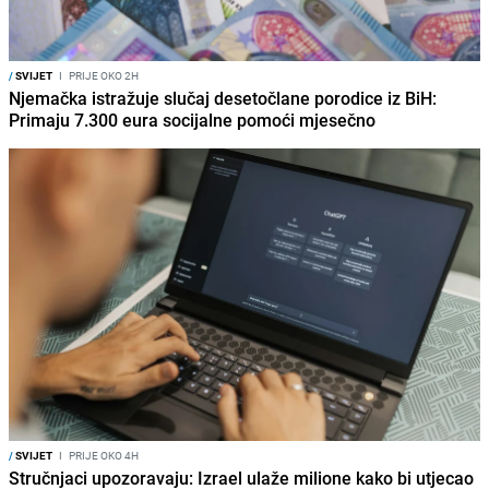
/
SVIJET
I
PRIJE OKO 2H
Njemačka istražuje slučaj desetočlane porodice iz BiH:
Primaju 7.300 eura socijalne pomoći mjesečno
/
SVIJET
I
PRIJE OKO 4H
Stručnjaci upozoravaju: Izrael ulaže milione kako bi utjecao