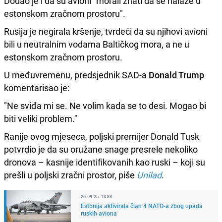
Dodao je i da su avioni "morali znati da se nalaze u
estonskom zračnom prostoru".
Rusija je negirala kršenje, tvrdeći da su njihovi avioni
bili u neutralnim vodama Baltičkog mora, a ne u
estonskom zračnom prostoru.
U međuvremenu, predsjednik SAD-a
Donald Trump
komentarisao je:
"Ne sviđa mi se. Ne volim kada se to desi. Mogao bi
biti veliki problem."
Ranije ovog mjeseca, poljski premijer Donald Tusk
potvrdio je da su oružane snage presrele nekoliko
dronova – kasnije identifikovanih kao ruski – koji su
prešli u poljski zračni prostor, piše
Unilad
.
20.09.25. 13:38
Estonija aktivirala član 4 NATO-a zbog upada
ruskih aviona