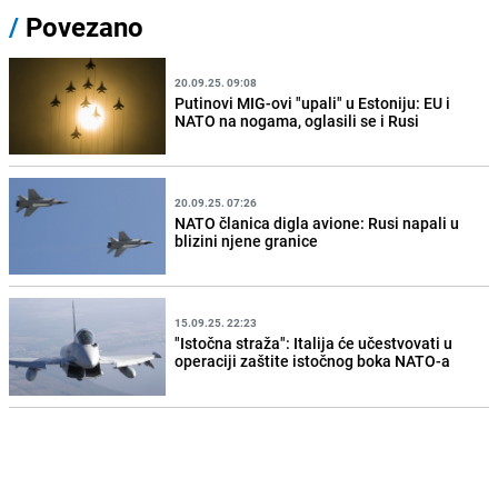
/
Povezano
20.09.25. 09:08
Putinovi MIG-ovi "upali" u Estoniju: EU i
NATO na nogama, oglasili se i Rusi
20.09.25. 07:26
NATO članica digla avione: Rusi napali u
blizini njene granice
15.09.25. 22:23
"Istočna straža": Italija će učestvovati u
operaciji zaštite istočnog boka NATO-a