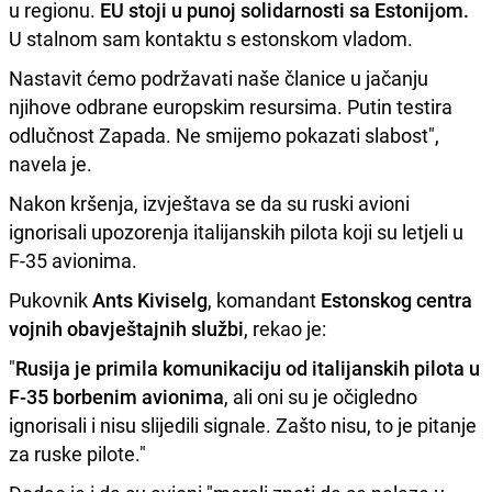
u regionu.
EU stoji u punoj solidarnosti sa Estonijom.
U stalnom sam kontaktu s estonskom vladom.
Nastavit ćemo podržavati naše članice u jačanju
njihove odbrane europskim resursima. Putin testira
odlučnost Zapada. Ne smijemo pokazati slabost",
navela je.
Nakon kršenja, izvještava se da su ruski avioni
ignorisali upozorenja italijanskih pilota koji su letjeli u
F-35 avionima.
Pukovnik
Ants Kiviselg
, komandant
Estonskog centra
vojnih obavještajnih službi
, rekao je:
"
Rusija je primila komunikaciju od italijanskih pilota u
F-35 borbenim avionima
, ali oni su je očigledno
ignorisali i nisu slijedili signale. Zašto nisu, to je pitanje
za ruske pilote."