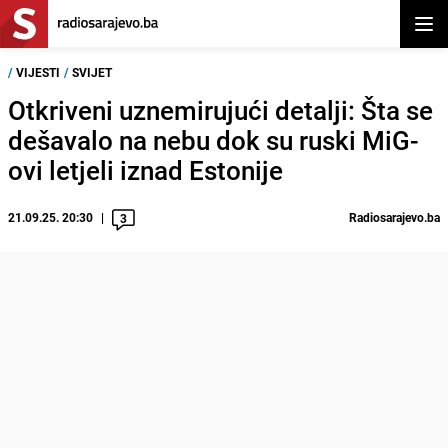
Otvor
/
VIJESTI
/
SVIJET
Otkriveni uznemirujući detalji: Šta se
dešavalo na nebu dok su ruski MiG-
ovi letjeli iznad Estonije
21.09.25. 20:30
Radiosarajevo.ba
3