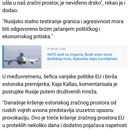
ušla u naš zračni prostor, je neviđeno drsko", rekao je i
dodao:
"Rusijsko stalno testiranje granica i agresivnost mora
biti odgovoreno brzim jačanjem političkog i
ekonomskog pritiska."
21.09.25. 17:32
NATO opet na nogama: Ruski avion iznad
Baltičkog mora, Njemačka digla Eurofightere
U međuvremenu, šefica vanjske politike EU i bivša
estonska premijerka, Kaja Kallas, komentarisala je
postupke Rusije putem društvenih mreža.
"Današnje kršenje estonskog zračnog prostora od
ruskih vojnih aviona predstavlja izuzetno opasnu
provokaciju. Ovo je treće kršenje zračnog prostora EU
u proteklih nekoliko dana i dodatno pojačava napetosti