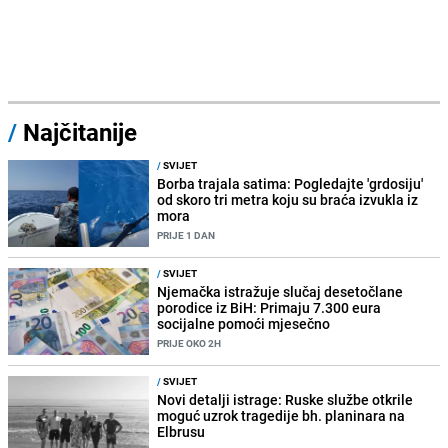
/
Najčitanije
/
SVIJET
Borba trajala satima: Pogledajte 'grdosiju'
od skoro tri metra koju su braća izvukla iz
mora
PRIJE 1 DAN
/
SVIJET
Njemačka istražuje slučaj desetočlane
porodice iz BiH: Primaju 7.300 eura
socijalne pomoći mjesečno
PRIJE OKO 2H
/
SVIJET
Novi detalji istrage: Ruske službe otkrile
moguć uzrok tragedije bh. planinara na
Elbrusu