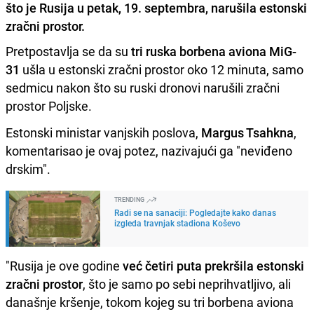
što je Rusija u petak, 19. septembra, narušila estonski
zračni prostor.
Pretpostavlja se da su
tri ruska borbena aviona MiG-
31
ušla u estonski zračni prostor oko 12 minuta, samo
sedmicu nakon što su ruski dronovi narušili zračni
prostor Poljske.
Estonski ministar vanjskih poslova,
Margus Tsahkna
,
komentarisao je ovaj potez, nazivajući ga "neviđeno
drskim".
TRENDING
Radi se na sanaciji: Pogledajte kako danas
izgleda travnjak stadiona Koševo
"Rusija je ove godine
već četiri puta prekršila estonski
zračni prostor
, što je samo po sebi neprihvatljivo, ali
današnje kršenje, tokom kojeg su tri borbena aviona