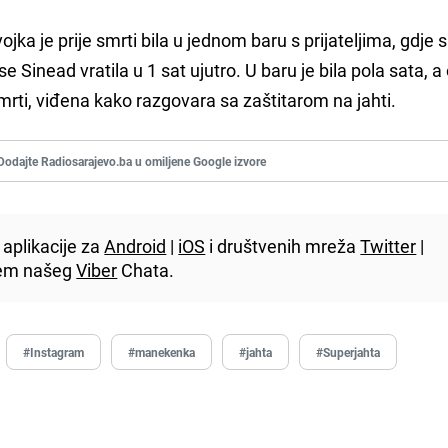
ojka je prije smrti bila u jednom baru s prijateljima, gdje su
i se Sinead vratila u 1 sat ujutro. U baru je bila pola sata, 
 smrti, viđena kako razgovara sa zaštitarom na jahti.
Dodajte Radiosarajevo.ba u omiljene Google izvore
aplikacije za
Android
|
iOS
i društvenih mreža
Twitter
|
utem našeg
Viber
Chata.
#Instagram
#manekenka
#jahta
#Superjahta