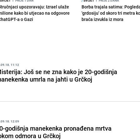
SVIJET
I
PRIJE 1 DAN
/
SVIJET
I
PRIJE 2 DANA
Stručnjaci upozoravaju: Izrael ulaže
Borba trajala satima: Pogled
milione kako bi utjecao na odgovore
'grdosiju' od skoro tri metra k
ChatGPT-a o Gazi
braća izvukla iz mora
.09.18. 11:12
isterija: Još se ne zna kako je 20-godišnja
anekenka umrla na jahti u Grčkoj
.09.18. 12:09
0-godišnja manekenka pronađena mrtva
okom odmora u Grčkoj