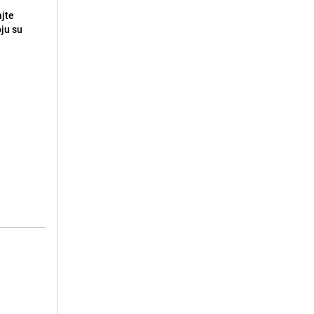
ajte
oju su