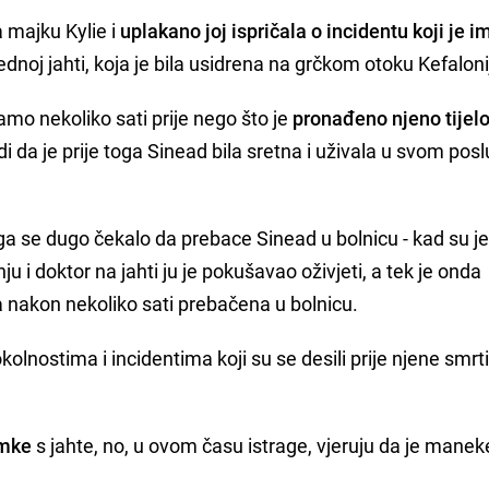
 majku Kylie i
uplakano joj ispričala o incidentu koji je i
ednoj jahti, koja je bila usidrena na grčkom otoku Kefaloni
mo nekoliko sati prije nego što je
pronađeno njeno tijelo
vrdi da je prije toga Sinead bila sretna i uživala u svom posl
ega se dugo čekalo da prebace Sinead u bolnicu - kad su j
u i doktor na jahti ju je pokušavao oživjeti, a tek je onda
nakon nekoliko sati prebačena u bolnicu.
olnostima i incidentima koji su se desili prije njene smrti
imke
s jahte, no, u ovom času istrage, vjeruju da je mane