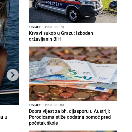
/
SVIJET
I
PRIJE OKO 7H
Krvavi sukob u Grazu: Izboden
državljanin BiH
/
SVIJET
I
PRIJE OKO 8H
Dobra vijest za bh. dijasporu u Austriji:
ra u
Porodicama stiže dodatna pomoć pred
početak škole