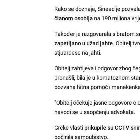
Kako se doznaje, Sinead je pozvala
članom osoblja
na 190 miliona vrij
Također je razgovarala s bratom sa
zapetljano u užad jahte
. Obitelj t
stjuardese na jahti.
Obitelj zahtijeva i odgovor zbog č
pronašli, bila je u komatoznom stanj
pozvana hitna pomoć i manekenka 
"Obitelj očekuje jasne odgovore o ok
navodi se u saopćenju advokata.
Grčke vlasti
prikupile su CCTV sn
počinila samoubistvo.