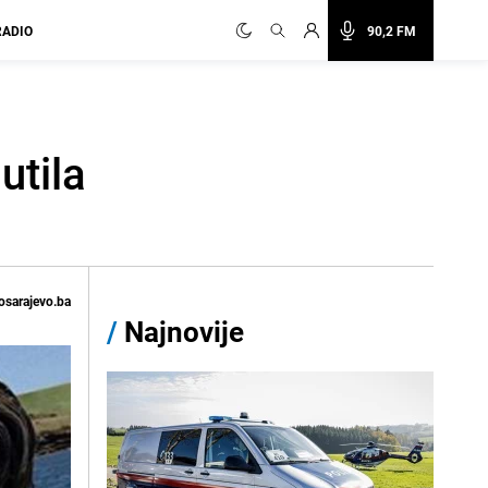
RADIO
90,2 FM
utila
osarajevo.ba
/
Najnovije