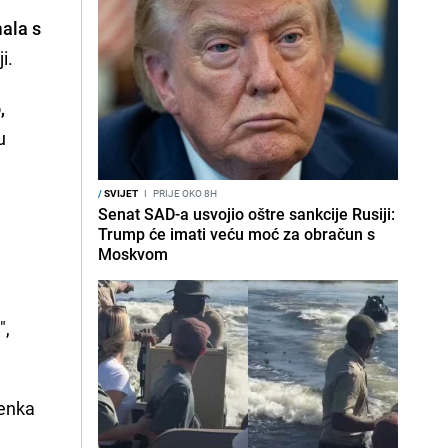
mala s
ji.
,
u
/
SVIJET
I
PRIJE OKO 8H
Senat SAD-a usvojio oštre sankcije Rusiji:
e
Trump će imati veću moć za obračun s
Moskvom
",
kenka