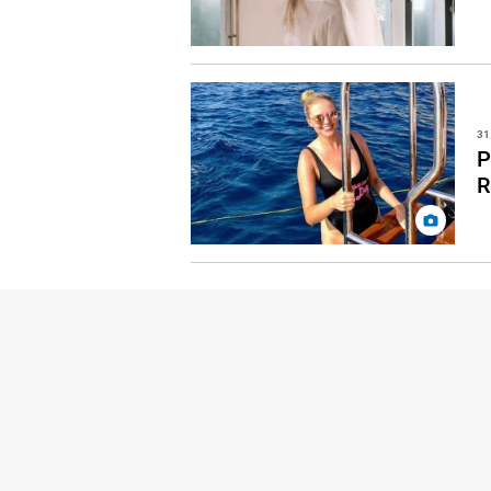
31
P
R