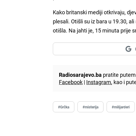
Kako britanski mediji otkrivaju, djev
plesali. Otišli su iz bara u 19.30, al
otišla. Na jahti je, 15 minuta prije
Radiosarajevo.ba
pratite putem 
Facebook
|
Instagram
, kao i p
#Grčka
#misterija
#milijarderi