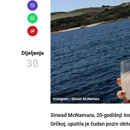
Dijeljenja
30
Instagram / Sinead McNamara
Sinead McNamara
, 20-godišnji I
Grčkoj, uputila je čudan poziv obite