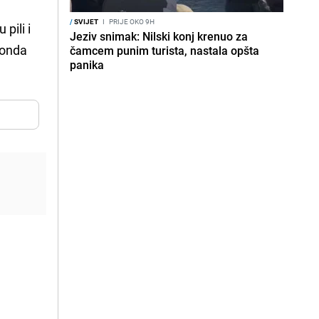
/
SVIJET
I
PRIJE OKO 9H
 pili i
Jeziv snimak: Nilski konj krenuo za
a onda
čamcem punim turista, nastala opšta
panika