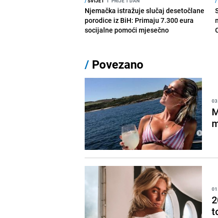
/
SVIJET
I
PRIJE 1 DAN
/
Njemačka istražuje slučaj desetočlane
porodice iz BiH: Primaju 7.300 eura
socijalne pomoći mjesečno
/
Povezano
03
M
m
01
2
t