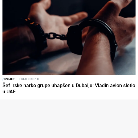
/
SVIJET
I
PRIJE OKO 1H
Šef irske narko grupe uhapšen u Dubaiju: Vladin avion sletio
u UAE