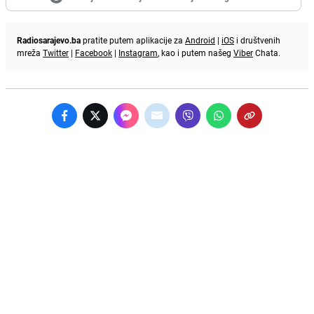
Radiosarajevo.ba
pratite putem aplikacije za
Android
|
iOS
i društvenih
mreža
Twitter
|
Facebook
|
Instagram
, kao i putem našeg
Viber
Chata.