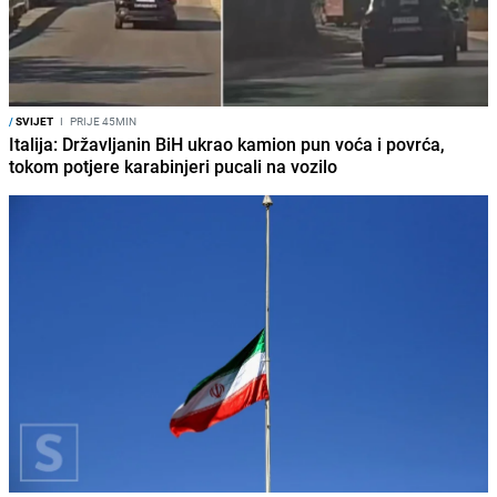
/
SVIJET
I
PRIJE 45MIN
Italija: Državljanin BiH ukrao kamion pun voća i povrća,
tokom potjere karabinjeri pucali na vozilo