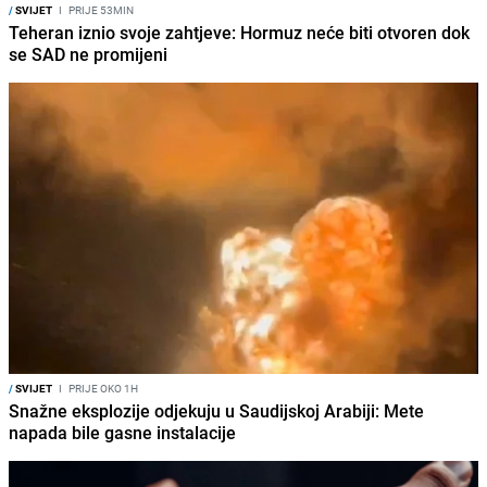
/
SVIJET
I
PRIJE 53MIN
Teheran iznio svoje zahtjeve: Hormuz neće biti otvoren dok
se SAD ne promijeni
/
SVIJET
I
PRIJE OKO 1H
Snažne eksplozije odjekuju u Saudijskoj Arabiji: Mete
napada bile gasne instalacije