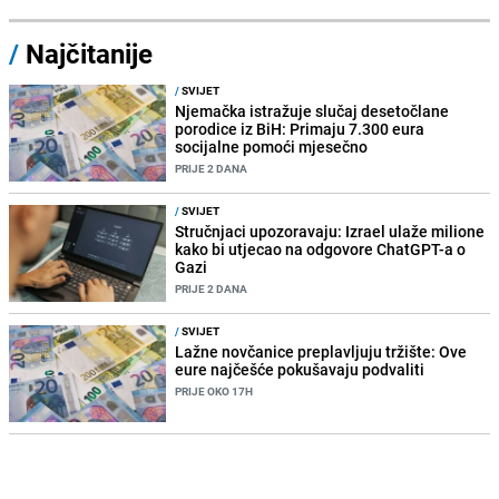
/
Najčitanije
/
SVIJET
Njemačka istražuje slučaj desetočlane
porodice iz BiH: Primaju 7.300 eura
socijalne pomoći mjesečno
PRIJE 2 DANA
/
SVIJET
Stručnjaci upozoravaju: Izrael ulaže milione
kako bi utjecao na odgovore ChatGPT-a o
Gazi
PRIJE 2 DANA
/
SVIJET
Lažne novčanice preplavljuju tržište: Ove
eure najčešće pokušavaju podvaliti
PRIJE OKO 17H