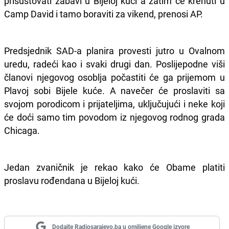
prisustovati zabavi u Bijeloj kući a zatim će krenuti u
Camp David i tamo boraviti za vikend, prenosi AP.
Predsjednik SAD-a planira provesti jutro u Ovalnom
uredu, radeći kao i svaki drugi dan. Poslijepodne viši
članovi njegovog osoblja počastiti će ga prijemom u
Plavoj sobi Bijele kuće. A navečer će proslaviti sa
svojom porodicom i prijateljima, uključujući i neke koji
će doći samo tim povodom iz njegovog rodnog grada
Chicaga.
Jedan zvaničnik je rekao kako će Obame platiti
proslavu rođendana u Bijeloj kući.
Dodajte Radiosarajevo.ba u omiljene Google izvore