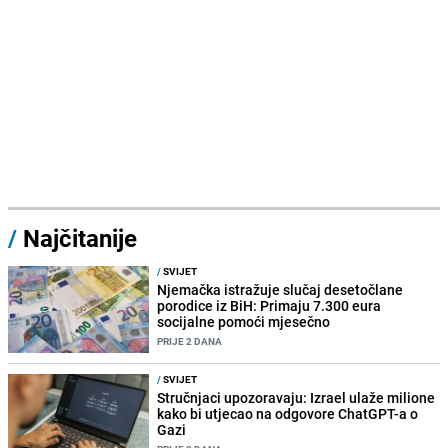
/
Najčitanije
/
SVIJET
Njemačka istražuje slučaj desetočlane
porodice iz BiH: Primaju 7.300 eura
socijalne pomoći mjesečno
PRIJE 2 DANA
/
SVIJET
Stručnjaci upozoravaju: Izrael ulaže milione
kako bi utjecao na odgovore ChatGPT-a o
Gazi