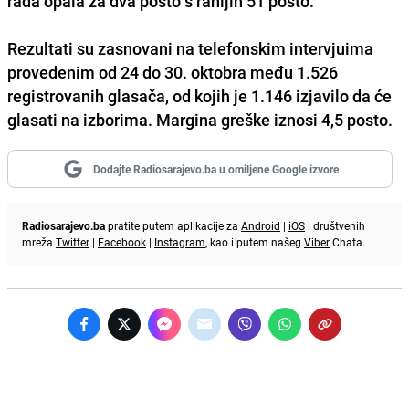
rada opala za dva posto s ranijih 51 posto.
Rezultati su zasnovani na telefonskim intervjuima
provedenim od 24 do 30. oktobra među 1.526
registrovanih glasača, od kojih je 1.146 izjavilo da će
glasati na izborima. Margina greške iznosi 4,5 posto.
Dodajte Radiosarajevo.ba u omiljene Google izvore
Radiosarajevo.ba
pratite putem aplikacije za
Android
|
iOS
i društvenih
mreža
Twitter
|
Facebook
|
Instagram
, kao i putem našeg
Viber
Chata.