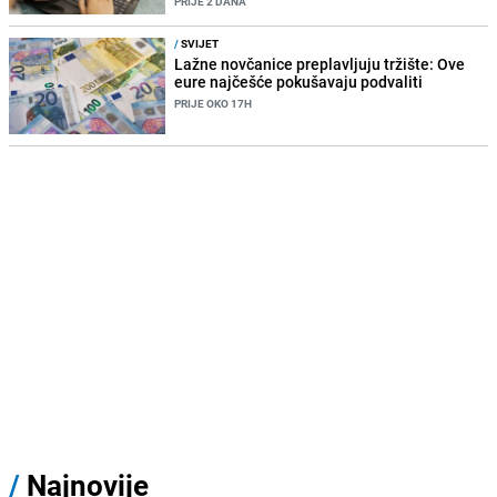
PRIJE 2 DANA
/
SVIJET
Lažne novčanice preplavljuju tržište: Ove
eure najčešće pokušavaju podvaliti
PRIJE OKO 17H
/
Najnovije