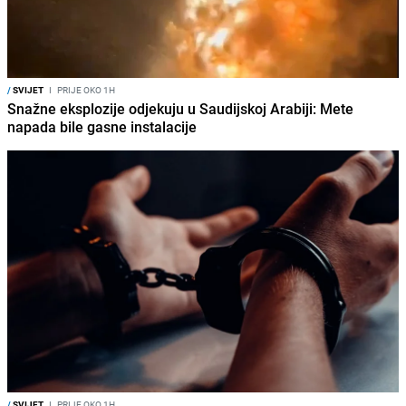
/
SVIJET
I
PRIJE OKO 1H
Snažne eksplozije odjekuju u Saudijskoj Arabiji: Mete
napada bile gasne instalacije
/
SVIJET
I
PRIJE OKO 1H