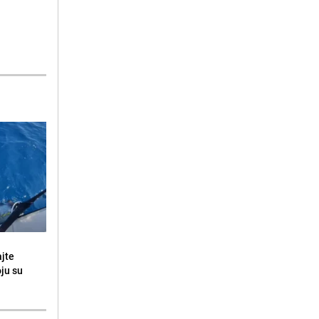
ajte
oju su