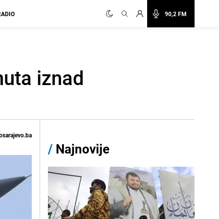
RADIO
90,2 FM
nuta iznad
osarajevo.ba
/
Najnovije