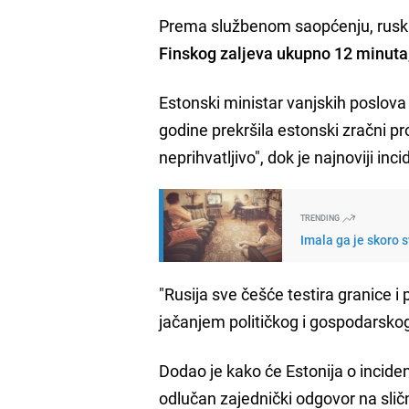
Prema službenom saopćenju, ruski 
Finskog zaljeva ukupno 12 minuta
Estonski ministar vanjskih poslova
godine prekršila estonski zračni pr
neprihvatljivo", dok je najnoviji in
TRENDING
Imala ga je skoro s
"Rusija sve češće testira granice i
jačanjem političkog i gospodarskog 
Dodao je kako će Estonija o incide
odlučan zajednički odgovor na slič