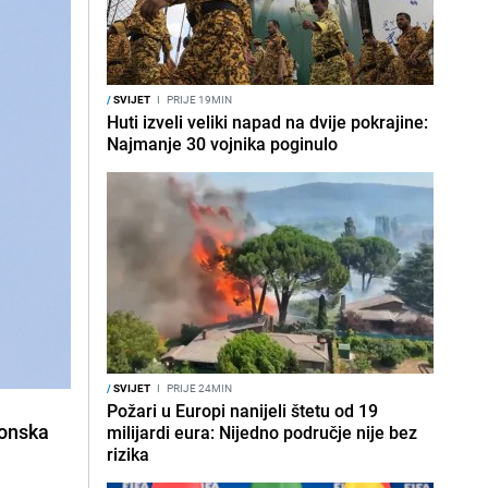
/
SVIJET
I
PRIJE 19MIN
Huti izveli veliki napad na dvije pokrajine:
Najmanje 30 vojnika poginulo
/
SVIJET
I
PRIJE 24MIN
Požari u Europi nanijeli štetu od 19
tonska
milijardi eura: Nijedno područje nije bez
rizika