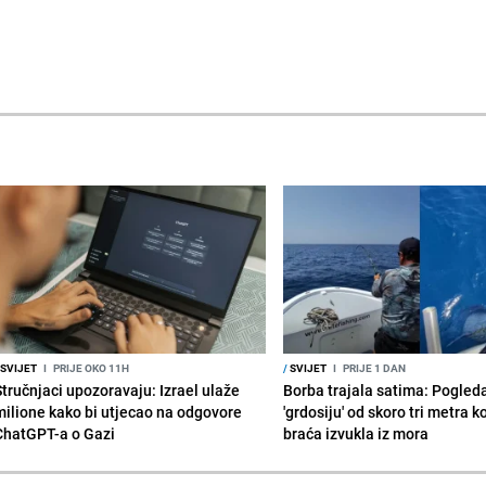
SVIJET
I
PRIJE OKO 11H
/
SVIJET
I
PRIJE 1 DAN
Stručnjaci upozoravaju: Izrael ulaže
Borba trajala satima: Pogled
milione kako bi utjecao na odgovore
'grdosiju' od skoro tri metra k
ChatGPT-a o Gazi
braća izvukla iz mora