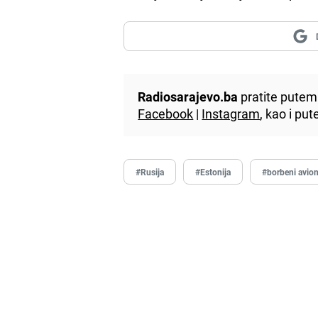
Radiosarajevo.ba
pratite putem 
Facebook
|
Instagram
, kao i p
#Rusija
#Estonija
#borbeni avio