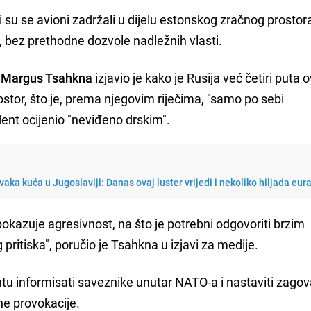
su se avioni zadržali u dijelu estonskog zračnog prostor
,
bez prethodne dozvole nadležnih vlasti.
Margus Tsahkna
izjavio je kako je Rusija već četiri puta 
ostor, što je, prema njegovim riječima, "samo po sebi
cident ocijenio "neviđeno drskim".
vaka kuća u Jugoslaviji: Danas ovaj luster vrijedi i nekoliko hiljada eur
 pokazuje agresivnost, na što je potrebni odgovoriti brzim
pritiska", poručio je Tsahkna u izjavi za medije.
ntu informisati saveznike unutar NATO-a i nastaviti zagov
ne provokacije.