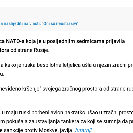
a naslijediti na vlasti: "Oni su neustrašivi"
ica NATO-a koja je u posljednjim sedmicama prijavila
tora
od strane Rusije.
la kako je ruska bespilotna letjelica ušla u njezin zračni p
u.
neviđeno kršenje" svojega zračnog prostora od strane ru
e u maju ruski borbeni avion nakratko ušao u zračni prost
m pokušaja zaustavljanja tankera za koji se sumnja da p
dne sankcije protiv Moskve, javlja
Jutarnji.