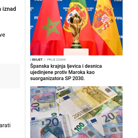
a
iznad
ove
/
SVIJET
I
PRIJE 32MIN
Španska krajnja ljevica i desnica
ujedinjene protiv Maroka kao
suorganizatora SP 2030.
a
arati