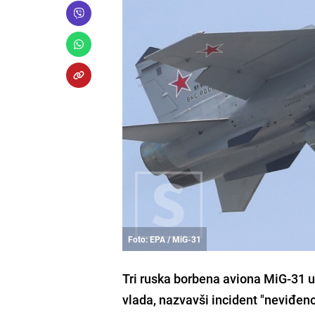
Foto: EPA / MiG-31
Tri ruska borbena aviona MiG-31 ul
vlada, nazvavši incident "neviđeno