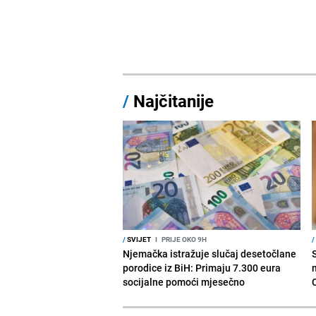
/
Najčitanije
/
SVIJET
I
PRIJE OKO 9H
/
Njemačka istražuje slučaj desetočlane
porodice iz BiH: Primaju 7.300 eura
socijalne pomoći mjesečno