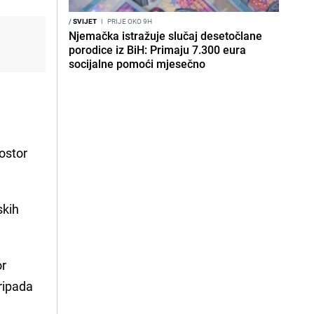
/
SVIJET
I
PRIJE OKO 9H
Njemačka istražuje slučaj desetočlane
porodice iz BiH: Primaju 7.300 eura
socijalne pomoći mjesečno
rostor
skih
or
ripada