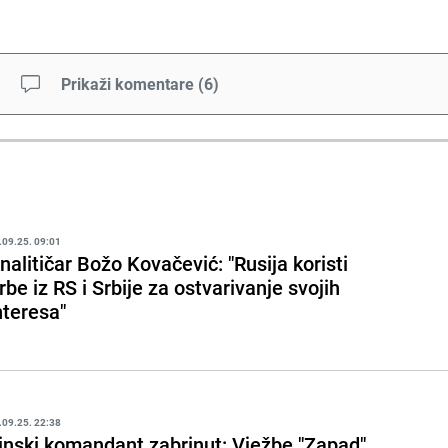
Prikaži komentare
(
6
)
.09.25. 09:01
nalitičar Božo Kovačević: "Rusija koristi
rbe iz RS i Srbije za ostvarivanje svojih
nteresa"
.09.25. 22:38
inski komandant zabrinut: Vježbe "Zapad"