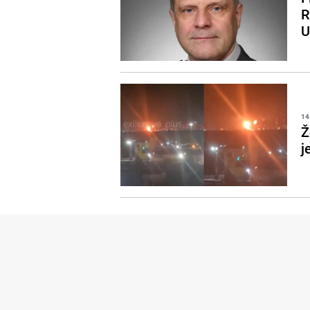
R
U
14
Ž
j