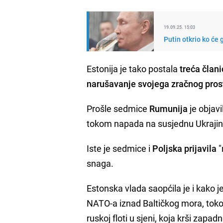
19.09.25. 15:03
Putin otkrio ko će g
Estonija je tako postala
treća član
narušavanje svojega zračnog pros
Prošle sedmice
Rumunija
je objavi
tokom napada na susjednu Ukrajin
Iste je sedmice i
Poljska prijavila
"
snaga.
Estonska vlada saopćila je i kako j
NATO-a iznad Baltičkog mora, toko
ruskoj floti u sjeni, koja krši zapa