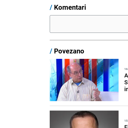
/
Komentari
/
Povezano
16
A
S
i
15
F