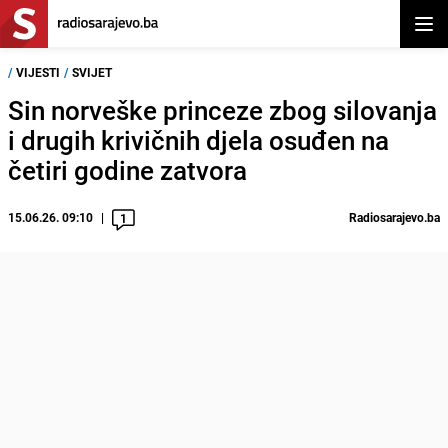
Otvor
/
VIJESTI
/
SVIJET
Sin norveške princeze zbog silovanja
i drugih krivičnih djela osuđen na
četiri godine zatvora
15.06.26. 09:10
Radiosarajevo.ba
1