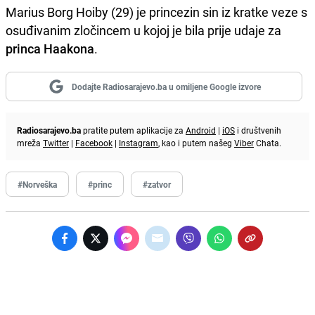
Marius Borg Hoiby (29) je princezin sin iz kratke veze s
osuđivanim zločincem u kojoj je bila prije udaje za
princa Haakona
.
Dodajte Radiosarajevo.ba u omiljene Google izvore
Radiosarajevo.ba
pratite putem aplikacije za
Android
|
iOS
i društvenih
mreža
Twitter
|
Facebook
|
Instagram
, kao i putem našeg
Viber
Chata.
#Norveška
#princ
#zatvor