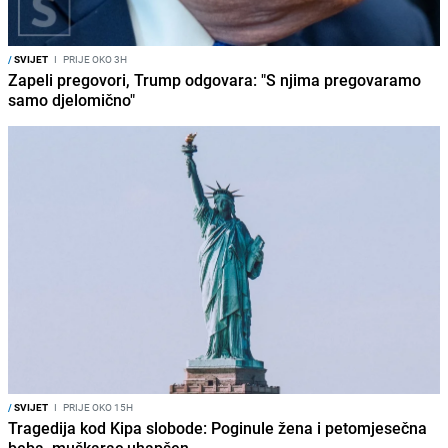
/
SVIJET
I
PRIJE OKO 3H
Zapeli pregovori, Trump odgovara: "S njima pregovaramo
samo djelomično"
/
SVIJET
I
PRIJE OKO 15H
Tragedija kod Kipa slobode: Poginule žena i petomjesečna