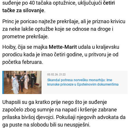
suđenje po 40 tačaka optužnice, uključujući
četiri
tačke za silovanje
.
Princ je poricao najteže prekršaje, ali je priznao krivicu
za neke lakše optužbe koje se odnose na droge i
prometne prekršaje.
Hoiby, čija se majka
Mette-Marit
udala u kraljevsku
porodicu kada je imao četiri godine, u pritvoru je od
početka februara.
03.02.26. 21:22
Skandal potresa norvešku monarhiju: Ime
krunske princeze u Epsteinovim dokumentima
Uhapsili su ga kratko prije nego što je suđenje
započelo zbog sumnje na napad i kršenje zabrane
prilaska bivšoj djevojci. Pokušaji njegovih advokata da
ga puste na slobodu bili su neuspješni.