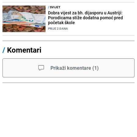
/
SVIJET
Dobra vijest za bh. dijasporu u Austriji:
Porodicama stiže dodatna pomoć pred
početak škole
PRIJE 2 DANA
/
Komentari
Prikaži komentare
(
1
)