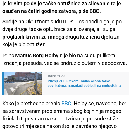
je krivim po dvije tačke optužnice za silovanje te je
osuđen na četiri godine zatvora, piše BBC.
Sudije
na Okružnom sudu u Oslu oslobodilo ga je po
dvije druge tačke optužnice za silovanje, ali su ga
proglasili krivim za mnoga druga kaznena djela
za
koja je bio optužen.
Princ
Marius Borg Hoiby
nije bio na sudu prilikom
izricanja presude, već se pridružio putem videopoziva.
TRENDING
Pucnjava u Brčkom: Jedna osoba teško
povrijeđena, napadači pobjegli na motociklima
Kako je prethodno prenio
BBC
, Hoiby se, navodno, bori
sa zdravstvenim problemima zbog kojih nije mogao
fizički biti prisutan na sudu. Izricanje presude stiže
gotovo tri mjeseca nakon što je završeno njegovo