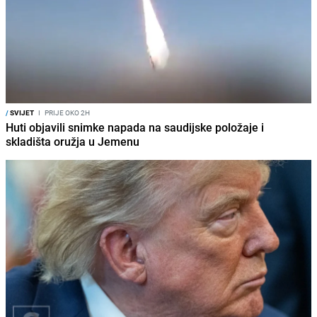
/
SVIJET
I
PRIJE OKO 2H
Huti objavili snimke napada na saudijske položaje i
skladišta oružja u Jemenu