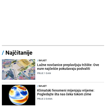
/
Najčitanije
/
SVIJET
Lažne novčanice preplavljuju tržište: Ove
eure najčešće pokušavaju podvaliti
PRIJE 1 DAN
/
SVIJET
Klimatski fenomeni mijenjaju vrijeme:
Pogledajte šta nas čeka tokom zime
PRIJE 2 DANA