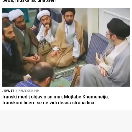
beba, muškarac uhapšen
/
SVIJET
I
PRIJE OKO 16H
Iranski medij objavio snimak Mojtabe Khameneija:
Iranskom lideru se ne vidi desna strana lica