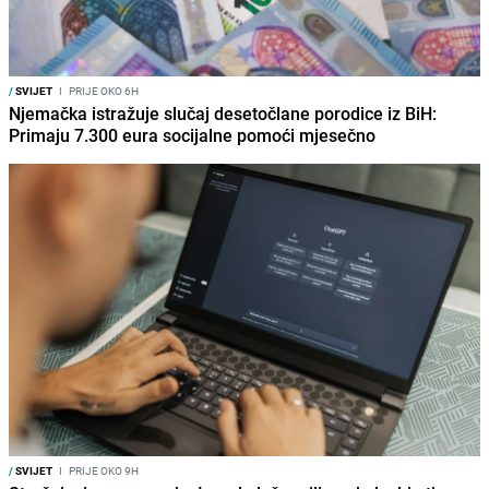
/
SVIJET
I
PRIJE OKO 6H
Njemačka istražuje slučaj desetočlane porodice iz BiH:
Primaju 7.300 eura socijalne pomoći mjesečno
/
SVIJET
I
PRIJE OKO 9H