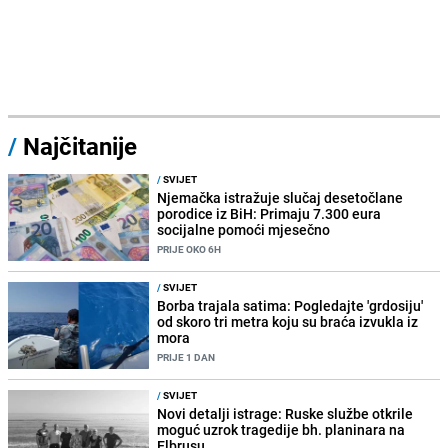
/
Najčitanije
/
SVIJET
Njemačka istražuje slučaj desetočlane
porodice iz BiH: Primaju 7.300 eura
socijalne pomoći mjesečno
PRIJE OKO 6H
/
SVIJET
Borba trajala satima: Pogledajte 'grdosiju'
od skoro tri metra koju su braća izvukla iz
mora
PRIJE 1 DAN
/
SVIJET
Novi detalji istrage: Ruske službe otkrile
moguć uzrok tragedije bh. planinara na
Elbrusu