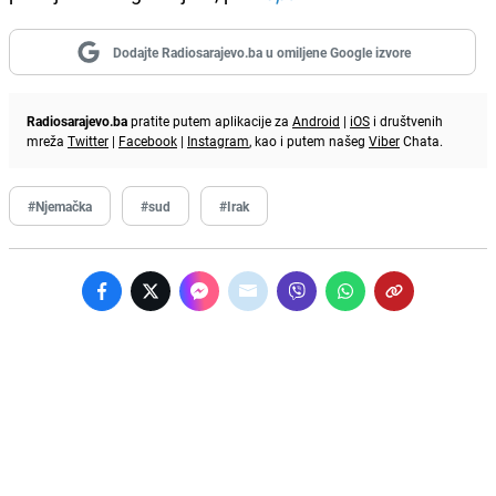
Dodajte Radiosarajevo.ba u omiljene Google izvore
Radiosarajevo.ba
pratite putem aplikacije za
Android
|
iOS
i društvenih
mreža
Twitter
|
Facebook
|
Instagram
, kao i putem našeg
Viber
Chata.
#Njemačka
#sud
#Irak