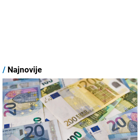
/
Najnovije