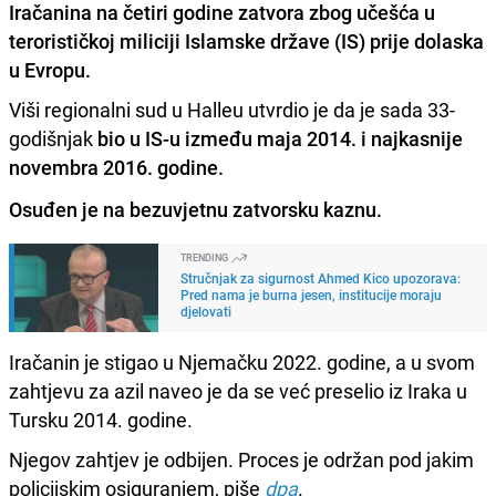
Iračanina na četiri godine zatvora zbog učešća u
terorističkoj miliciji Islamske države (IS) prije dolaska
u Evropu.
Viši regionalni sud u Halleu utvrdio je da je sada 33-
godišnjak
bio u IS-u između maja 2014. i najkasnije
novembra 2016. godine.
Osuđen je na bezuvjetnu zatvorsku kaznu.
TRENDING
Stručnjak za sigurnost Ahmed Kico upozorava:
Pred nama je burna jesen, institucije moraju
djelovati
Iračanin je stigao u Njemačku 2022. godine, a u svom
zahtjevu za azil naveo je da se već preselio iz Iraka u
Tursku 2014. godine.
Njegov zahtjev je odbijen. Proces je održan pod jakim
policijskim osiguranjem, piše
dpa
.