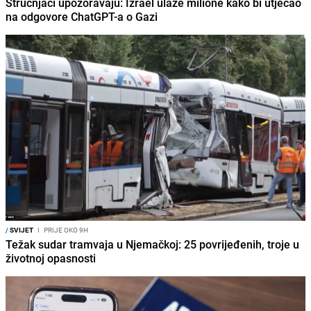
Stručnjaci upozoravaju: Izrael ulaže milione kako bi utjecao
na odgovore ChatGPT-a o Gazi
/
SVIJET
I
PRIJE OKO 9H
Težak sudar tramvaja u Njemačkoj: 25 povrijeđenih, troje u
životnoj opasnosti