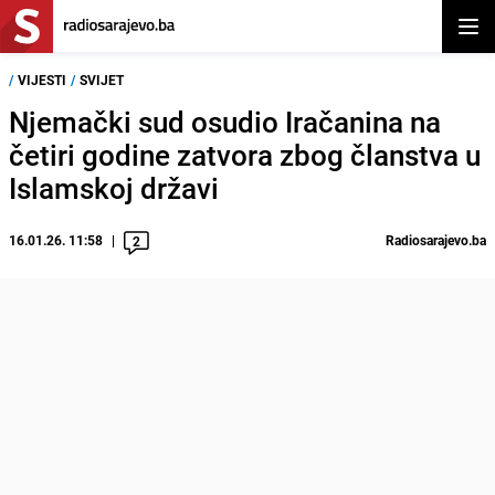
Otvor
/
VIJESTI
/
SVIJET
Njemački sud osudio Iračanina na
četiri godine zatvora zbog članstva u
Islamskoj državi
16.01.26. 11:58
Radiosarajevo.ba
2