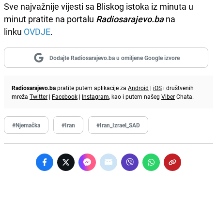
Sve najvažnije vijesti sa Bliskog istoka iz minuta u
minut pratite na portalu
Radiosarajevo.ba
na
linku
OVDJE
.
Dodajte Radiosarajevo.ba u omiljene Google izvore
Radiosarajevo.ba
pratite putem aplikacije za
Android
|
iOS
i društvenih
mreža
Twitter
|
Facebook
|
Instagram
, kao i putem našeg
Viber
Chata.
#Njemačka
#Iran
#Iran_Izrael_SAD