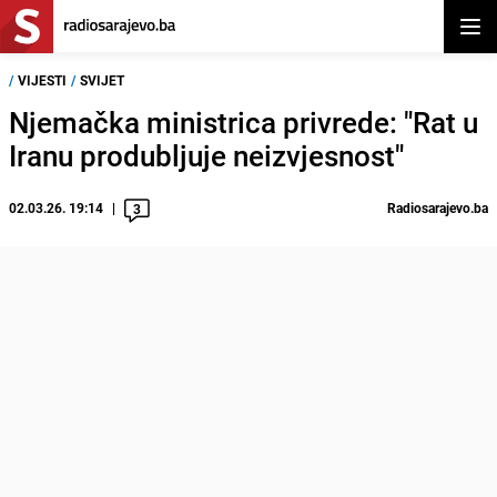
Otvor
/
VIJESTI
/
SVIJET
Njemačka ministrica privrede: "Rat u
Iranu produbljuje neizvjesnost"
02.03.26. 19:14
Radiosarajevo.ba
3