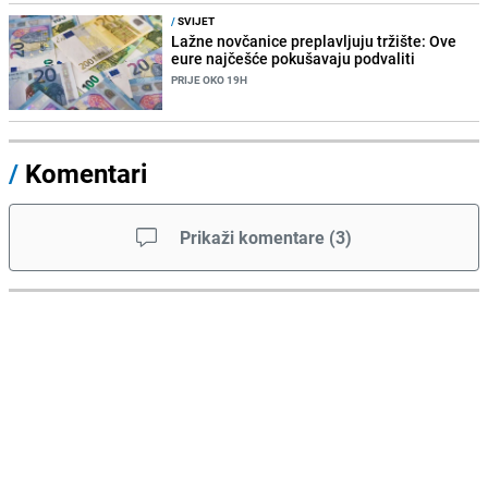
/
SVIJET
Lažne novčanice preplavljuju tržište: Ove
eure najčešće pokušavaju podvaliti
PRIJE OKO 19H
/
Komentari
Prikaži komentare
(
3
)