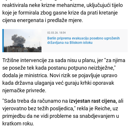
reaktivirala neke krizne mehanizme, uključujući tijelo
koje je formirala zbog gasne krize da prati kretanje
cijena energenata i predlaže mjere.
02.03.26. 18:54
Berlin priprema evakuaciju posebno ugroženih
državljana na Bliskom istoku
Tržišne intervencije za sada nisu u planu, jer "za njima
se poseže tek kada postanu potpuno neizbježne,"
dodala je ministrica. Novi rizik se pojavljuje upravo
kada državna ulaganja već guraju krhki oporavak
njemačke privrede.
"Sada treba da računamo na
izvjestan rast cijena,
ali
vjerovatno bez težih posljedica," rekla je Reiche, uz
primjedbu da ne vidi probleme sa snabdjevanjem u
kratkom roku.