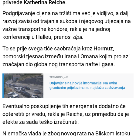
privrede Katherina Reiche.
Podgrijavanje cijena na tržištima već je vidljivo, a dalji
razvoj zavisi od trajanja sukoba i njegovog utjecaja na
važne transportne koridore, rekla je na jednoj
konferenciji u Halleu, prenosi
dpa
.
To se prije svega tiče saobraćaja kroz
Hormuz
,
pomorski tjesnac između Irana i Omana kojim prolazi
značajan dio globalnog transporta nafte i gasa.
TRENDING
Objavljene najnovije informacije: Na ovim
graničnim prijelazima su najduža zadržavanja
Eventualno poskupljenje tih energenata dodatno će
opteretiti privredu, rekla je Reiche, uz primjedbu da je
efekte za sada teško izračunati.
Njemačka vlada je zbog novog rata na Bliskom istoku