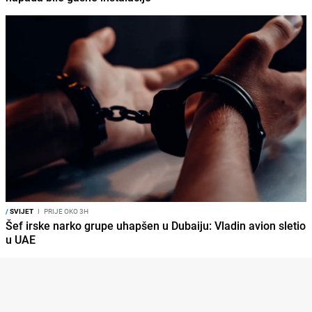
/
SVIJET
I
PRIJE OKO 3H
Šef irske narko grupe uhapšen u Dubaiju: Vladin avion sletio
u UAE