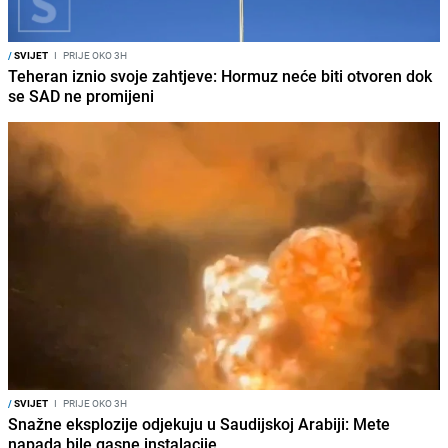
/
SVIJET
I
PRIJE OKO 3H
Teheran iznio svoje zahtjeve: Hormuz neće biti otvoren dok
se SAD ne promijeni
/
SVIJET
I
PRIJE OKO 3H
Snažne eksplozije odjekuju u Saudijskoj Arabiji: Mete
napada bile gasne instalacije