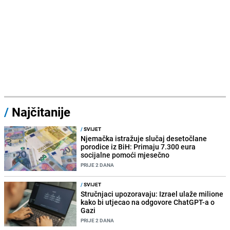
/
Najčitanije
/
SVIJET
Njemačka istražuje slučaj desetočlane
porodice iz BiH: Primaju 7.300 eura
socijalne pomoći mjesečno
PRIJE 2 DANA
/
SVIJET
Stručnjaci upozoravaju: Izrael ulaže milione
kako bi utjecao na odgovore ChatGPT-a o
Gazi
PRIJE 2 DANA