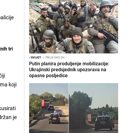
alicije
nih tri
/
SVIJET
I
PRIJE OKO 2H
Putin planira produljenje mobilizacije:
Ukrajinski predsjednik upozorava na
iji
opasne posljedice
ma koji
usirati
držan je