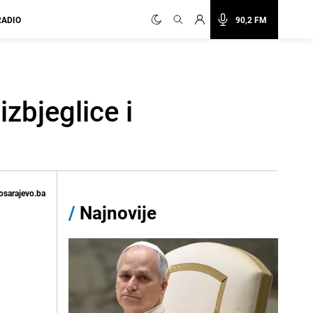
RADIO
90,2 FM
izbjeglice i
osarajevo.ba
/
Najnovije