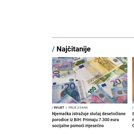
/
Najčitanije
/
SVIJET
I
PRIJE 2 DANA
/
Njemačka istražuje slučaj desetočlane
porodice iz BiH: Primaju 7.300 eura
socijalne pomoći mjesečno