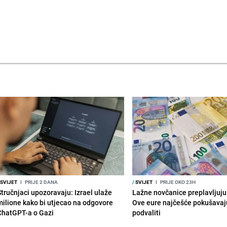
SVIJET
I
PRIJE 2 DANA
/
SVIJET
I
PRIJE OKO 23H
Stručnjaci upozoravaju: Izrael ulaže
Lažne novčanice preplavljuju 
milione kako bi utjecao na odgovore
Ove eure najčešće pokušavaj
ChatGPT-a o Gazi
podvaliti