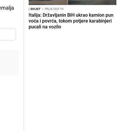
zemalja
/
SVIJET
I
PRIJE OKO 7H
Italija: Državljanin BiH ukrao kamion pun
voća i povrća, tokom potjere karabinjeri
pucali na vozilo