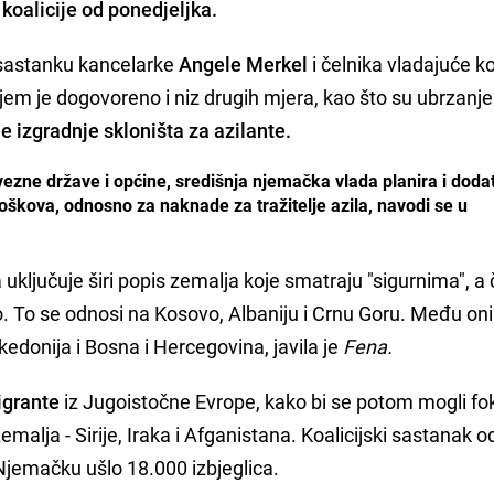
oalicije od ponedjeljka.
sastanku kancelarke
Angele Merkel
i čelnika vladajuće ko
 kojem je dogovoreno i niz drugih mjera, kao što su ubrzanje
e izgradnje skloništa za azilante.
ezne države i općine, središnja njemačka vlada planira i dodat
troškova, odnosno za naknade za tražitelje azila, navodi se u
uključuje širi popis zemalja koje smatraju "sigurnima", a č
 To se odnosi na Kosovo, Albaniju i Crnu Goru. Među oni
akedonija i Bosna i Hercegovina, javila je
Fena.
igrante
iz Jugoistočne Evrope, kako bi se potom mogli fok
malja - Sirije, Iraka i Afganistana. Koalicijski sastanak o
Njemačku ušlo 18.000 izbjeglica.