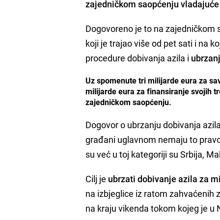
zajedničkom saopćenju vladajuće k
Dogovoreno je to na zajedničkom 
koji je trajao više od pet sati i na
procedure dobivanja azila i
ubrzanj
Uz spomenute tri milijarde eura za sav
milijarde eura za finansiranje svojih 
zajedničkom saopćenju.
Dogovor o ubrzanju dobivanja azila 
građani uglavnom nemaju to pravo.
su već u toj kategoriji su Srbija, M
Cilj je
ubrzati dobivanje azila za m
na izbjeglice iz ratom zahvaćenih ze
na kraju vikenda tokom kojeg je u 