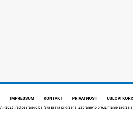
G
IMPRESSUM
KONTAKT
PRIVATNOST
USLOVI KOR
7. - 2026.
radiosarajevo.ba
. Sva prava pridržana. Zabranjeno preuzimanje sadržaja