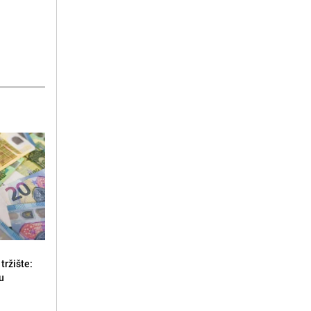
tržište:
u