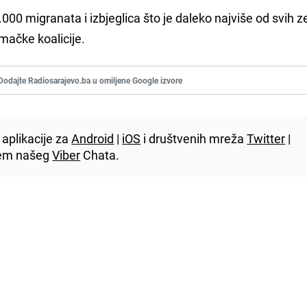
0 migranata i izbjeglica što je daleko najviše od svih 
emačke koalicije.
Dodajte Radiosarajevo.ba u omiljene Google izvore
aplikacije za
Android
|
iOS
i društvenih mreža
Twitter
|
utem našeg
Viber
Chata.