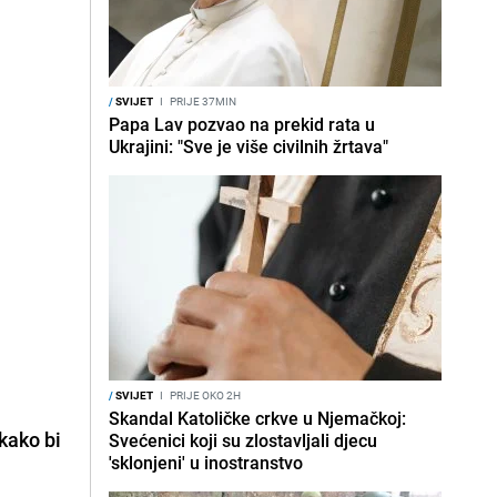
/
SVIJET
I
PRIJE 37MIN
Papa Lav pozvao na prekid rata u
Ukrajini: "Sve je više civilnih žrtava"
/
SVIJET
I
PRIJE OKO 2H
Skandal Katoličke crkve u Njemačkoj:
kako bi
Svećenici koji su zlostavljali djecu
'sklonjeni' u inostranstvo