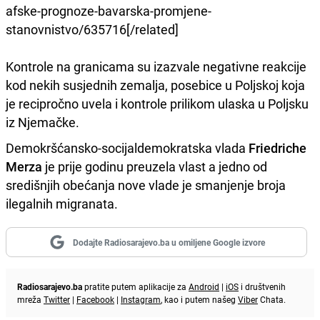
afske-prognoze-bavarska-promjene-
stanovnistvo/635716[/related]
Kontrole na granicama su izazvale negativne reakcije
kod nekih susjednih zemalja, posebice u Poljskoj koja
je recipročno uvela i kontrole prilikom ulaska u Poljsku
iz Njemačke.
Demokršćansko-socijaldemokratska vlada
Friedriche
Merza
je prije godinu preuzela vlast a jedno od
središnjih obećanja nove vlade je smanjenje broja
ilegalnih migranata.
Dodajte Radiosarajevo.ba u omiljene Google izvore
Radiosarajevo.ba
pratite putem aplikacije za
Android
|
iOS
i društvenih
mreža
Twitter
|
Facebook
|
Instagram
, kao i putem našeg
Viber
Chata.