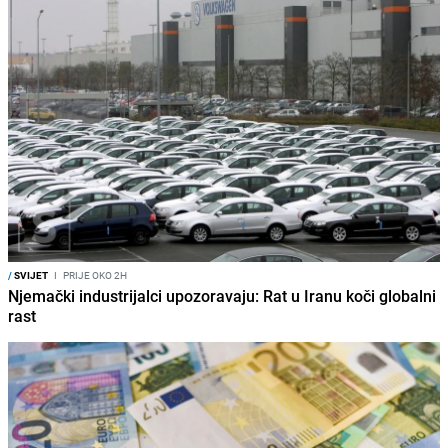
/
SVIJET
I
PRIJE OKO 2H
Njemački industrijalci upozoravaju: Rat u Iranu koči globalni
rast