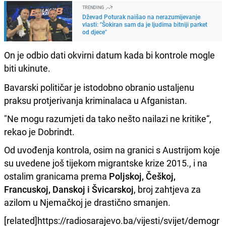
TRENDING
Dževad Poturak naišao na nerazumijevanje
vlasti: "Šokiran sam da je ljudima bitniji parket
od djece"
On je odbio dati okvirni datum kada bi kontrole mogle
biti ukinute.
Bavarski političar je istodobno obranio ustaljenu
praksu protjerivanja kriminalaca u Afganistan.
"Ne mogu razumjeti da tako nešto nailazi ne kritike“,
rekao je Dobrindt.
Od uvođenja kontrola, osim na granici s Austrijom koje
su uvedene još tijekom migrantske krize 2015., i na
ostalim granicama prema
Poljskoj, Češkoj,
Francuskoj, Danskoj i Švicarskoj
, broj zahtjeva za
azilom u Njemačkoj je drastično smanjen.
[related]https://radiosarajevo.ba/vijesti/svijet/demogr