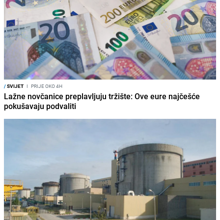
/
SVIJET
I
PRIJE OKO 4H
Lažne novčanice preplavljuju tržište: Ove eure najčešće
pokušavaju podvaliti