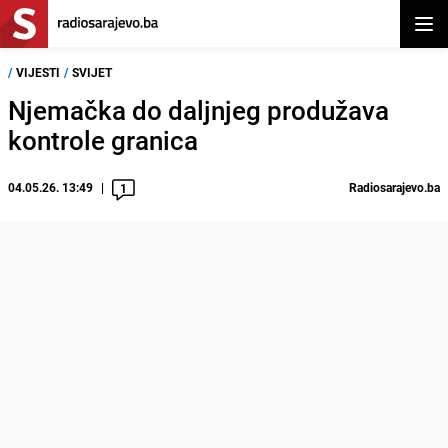
Otvor
/
VIJESTI
/
SVIJET
Njemačka do daljnjeg produžava
kontrole granica
04.05.26. 13:49
Radiosarajevo.ba
1