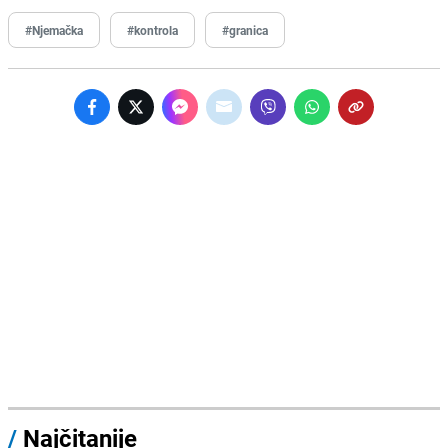
#Njemačka
#kontrola
#granica
/
Najčitanije