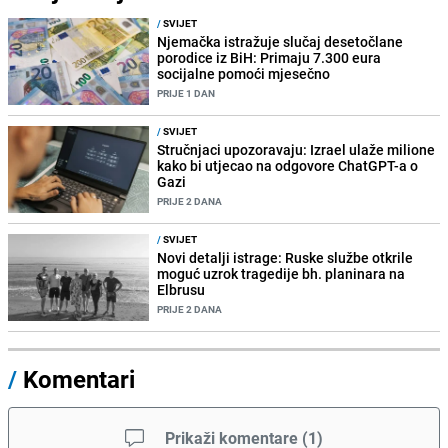
/
SVIJET
Njemačka istražuje slučaj desetočlane
porodice iz BiH: Primaju 7.300 eura
socijalne pomoći mjesečno
PRIJE 1 DAN
/
SVIJET
Stručnjaci upozoravaju: Izrael ulaže milione
kako bi utjecao na odgovore ChatGPT-a o
Gazi
PRIJE 2 DANA
/
SVIJET
Novi detalji istrage: Ruske službe otkrile
moguć uzrok tragedije bh. planinara na
Elbrusu
PRIJE 2 DANA
/
Komentari
Prikaži komentare
(
1
)