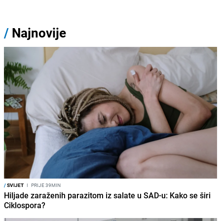
/
Najnovije
/
SVIJET
I
PRIJE 39MIN
Hiljade zaraženih parazitom iz salate u SAD-u: Kako se širi
Ciklospora?