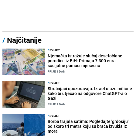
/
Najčitanije
/
SVIJET
Njemačka istražuje slučaj desetočlane
porodice iz BiH: Primaju 7.300 eura
socijalne pomoći mjesečno
PRIJE 1 DAN
/
SVIJET
Stručnjaci upozoravaju: Izrael ulaže milione
kako bi utjecao na odgovore ChatGPT-a o
Gazi
PRIJE 1 DAN
/
SVIJET
Borba trajala satima: Pogledajte 'grdosiju'
od skoro tri metra koju su braća izvukla iz
mora