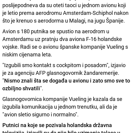
poslijepodneva da su oteti taoci u jednom avionu koji
je letio prema aerodromu Amsterdam-Schiphol nakon
što je krenuo s aerodorma u Malagi, na jugu Španije.
Avion s 180 putnika se spustio na aerodrom u
Amsterdamu uz pratnju dva aviona F-16 holandske
vojske. Radi se o avionu španske kompanije Vueling s
niskim cijenama leta.
"Izgubili smo kontakt s cockpitom i posadom", izjavio
je za agenciju AFP glasnogovornik žandaremerije.
"
Nismo znali šta se događa u avionu i zato smo sve to
ozbiljno shvatili
".
Glasnogovornica kompanije Vueling je kazala da se
izgubila komunikacija u jednom trenutku, ali da je
"avion sletio sigurno i normalno".
Putnici na koje se pozivala holandska državna
televizija, izjavili su da nije bilo uzimanja talaca u