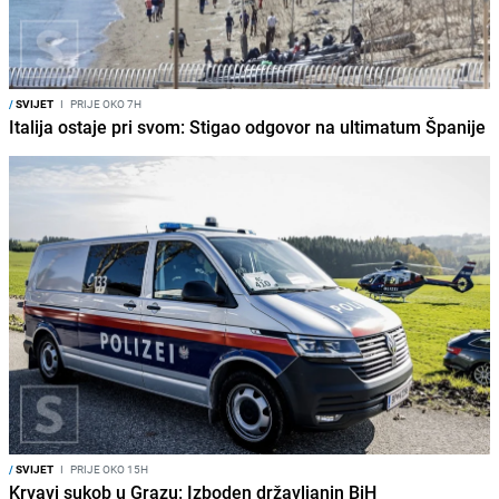
/
SVIJET
I
PRIJE OKO 7H
Italija ostaje pri svom: Stigao odgovor na ultimatum Španije
/
SVIJET
I
PRIJE OKO 15H
Krvavi sukob u Grazu: Izboden državljanin BiH