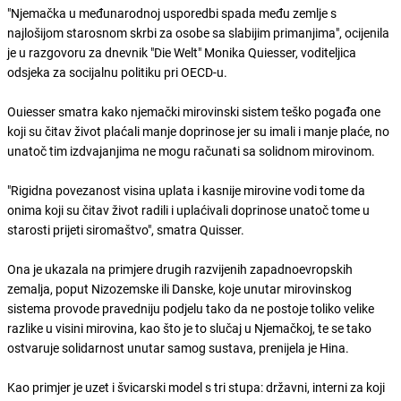
"Njemačka u međunarodnoj usporedbi spada među zemlje s
najlošijom starosnom skrbi za osobe sa slabijim primanjima", ocijenila
je u razgovoru za dnevnik "Die Welt" Monika Quiesser, voditeljica
odsjeka za socijalnu politiku pri OECD-u.
Ouiesser smatra kako njemački mirovinski sistem teško pogađa one
koji su čitav život plaćali manje doprinose jer su imali i manje plaće, no
unatoč tim izdvajanjima ne mogu računati sa solidnom mirovinom.
"Rigidna povezanost visina uplata i kasnije mirovine vodi tome da
onima koji su čitav život radili i uplaćivali doprinose unatoč tome u
starosti prijeti siromaštvo", smatra Quisser.
Ona je ukazala na primjere drugih razvijenih zapadnoevropskih
zemalja, poput Nizozemske ili Danske, koje unutar mirovinskog
sistema provode pravedniju podjelu tako da ne postoje toliko velike
razlike u visini mirovina, kao što je to slučaj u Njemačkoj, te se tako
ostvaruje solidarnost unutar samog sustava, prenijela je Hina.
Kao primjer je uzet i švicarski model s tri stupa: državni, interni za koji