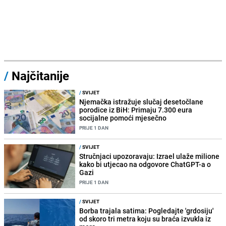
/
Najčitanije
/
SVIJET
Njemačka istražuje slučaj desetočlane
porodice iz BiH: Primaju 7.300 eura
socijalne pomoći mjesečno
PRIJE 1 DAN
/
SVIJET
Stručnjaci upozoravaju: Izrael ulaže milione
kako bi utjecao na odgovore ChatGPT-a o
Gazi
PRIJE 1 DAN
/
SVIJET
Borba trajala satima: Pogledajte 'grdosiju'
od skoro tri metra koju su braća izvukla iz