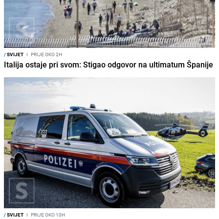
/
SVIJET
I
PRIJE OKO 2H
Italija ostaje pri svom: Stigao odgovor na ultimatum Španije
/
SVIJET
I
PRIJE OKO 10H