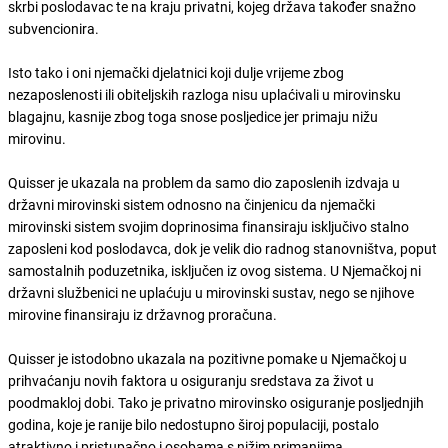
skrbi poslodavac te na kraju privatni, kojeg država također snažno
subvencionira.
Isto tako i oni njemački djelatnici koji dulje vrijeme zbog
nezaposlenosti ili obiteljskih razloga nisu uplaćivali u mirovinsku
blagajnu, kasnije zbog toga snose posljedice jer primaju nižu
mirovinu.
Quisser je ukazala na problem da samo dio zaposlenih izdvaja u
državni mirovinski sistem odnosno na činjenicu da njemački
mirovinski sistem svojim doprinosima finansiraju isključivo stalno
zaposleni kod poslodavca, dok je velik dio radnog stanovništva, poput
samostalnih poduzetnika, isključen iz ovog sistema. U Njemačkoj ni
državni službenici ne uplaćuju u mirovinski sustav, nego se njihove
mirovine finansiraju iz državnog proračuna.
Quisser je istodobno ukazala na pozitivne pomake u Njemačkoj u
prihvaćanju novih faktora u osiguranju sredstava za život u
poodmakloj dobi. Tako je privatno mirovinsko osiguranje posljednjih
godina, koje je ranije bilo nedostupno široj populaciji, postalo
atraktivno i pristupačno i osobama s nižim primanjima.