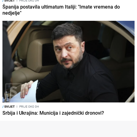
/
SVIJET
I
PRIJE OKO 3H
Španija postavila ultimatum Italiji: "Imate vremena do
nedjelje"
/
SVIJET
I
PRIJE OKO 3H
Srbija i Ukrajina: Municija i zajednički dronovi?