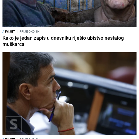
/
SVIJET
I
PRIJE OKO 3H
Kako je jedan zapis u dnevniku riješio ubistvo nestalog
muškarca