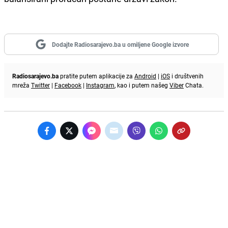
Dodajte Radiosarajevo.ba u omiljene Google izvore
Radiosarajevo.ba
pratite putem aplikacije za
Android
|
iOS
i društvenih
mreža
Twitter
|
Facebook
|
Instagram
, kao i putem našeg
Viber
Chata.