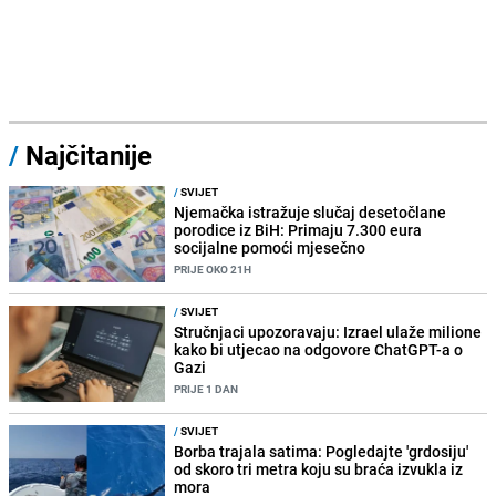
/
Najčitanije
/
SVIJET
Njemačka istražuje slučaj desetočlane
porodice iz BiH: Primaju 7.300 eura
socijalne pomoći mjesečno
PRIJE OKO 21H
/
SVIJET
Stručnjaci upozoravaju: Izrael ulaže milione
kako bi utjecao na odgovore ChatGPT-a o
Gazi
PRIJE 1 DAN
/
SVIJET
Borba trajala satima: Pogledajte 'grdosiju'
od skoro tri metra koju su braća izvukla iz
mora