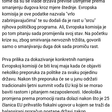
tome da su se vlade država previše usmjerile prema
smanjenju dugova kroz mjere štednje. Evropska
komisija je ove podatke nazvala "vrlo
zabrinjavajućima" te su dodali da je rast u "srcu"
njihova političkog programa. Ali, Evropska komisija je
po tom pitanju sada promijenila svoj stav. Na početku
krize su, zbog smirivanja nervoznih tržišta, govorili
samo o smanjivanju duga dok sada promiču rast.
Prva prilika za dokazivanje konkretnih namjera
Evropskoj komisiji će biti kraj maja kada će objaviti
nekoliko preporuka za politike za svaku pojedinu
državu. Nakon tih preporuka će se u junu održati
tradicionalni ljetni summit vođa EU koji bi se morao
baviti rastom i pitanjem nezaposlenosti. Ideološka
promjena prema promociji rasta dolazi nakon što je 25
članica EU prihvatilo fiskalni ugovor u kojem se traži da
balansirani proračun postane državi zakon.