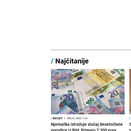
/
Najčitanije
/
SVIJET
I
PRIJE OKO 11H
/
Njemačka istražuje slučaj desetočlane
porodice iz BiH: Primaju 7.300 eura