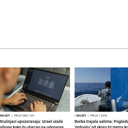
SVIJET
I
PRIJE OKO 13H
/
SVIJET
I
PRIJE 1 DAN
Stručnjaci upozoravaju: Izrael ulaže
Borba trajala satima: Pogled
milione kako bi utjecao na odgovore
'grdosiju' od skoro tri metra k