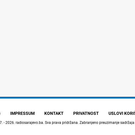
G
IMPRESSUM
KONTAKT
PRIVATNOST
USLOVI KOR
7. - 2026.
radiosarajevo.ba
. Sva prava pridržana. Zabranjeno preuzimanje sadržaja