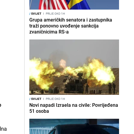
/
SVIJET
I
PRIJE OKO 1H
Grupa američkih senatora i zastupnika
traži ponovno uvođenje sankcija
zvaničnicima RS-a
/
SVIJET
I
PRIJE OKO 1H
o
Novi napadi Izraela na civile: Povrijeđena
51 osoba
ilna