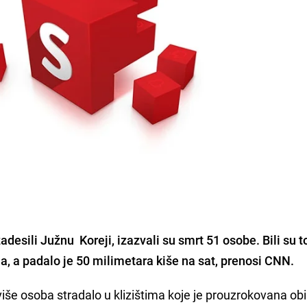
zadesili Južnu Koreji, izazvali su smrt 51 osobe. Bili su t
a, a padalo je 50 milimetara kiše na sat, prenosi CNN.
više osoba stradalo u klizištima koje je prouzrokovana ob