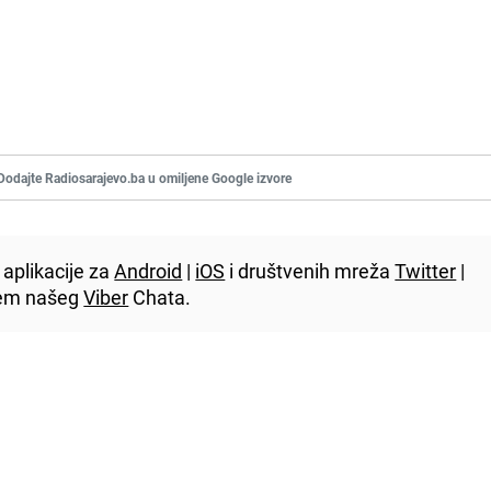
Dodajte Radiosarajevo.ba u omiljene Google izvore
aplikacije za
Android
|
iOS
i društvenih mreža
Twitter
|
utem našeg
Viber
Chata.