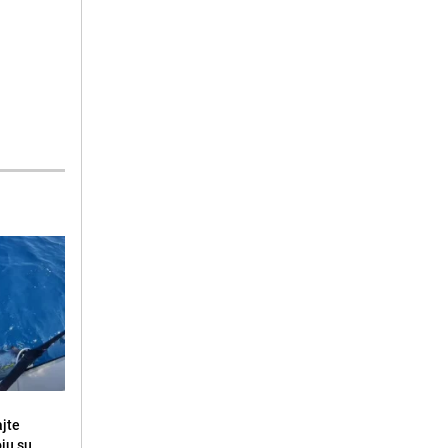
ajte
oju su