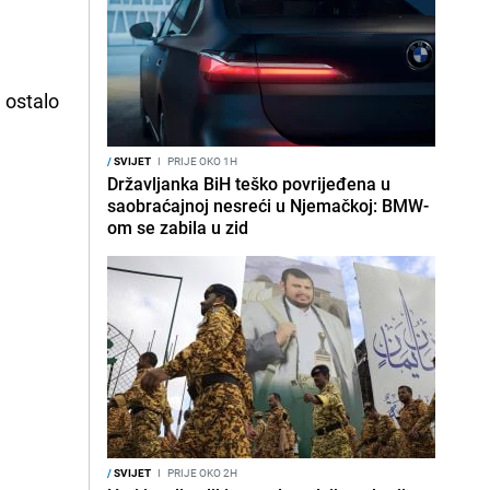
 ostalo
/
SVIJET
I
PRIJE OKO 1H
Državljanka BiH teško povrijeđena u
saobraćajnoj nesreći u Njemačkoj: BMW-
om se zabila u zid
/
SVIJET
I
PRIJE OKO 2H