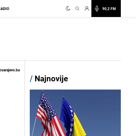
RADIO
90,2 FM
osarajevo.ba
/
Najnovije