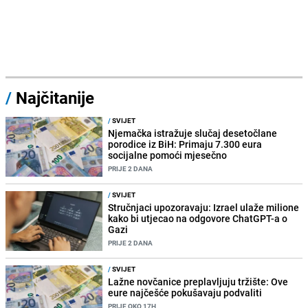
/
Najčitanije
/
SVIJET
Njemačka istražuje slučaj desetočlane
porodice iz BiH: Primaju 7.300 eura
socijalne pomoći mjesečno
PRIJE 2 DANA
/
SVIJET
Stručnjaci upozoravaju: Izrael ulaže milione
kako bi utjecao na odgovore ChatGPT-a o
Gazi
PRIJE 2 DANA
/
SVIJET
Lažne novčanice preplavljuju tržište: Ove
eure najčešće pokušavaju podvaliti
PRIJE OKO 17H