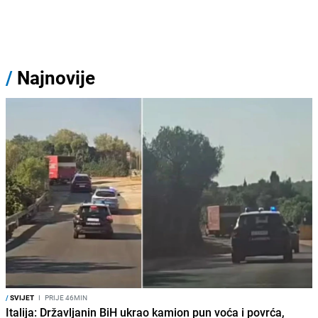
/
Najnovije
/
SVIJET
I
PRIJE 46MIN
Italija: Državljanin BiH ukrao kamion pun voća i povrća,