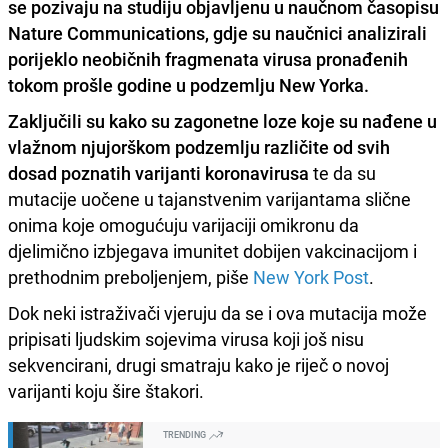
se pozivaju na studiju objavljenu u naučnom časopisu
Nature Communications, gdje su
naučnici analizirali
porijeklo neobičnih fragmenata virusa
pronađenih
tokom prošle godine u podzemlju New Yorka.
Zaključili su kako su zagonetne loze koje su nađene u
vlažnom njujorškom podzemlju različite od svih
dosad poznatih varijanti koronavirusa
te da su
mutacije uočene u tajanstvenim varijantama slične
onima koje omogućuju varijaciji omikronu da
djelimično izbjegava imunitet dobijen vakcinacijom i
prethodnim preboljenjem, piše
New York Post
.
Dok neki istraživači vjeruju da se i ova mutacija može
pripisati ljudskim sojevima virusa koji još nisu
sekvencirani, drugi smatraju kako je riječ o novoj
varijanti koju šire štakori.
TRENDING