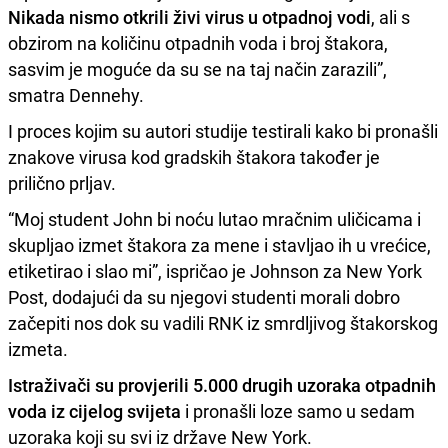
Nikada nismo otkrili živi virus u otpadnoj vodi
, ali s
obzirom na količinu otpadnih voda i broj štakora,
sasvim je moguće da su se na taj način zarazili”,
smatra Dennehy.
I proces kojim su autori studije testirali kako bi pronašli
znakove virusa kod gradskih štakora također je
prilično prljav.
“Moj student John bi noću lutao mračnim uličicama i
skupljao izmet štakora za mene i stavljao ih u vrećice,
etiketirao i slao mi”, ispričao je Johnson za New York
Post, dodajući da su njegovi studenti morali dobro
začepiti nos dok su vadili RNK iz smrdljivog štakorskog
izmeta.
Istraživači su provjerili 5.000 drugih uzoraka otpadnih
voda iz cijelog svijeta
i pronašli loze samo u sedam
uzoraka koji su svi iz države New York.