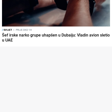
/
SVIJET
I
PRIJE OKO 1H
Šef irske narko grupe uhapšen u Dubaiju: Vladin avion sletio
u UAE