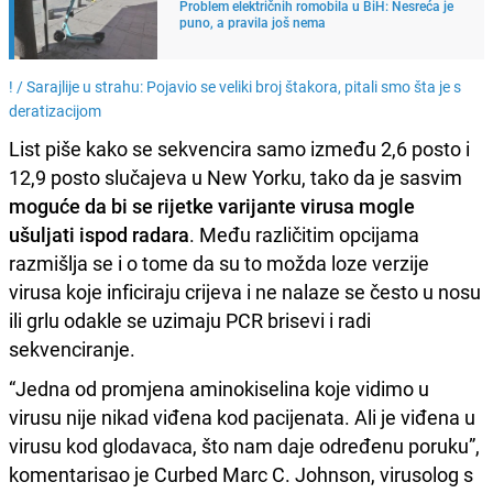
Problem električnih romobila u BiH: Nesreća je
puno, a pravila još nema
! /
Sarajlije u strahu: Pojavio se veliki broj štakora, pitali smo šta je s
deratizacijom
List piše kako se sekvencira samo između 2,6 posto i
12,9 posto slučajeva u New Yorku, tako da je sasvim
moguće da bi se rijetke varijante virusa mogle
ušuljati ispod radara
. Među različitim opcijama
razmišlja se i o tome da su to možda loze verzije
virusa koje inficiraju crijeva i ne nalaze se često u nosu
ili grlu odakle se uzimaju PCR brisevi i radi
sekvenciranje.
“Jedna od promjena aminokiselina koje vidimo u
virusu nije nikad viđena kod pacijenata. Ali je viđena u
virusu kod glodavaca, što nam daje određenu poruku”,
komentarisao je Curbed Marc C. Johnson, virusolog s