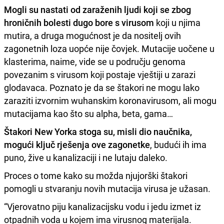
Mogli su nastati od zaraženih ljudi koji se zbog
hroničnih bolesti dugo bore s virusom
koji u njima
mutira, a druga mogućnost je da nositelj ovih
zagonetnih loza uopće nije čovjek. Mutacije uočene u
klasterima, naime, vide se u području genoma
povezanim s virusom koji postaje vještiji u zarazi
glodavaca. Poznato je da se štakori ne mogu lako
zaraziti izvornim wuhanskim koronavirusom, ali mogu
mutacijama kao što su alpha, beta, gama…
Štakori New Yorka stoga su, misli dio naučnika,
mogući ključ rješenja ove zagonetke
, budući ih ima
puno, žive u kanalizaciji i ne lutaju daleko.
Proces o tome kako su možda njujorški štakori
pomogli u stvaranju novih mutacija virusa je užasan.
“Vjerovatno piju kanalizacijsku vodu i jedu izmet iz
otpadnih voda u kojem ima virusnog materijala.