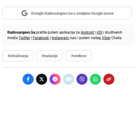
Dodajte Radiosarajevo.ba u omiljene Google izvore
Radiosarajevo.ba
pratite putem aplikacije za
Android
|
iOS
i društvenih
mreža
Twitter
|
Facebook
|
Instagram
, kao i putem našeg
Viber
Chata.
#istraživanje
#mutacije
#omikron