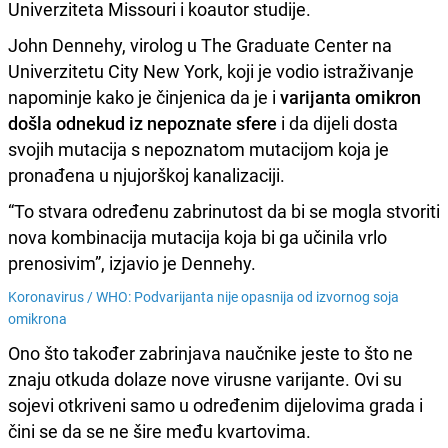
Univerziteta Missouri i koautor studije.
John Dennehy, virolog u The Graduate Center na
Univerzitetu City New York, koji je vodio istraživanje
napominje kako je činjenica da je i
varijanta omikron
došla odnekud iz nepoznate sfere
i da dijeli dosta
svojih mutacija s nepoznatom mutacijom koja je
pronađena u njujorškoj kanalizaciji.
“To stvara određenu zabrinutost da bi se mogla stvoriti
nova kombinacija mutacija koja bi ga učinila vrlo
prenosivim”, izjavio je Dennehy.
Koronavirus /
WHO: Podvarijanta nije opasnija od izvornog soja
omikrona
Ono što također zabrinjava naučnike jeste to što ne
znaju otkuda dolaze nove virusne varijante. Ovi su
sojevi otkriveni samo u određenim dijelovima grada i
čini se da se ne šire među kvartovima.