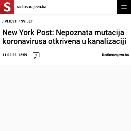
Otvor
/
VIJESTI
/
SVIJET
New York Post: Nepoznata mutacija
koronavirusa otkrivena u kanalizaciji
11.02.22. 12:59
Radiosarajevo.ba
1