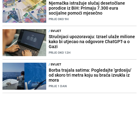
Njemačka istražuje slučaj desetočlane
porodice iz BiH: Primaju 7.300 eura
socijalne pomoći mjesečno
PRIJE OKO 9H
/
SVIJET
Stručnjaci upozoravaju: Izrael ulaže milione
kako bi utjecao na odgovore ChatGPT-a o
Gazi
PRIJE OKO 12H
/
SVIJET
Borba trajala satima: Pogledajte 'grdosiju'
od skoro tri metra koju su braća izvukla iz
mora
PRIJE 1 DAN