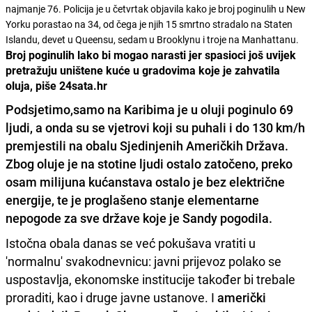
najmanje 76. Policija je u četvrtak objavila kako je broj poginulih u New
Yorku porastao na 34, od čega je njih 15 smrtno stradalo na Staten
Islandu, devet u Queensu, sedam u Brooklynu i troje na Manhattanu.
Broj poginulih lako bi mogao narasti jer spasioci još uvijek
pretražuju uništene kuće u gradovima koje je zahvatila
oluja, piše 24sata.hr
Podsjetimo,
samo na Karibima je u oluji poginulo 69
ljudi
, a onda su se vjetrovi koji su puhali i do 130 km/h
premjestili na obalu Sjedinjenih Američkih Država.
Zbog oluje je na stotine ljudi ostalo zatočeno, preko
osam milijuna kućanstava ostalo je bez električne
energije, te je proglašeno stanje elementarne
nepogode za sve države koje je Sandy pogodila.
Istočna obala danas se već pokušava vratiti u
'normalnu' svakodnevnicu: javni prijevoz polako se
uspostavlja, ekonomske institucije također bi trebale
proraditi, kao i druge javne ustanove. I
a
merički