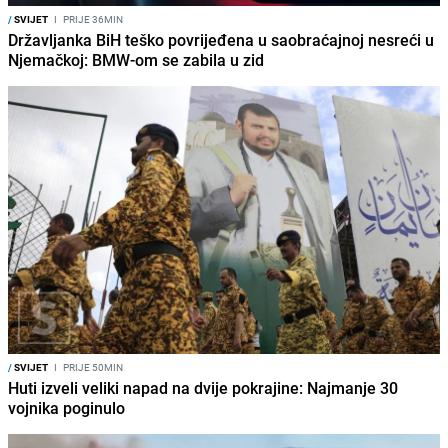
/
SVIJET
I
PRIJE 36MIN
Državljanka BiH teško povrijeđena u saobraćajnoj nesreći u
Njemačkoj: BMW-om se zabila u zid
/
SVIJET
I
PRIJE 50MIN
Huti izveli veliki napad na dvije pokrajine: Najmanje 30
vojnika poginulo