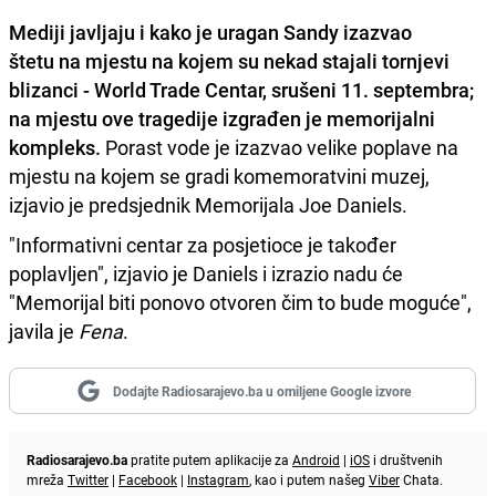
Mediji javljaju i kako je uragan Sandy
izazvao
štetu na mjestu na kojem su nekad stajali tornjevi
blizanci - World Trade Centar, srušeni 11. septembra;
na mjestu ove tragedije izgrađen je memorijalni
kompleks.
Porast vode je izazvao velike poplave na
mjestu na kojem se gradi komemoratvini muzej,
izjavio je predsjednik Memorijala Joe Daniels.
"Informativni centar za posjetioce je također
poplavljen", izjavio je Daniels i izrazio nadu će
"Memorijal biti ponovo otvoren čim to bude moguće",
javila je
Fena
.
Dodajte Radiosarajevo.ba u omiljene Google izvore
Radiosarajevo.ba
pratite putem aplikacije za
Android
|
iOS
i društvenih
mreža
Twitter
|
Facebook
|
Instagram
, kao i putem našeg
Viber
Chata.