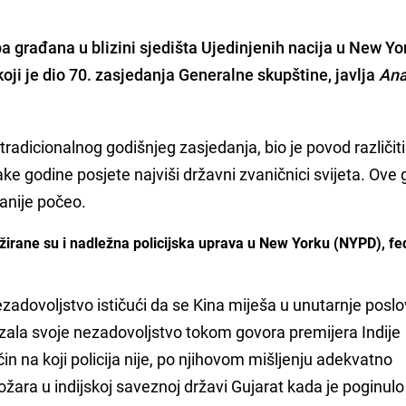
pa građana u blizini sjedišta Ujedinjenih nacija u New Y
koji je dio 70. zasjedanja Generalne skupštine, javlja
Ana
 tradicionalnog godišnjeg zasjedanja, bio je povod različit
e godine posjete najviši državni zvaničnici svijeta. Ove
anije počeo.
žirane su i nadležna policijska uprava u New Yorku (NYPD), fe
zadovoljstvo ističući da se Kina miješa u unutarnje posl
zala svoje nezadovoljstvo tokom govora premijera Indije
in na koji policija nije, po njihovom mišljenju adekvatno
žara u indijskoj saveznoj državi Gujarat kada je poginulo