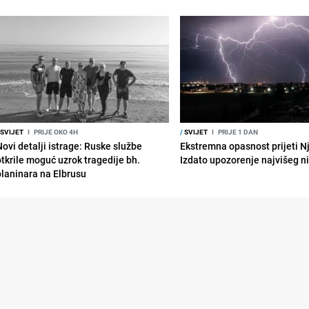
SVIJET
I
PRIJE OKO 4H
/
SVIJET
I
PRIJE 1 DAN
Novi detalji istrage: Ruske službe
Ekstremna opasnost prijeti N
otkrile moguć uzrok tragedije bh.
Izdato upozorenje najvišeg n
planinara na Elbrusu