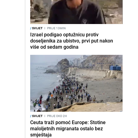
/
SVIJET
I
PRIJE 13MIN
Izrael podigao optužnicu protiv
doseljenika za ubistvo, prvi put nakon
više od sedam godina
/
SVIJET
I
PRIJE OKO 2H
Ceuta traži pomoć Europe: Stotine
maloljetnih migranata ostalo bez
smještaja