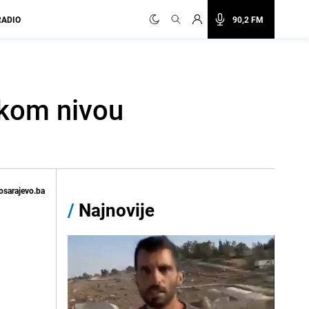
RADIO
90,2 FM
okom nivou
osarajevo.ba
/
Najnovije