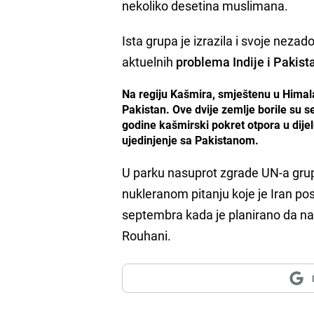
nekoliko desetina muslimana.
Ista grupa je izrazila i svoje neza
aktuelnih
problema Indije i Pakist
Na regiju Kašmira, smještenu u Himala
Pakistan. Ove dvije zemlje borile su s
godine kašmirski pokret otpora u dijelu
ujedinjenje sa Pakistanom.
U parku nasuprot zgrade UN-a gru
nukleranom pitanju koje je Iran po
septembra kada je planirano da na
Rouhani.