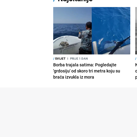
/
SVIJET
I
PRIJE 1 DAN
/
Borba trajala satima: Pogledajte
'grdosiju' od skoro tri metra koju su
braća izvukla iz mora