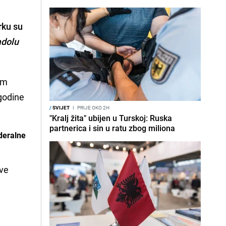
orku
su
dolu
im
 godine
/
SVIJET
I
PRIJE OKO 2H
"Kralj žita" ubijen u Turskoj: Ruska
partnerica i sin u ratu zbog miliona
deralne
ove