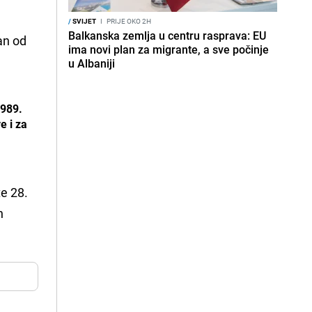
/
SVIJET
I
PRIJE OKO 2H
Balkanska zemlja u centru rasprava: EU
an od
ima novi plan za migrante, a sve počinje
u Albaniji
1989.
e i za
te 28.
n