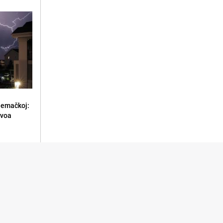
jemačkoj:
ivoa