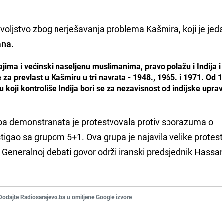
dovoljstvo zbog nerješavanja problema Kašmira, koji je jed
ana.
jima i većinski naseljenu muslimanima, pravo polažu i Indija i
e za prevlast u Kašmiru u tri navrata - 1948., 1965. i 1971. Od 
 koji kontroliše Indija bori se za nezavisnost od indijske uprav
pa demonstranata je protestvovala protiv sporazuma o
stigao sa grupom 5+1. Ova grupa je najavila velike protes
 Generalnoj debati govor održi iranski predsjednik Hassa
Dodajte Radiosarajevo.ba u omiljene Google izvore