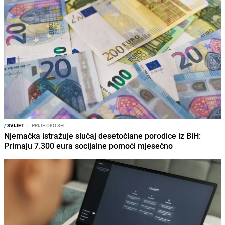
/
SVIJET
I
PRIJE OKO 8H
Njemačka istražuje slučaj desetočlane porodice iz BiH:
Primaju 7.300 eura socijalne pomoći mjesečno