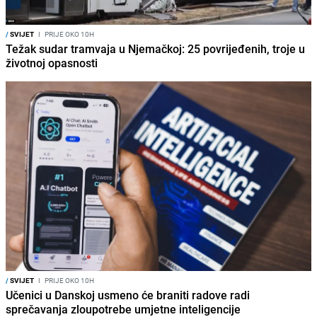
/
SVIJET
I
PRIJE OKO 10H
Težak sudar tramvaja u Njemačkoj: 25 povrijeđenih, troje u
životnoj opasnosti
/
SVIJET
I
PRIJE OKO 10H
Učenici u Danskoj usmeno će braniti radove radi
sprečavanja zloupotrebe umjetne inteligencije