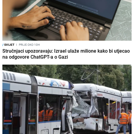
/
SVIJET
I
PRIJE OKO 10H
Stručnjaci upozoravaju: Izrael ulaže milione kako bi utjecao
na odgovore ChatGPT-a o Gazi