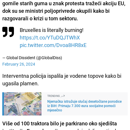
gomile starih guma u znak protesta tražeći akciju EU,
dok su se ministri poljoprivrede okupili kako bi
razgovarali o krizi u tom sektoru.
Bruxelles is literally burning!
https://t.co/YTuDQJTWhX
pic.twitter.com/Dvoa8HR8xE
— Global Dissident (@GlobalDiss)
February 26, 2024
Interventna policija ispalila je vodene topove kako bi
ugasila plamen.
TRENDING
Njemačka istražuje slučaj desetočlane porodice
iz BiH: Primaju 7.300 eura socijalne pomoći
mjesečno
Više od 100 traktora bilo je parkirano oko sjedišta