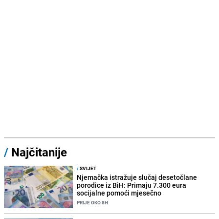
/
Najčitanije
/
SVIJET
Njemačka istražuje slučaj desetočlane
porodice iz BiH: Primaju 7.300 eura
socijalne pomoći mjesečno
PRIJE OKO 8H