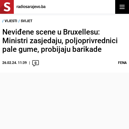
Otvor
/
VIJESTI
/
SVIJET
Neviđene scene u Bruxellesu:
Ministri zasjedaju, poljoprivrednici
pale gume, probijaju barikade
26.02.24. 11:39
FENA
0