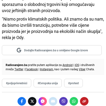
sporazuma o slobodnoj trgovini koji omogućavaju
uvoz jeftinijih stranih proizvoda.
"Nismo protiv klimatskih politika. Ali znamo da su nam,
da bismo izvršili tranziciju, potrebne više cijene
proizvoda jer je proizvodnja na ekološki način skuplja",
rekla je Ody.
Dodajte Radiosarajevo.ba u omiljene Google izvore
Radiosarajevo.ba
pratite putem aplikacije za
Android
|
iOS
i društvenih
mreža
Twitter
|
Facebook
|
Instagram
, kao i putem našeg
Viber
Chata.
#poljoprivrednici
#Evropska unija
#protest