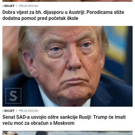
/
SVIJET
I
PRIJE OKO 8H
Dobra vijest za bh. dijasporu u Austriji: Porodicama stiže
dodatna pomoć pred početak škole
/
SVIJET
I
PRIJE OKO 8H
Senat SAD-a usvojio oštre sankcije Rusiji: Trump će imati
veću moć za obračun s Moskvom