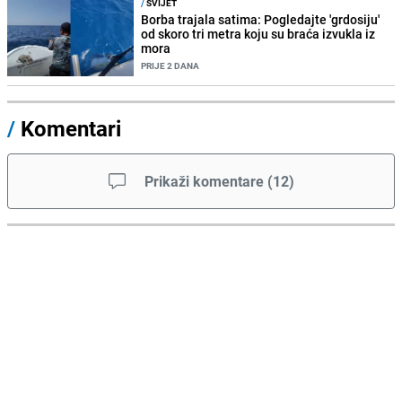
/
SVIJET
Borba trajala satima: Pogledajte 'grdosiju'
od skoro tri metra koju su braća izvukla iz
mora
PRIJE 2 DANA
/
Komentari
Prikaži komentare
(
12
)