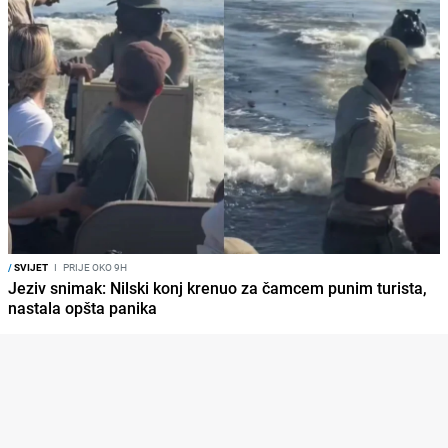
/
SVIJET
I
PRIJE OKO 9H
Jeziv snimak: Nilski konj krenuo za čamcem punim turista,
nastala opšta panika