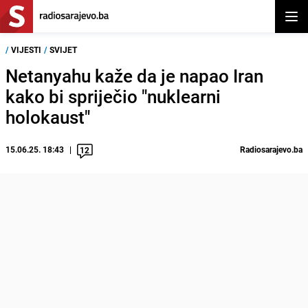
Otvor
/
VIJESTI
/
SVIJET
Netanyahu kaže da je napao Iran
kako bi spriječio "nuklearni
holokaust"
15.06.25. 18:43
Radiosarajevo.ba
12