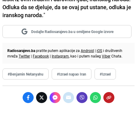
Odluka da se djeluje, da se ovaj put ustane, odluka je
iranskog naroda.
"
Dodajte Radiosarajevo.ba u omiljene Google izvore
Radiosarajevo.ba
pratite putem aplikacije za
Android
|
iOS
i društvenih
mreža
Twitter
|
Facebook
|
Instagram
, kao i putem našeg
Viber
Chata.
#Benjamin Netanyahu
#Izrael napao Iran
#Izrael