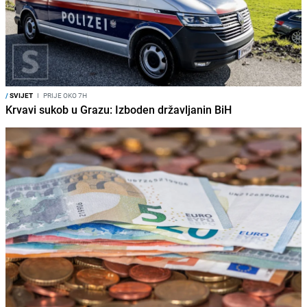
/
SVIJET
I
PRIJE OKO 7H
Krvavi sukob u Grazu: Izboden državljanin BiH