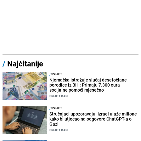
/
Najčitanije
/
SVIJET
Njemačka istražuje slučaj desetočlane
porodice iz BiH: Primaju 7.300 eura
socijalne pomoći mjesečno
PRIJE 1 DAN
/
SVIJET
Stručnjaci upozoravaju: Izrael ulaže milione
kako bi utjecao na odgovore ChatGPT-a o
Gazi
PRIJE 1 DAN