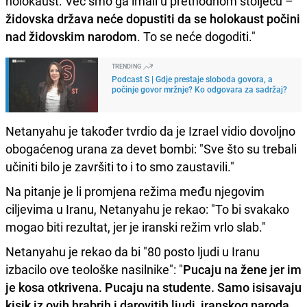
holokaust. Već smo ga imali u prethodnom stoljeću –
židovska država neće dopustiti da se holokaust počini
nad židovskim narodom
. To se neće dogoditi."
TRENDING
Podcast S | Gdje prestaje sloboda govora, a
počinje govor mržnje? Ko odgovara za sadržaj?
Netanyahu je također tvrdio da je Izrael vidio dovoljno
obogaćenog urana za devet bombi: "Sve što su trebali
učiniti bilo je završiti to i to smo zaustavili."
Na pitanje je li promjena režima među njegovim
ciljevima u Iranu, Netanyahu je rekao: "To bi svakako
mogao biti rezultat, jer je iranski režim vrlo slab."
Netanyahu je rekao da bi "80 posto ljudi u Iranu
izbacilo ove teološke nasilnike": "
Pucaju na žene jer im
je kosa otkrivena. Pucaju na studente. Samo isisavaju
kisik iz ovih hrabrih i darovitih ljudi, iranskog naroda.