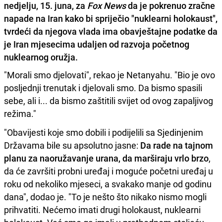
nedjelju, 15. juna, za
Fox News
da je pokrenuo zračne
napade na Iran kako bi spriječio "nuklearni holokaust",
tvrdeći da njegova vlada ima obavještajne podatke da
je Iran mjesecima udaljen od razvoja početnog
nuklearnog oružja.
"Morali smo djelovati", rekao je Netanyahu. "Bio je ovo
posljednji trenutak i djelovali smo. Da bismo spasili
sebe, ali i... da bismo zaštitili svijet od ovog zapaljivog
režima."
"Obavijesti koje smo dobili i podijelili sa Sjedinjenim
Državama bile su apsolutno jasne:
Da rade na tajnom
planu za naoružavanje urana, da marširaju vrlo brzo
,
da će završiti probni uređaj i moguće početni uređaj u
roku od nekoliko mjeseci, a svakako manje od godinu
dana", dodao je. "To je nešto što nikako nismo mogli
prihvatiti. Nećemo imati drugi holokaust, nuklearni