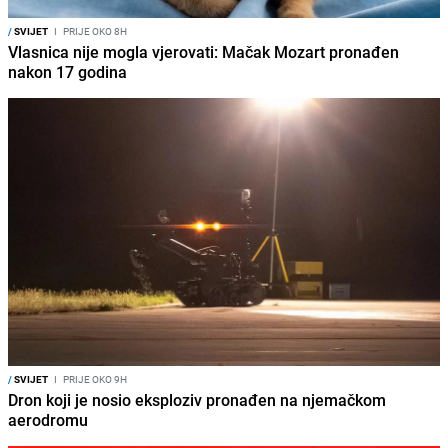
/
SVIJET
I
PRIJE OKO 8H
Vlasnica nije mogla vjerovati: Mačak Mozart pronađen
nakon 17 godina
/
SVIJET
I
PRIJE OKO 9H
Dron koji je nosio eksploziv pronađen na njemačkom
aerodromu