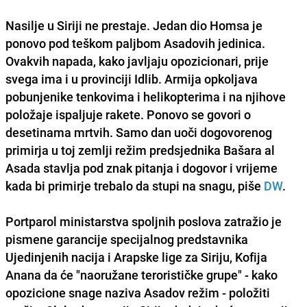
Nasilje u Siriji ne prestaje. Jedan dio Homsa je
ponovo pod teškom paljbom Asadovih jedinica.
Ovakvih napada, kako javljaju opozicionari, prije
svega ima i u provinciji Idlib. Armija opkoljava
pobunjenike tenkovima i helikopterima i na njihove
položaje ispaljuje rakete. Ponovo se govori o
desetinama mrtvih. Samo dan uoči dogovorenog
primirja u toj zemlji režim predsjednika Bašara al
Asada stavlja pod znak pitanja i dogovor i vrijeme
kada bi primirje trebalo da stupi na snagu, piše
DW
.
Portparol ministarstva spoljnih poslova zatražio je
pismene garancije specijalnog predstavnika
Ujedinjenih nacija i Arapske lige za Siriju, Kofija
Anana da će "naoružane terorističke grupe" - kako
opozicione snage naziva Asadov režim - položiti