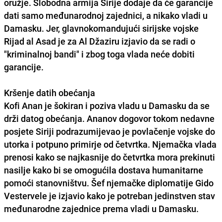
oružje. Slobodna armija Sirije dodaje da će garancije
dati samo međunarodnoj zajednici, a nikako vladi u
Damasku. Jer, glavnokomandujući sirijske vojske
Rijad al Asad je za Al Džaziru izjavio da se radi o
"kriminalnoj bandi" i zbog toga vlada neće dobiti
garancije.
Kršenje datih obećanja
Kofi Anan je šokiran i poziva vladu u Damasku da se
drži datog obećanja. Ananov dogovor tokom nedavne
posjete Siriji podrazumijevao je povlačenje vojske do
utorka i potpuno primirje od četvrtka. Njemačka vlada
prenosi kako se najkasnije do četvrtka mora prekinuti
nasilje kako bi se omogućila dostava humanitarne
pomoći stanovništvu. Šef njemačke diplomatije Gido
Vestervele je izjavio kako je potreban jedinstven stav
međunarodne zajednice prema vladi u Damasku.