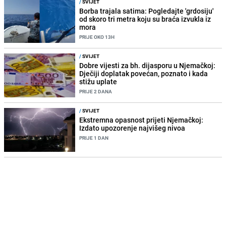
/
SVIJET
Borba trajala satima: Pogledajte 'grdosiju'
od skoro tri metra koju su braća izvukla iz
mora
PRIJE OKO 13H
/
SVIJET
Dobre vijesti za bh. dijasporu u Njemačkoj:
Dječiji doplatak povećan, poznato i kada
stižu uplate
PRIJE 2 DANA
/
SVIJET
Ekstremna opasnost prijeti Njemačkoj:
Izdato upozorenje najvišeg nivoa
PRIJE 1 DAN