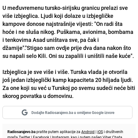
U međuvremenu tursko-sirijsku granicu prelazi sve
više izbjeglica. Ljudi koji dolaze u izbjegličke
kampove donose najstrašnije vijesti: "On radi šta
hoće i ne sluša nikog. Puškama, avionima, bombama
i tenkovima Asad uništava sve, pa čak i
džamije"."Stigao sam ovdje prije dva dana nakon što
su napali selo Kili. Oni su zapalili i uništili naše kuće".
Izbjeglica je sve više i više. Turska vlada je otvorila
još jedan izbjeglički kamp kapaciteta 20 hiljada ljudi.
Za one koji su već u Turskoj po svemu sudeći neće biti
skorog povratka u domovinu.
Dodajte Radiosarajevo.ba u omiljene Google izvore
Radiosarajevo.ba
pratite putem aplikacije za
Android
|
iOS
i društvenih
mreža
Twitter
|
Facebook
|
Instagram
, kao i putem našeg
Viber
Chata.