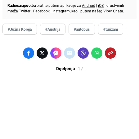
Radiosarajevo.ba
pratite putem aplikacije za
Android
|
iOS
i društvenih
mreža
Twitter
|
Facebook
|
Instagram
, kao i putem našeg
Viber
Chata.
#Južna Koreja
#Austrija
#autobus
#turizam
17
Dijeljenja