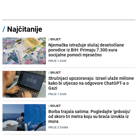
/
Najčitanije
/
SVIJET
Njemačka istražuje slučaj desetočlane
porodice iz BiH: Primaju 7.300 eura
socijalne pomoći mjesečno
PRIJE 1 DAN
/
SVIJET
Stručnjaci upozoravaju: Izrael ulaže milione
kako bi utjecao na odgovore ChatGPT-a o
Gazi
PRIJE 1 DAN
/
SVIJET
Borba trajala satima: Pogledajte 'grdosiju'
od skoro tri metra koju su braća izvukla iz
mora
PRIJE 2 DANA