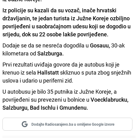
Iz policije su kazali da su vozač, inače hrvatski
državljanin, te jedan turista iz
Južne Koreje
ozbiljno
povrijeđeni u saobraćajnom udesu koji se dogodio u
srijedu, dok su 22 osobe lakše povrijeđene.
Dodaje se da se nesreća dogodila u
Gosauu,
30-ak
kilometara od
Salzburga.
Prvi rezultati uviđaja govore da je autobus koji je
krenuo iz sela
Hallstatt
skliznuo s puta zbog snježnih
uslova i udario u periferni zid.
U autobusu je bilo 35 putnika iz Južne Koreje, a
povrijeđeni su prevezeni u bolnice u
Voecklabrucku,
Salzburgu, Bad Ischlu i Gmundenu.
Dodajte Radiosarajevo.ba u omiljene Google izvore