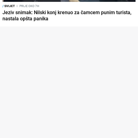
/
SVIJET
I
PRIJE OKO 7H
Jeziv snimak: Nilski konj krenuo za čamcem punim turista,
nastala opšta panika