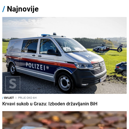
/
Najnovije
/
SVIJET
I
PRIJE OKO 6H
Krvavi sukob u Grazu: Izboden državljanin BiH