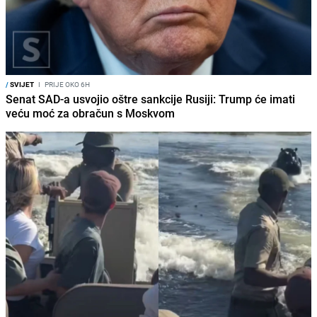
/
SVIJET
I
PRIJE OKO 6H
Senat SAD-a usvojio oštre sankcije Rusiji: Trump će imati
veću moć za obračun s Moskvom