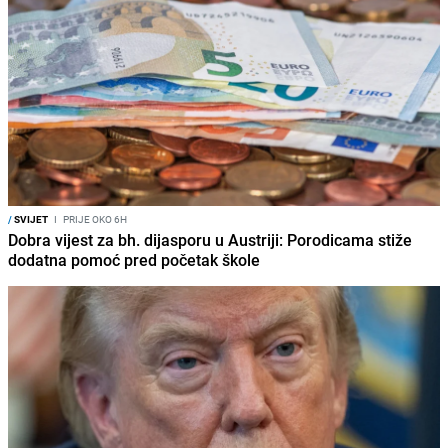
/
SVIJET
I
PRIJE OKO 6H
Dobra vijest za bh. dijasporu u Austriji: Porodicama stiže
dodatna pomoć pred početak škole