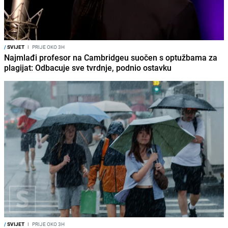
/
SVIJET
I
PRIJE OKO 3H
Najmlađi profesor na Cambridgeu suočen s optužbama za
plagijat: Odbacuje sve tvrdnje, podnio ostavku
/
SVIJET
I
PRIJE OKO 3H