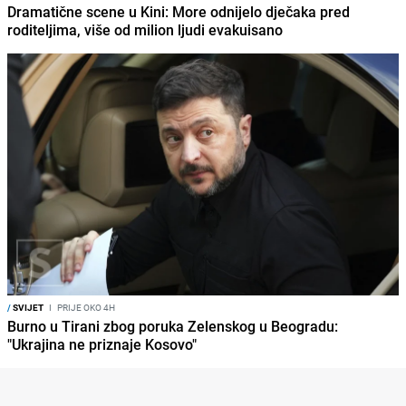
Dramatične scene u Kini: More odnijelo dječaka pred
roditeljima, više od milion ljudi evakuisano
/
SVIJET
I
PRIJE OKO 4H
Burno u Tirani zbog poruka Zelenskog u Beogradu:
"Ukrajina ne priznaje Kosovo"