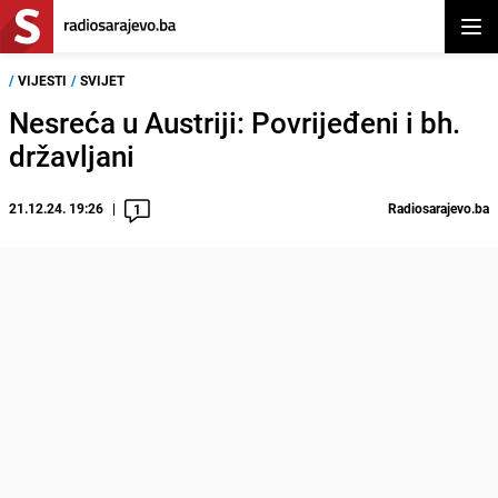
Otvor
/
VIJESTI
/
SVIJET
Nesreća u Austriji: Povrijeđeni i bh.
državljani
21.12.24. 19:26
Radiosarajevo.ba
1