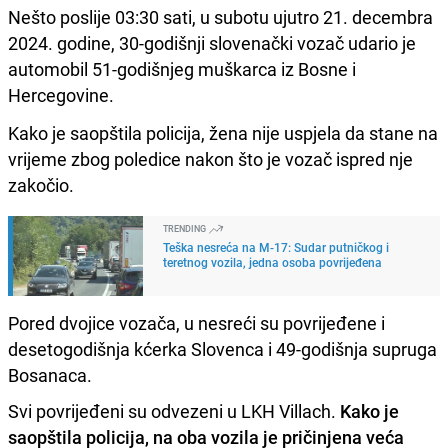
Nešto poslije 03:30 sati, u subotu ujutro 21. decembra
2024. godine, 30-godišnji slovenački vozač udario je
automobil 51-godišnjeg muškarca iz Bosne i
Hercegovine.
Kako je saopštila policija, žena nije uspjela da stane na
vrijeme zbog poledice nakon što je vozač ispred nje
zakočio.
TRENDING
Teška nesreća na M-17: Sudar putničkog i
teretnog vozila, jedna osoba povrijeđena
Pored dvojice vozača, u nesreći su povrijeđene i
desetogodišnja kćerka Slovenca i 49-godišnja supruga
Bosanaca.
Svi povrijeđeni su odvezeni u LKH Villach.
Kako je
saopštila policija, na oba vozila je pričinjena veća