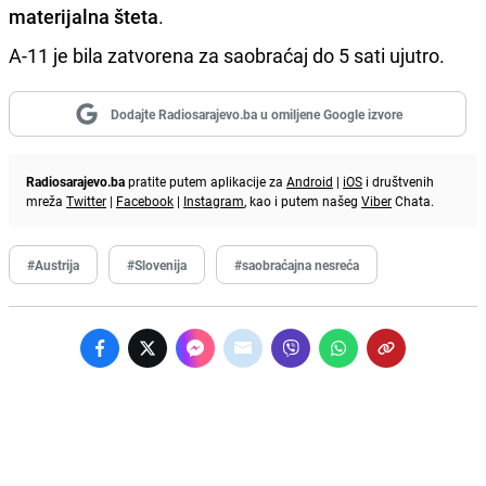
materijalna šteta
.
A-11 je bila zatvorena za saobraćaj do 5 sati ujutro.
Dodajte Radiosarajevo.ba u omiljene Google izvore
Radiosarajevo.ba
pratite putem aplikacije za
Android
|
iOS
i društvenih
mreža
Twitter
|
Facebook
|
Instagram
, kao i putem našeg
Viber
Chata.
#Austrija
#Slovenija
#saobraćajna nesreća