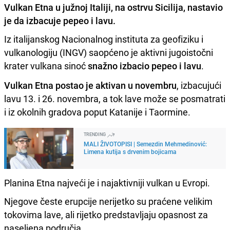
Vulkan Etna u južnoj Italiji, na ostrvu Sicilija, nastavio
je da izbacuje pepeo i lavu.
Iz italijanskog Nacionalnog instituta za geofiziku i
vulkanologiju (INGV) saopćeno je aktivni jugoistočni
krater vulkana sinoć
snažno izbacio pepeo i lavu
.
Vulkan Etna postao je aktivan u novembru
, izbacujući
lavu 13. i 26. novembra, a tok lave može se posmatrati
i iz okolnih gradova poput Katanije i Taormine.
TRENDING
MALI ŽIVOTOPISI | Semezdin Mehmedinović:
Limena kutija s drvenim bojicama
Planina Etna najveći je i najaktivniji vulkan u Evropi.
Njegove česte erupcije nerijetko su praćene velikim
tokovima lave, ali rijetko predstavljaju opasnost za
naseljena područja.