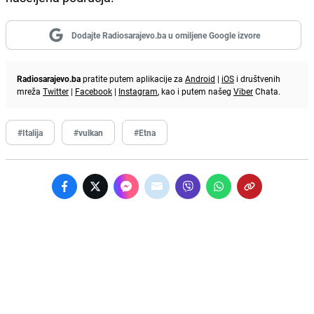
Dodajte Radiosarajevo.ba u omiljene Google izvore
Radiosarajevo.ba
pratite putem aplikacije za
Android
|
iOS
i društvenih
mreža
Twitter
|
Facebook
|
Instagram
, kao i putem našeg
Viber
Chata.
#Italija
#vulkan
#Etna