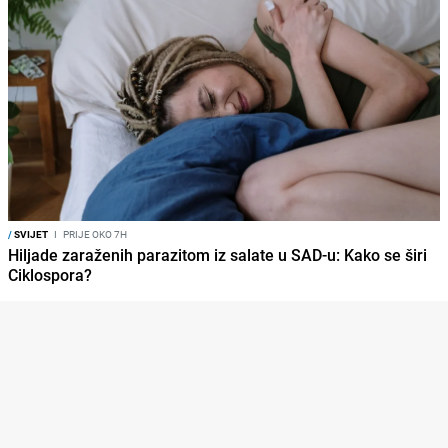
/
SVIJET
I
PRIJE OKO 7H
Hiljade zaraženih parazitom iz salate u SAD-u: Kako se širi
Ciklospora?