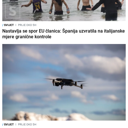
/
SVIJET
I
PRIJE OKO 5H
Nastavlja se spor EU članica: Španija uzvratila na italijanske
mjere granične kontrole
/
SVIJET
I
PRIJE OKO 5H