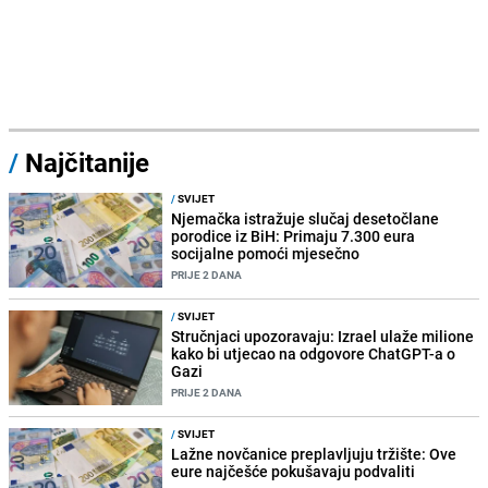
/
Najčitanije
/
SVIJET
Njemačka istražuje slučaj desetočlane
porodice iz BiH: Primaju 7.300 eura
socijalne pomoći mjesečno
PRIJE 2 DANA
/
SVIJET
Stručnjaci upozoravaju: Izrael ulaže milione
kako bi utjecao na odgovore ChatGPT-a o
Gazi
PRIJE 2 DANA
/
SVIJET
Lažne novčanice preplavljuju tržište: Ove
eure najčešće pokušavaju podvaliti