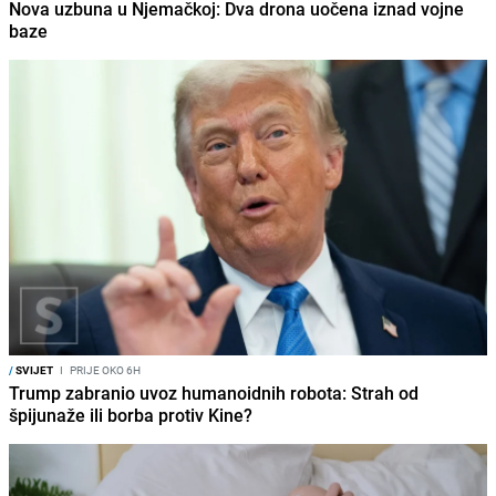
Nova uzbuna u Njemačkoj: Dva drona uočena iznad vojne
baze
/
SVIJET
I
PRIJE OKO 6H
Trump zabranio uvoz humanoidnih robota: Strah od
špijunaže ili borba protiv Kine?