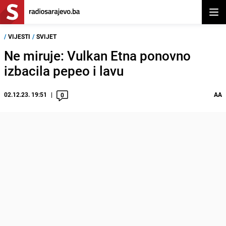
Otvor
/
VIJESTI
/
SVIJET
Ne miruje: Vulkan Etna ponovno
izbacila pepeo i lavu
02.12.23. 19:51
AA
0