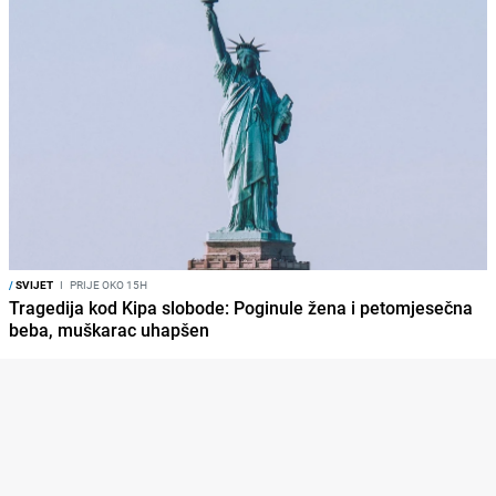
/
SVIJET
I
PRIJE OKO 15H
Tragedija kod Kipa slobode: Poginule žena i petomjesečna
beba, muškarac uhapšen