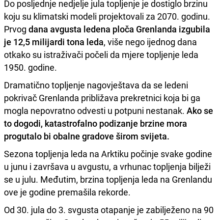
Do posljednje nedjelje jula topljenje je dostiglo brzinu
koju su klimatski modeli projektovali za 2070. godinu.
Prvog
dana avgusta ledena ploča Grenlanda izgubila
je 12,5 milijardi tona leda
, više nego ijednog dana
otkako su istraživači počeli da mjere topljenje leda
1950. godine.
Dramatično topljenje nagovještava da se ledeni
pokrivač Grenlanda približava prekretnici koja bi ga
mogla nepovratno odvesti u potpuni nestanak.
Ako se
to dogodi, katastrofalno podizanje brzine mora
progutalo bi obalne gradove širom svijeta.
Sezona topljenja leda na Arktiku počinje svake godine
u junu i završava u avgustu, a vrhunac topljenja bilježi
se u julu. Međutim, brzina topljenja leda na Grenlandu
ove je godine premašila rekorde.
Od 30. jula do 3. svgusta otapanje je zabilježeno na 90