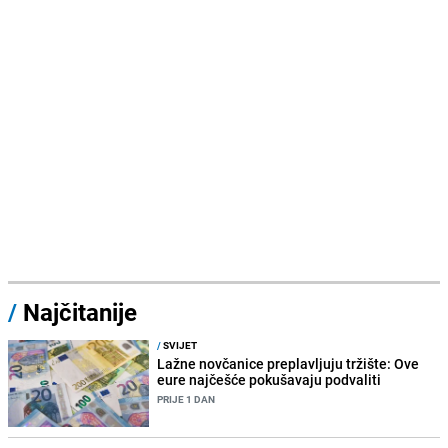
/
Najčitanije
/
SVIJET
Lažne novčanice preplavljuju tržište: Ove
eure najčešće pokušavaju podvaliti
PRIJE 1 DAN