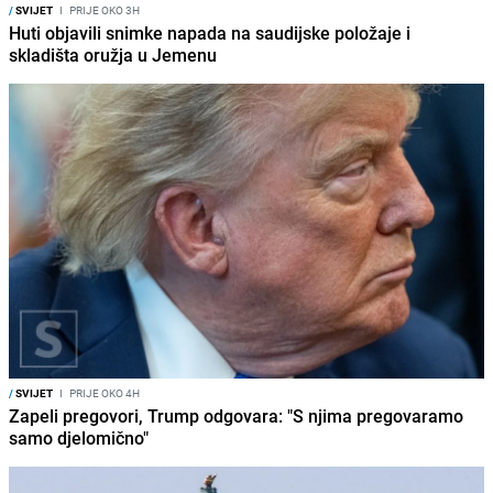
/
SVIJET
I
PRIJE OKO 3H
Huti objavili snimke napada na saudijske položaje i
skladišta oružja u Jemenu
/
SVIJET
I
PRIJE OKO 4H
Zapeli pregovori, Trump odgovara: "S njima pregovaramo
samo djelomično"