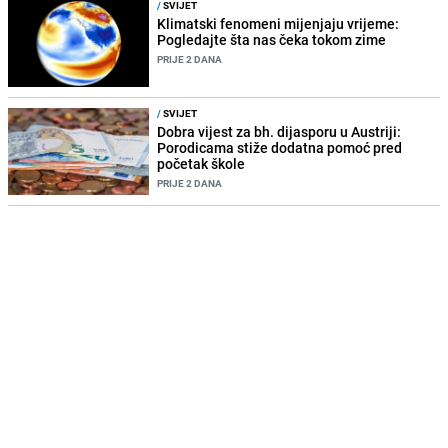
/
SVIJET
Klimatski fenomeni mijenjaju vrijeme:
Pogledajte šta nas čeka tokom zime
PRIJE 2 DANA
/
SVIJET
Dobra vijest za bh. dijasporu u Austriji:
Porodicama stiže dodatna pomoć pred
početak škole
PRIJE 2 DANA