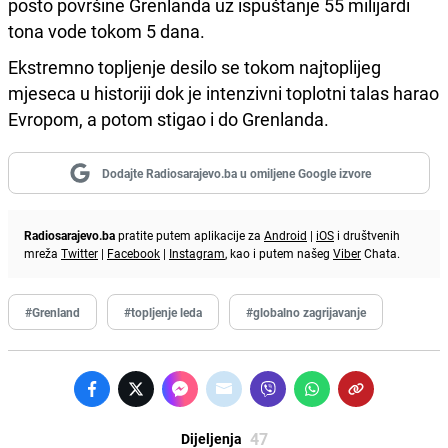
posto površine Grenlanda uz ispuštanje 55 milijardi
tona vode tokom 5 dana.
Ekstremno topljenje desilo se tokom najtoplijeg
mjeseca u historiji dok je intenzivni toplotni talas harao
Evropom, a potom stigao i do Grenlanda.
Dodajte Radiosarajevo.ba u omiljene Google izvore
Radiosarajevo.ba
pratite putem aplikacije za
Android
|
iOS
i društvenih
mreža
Twitter
|
Facebook
|
Instagram
, kao i putem našeg
Viber
Chata.
#Grenland
#topljenje leda
#globalno zagrijavanje
47
Dijeljenja