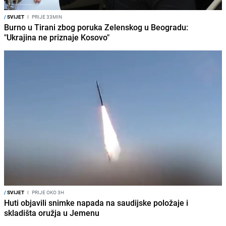
/
SVIJET
I
PRIJE 33MIN
Burno u Tirani zbog poruka Zelenskog u Beogradu:
"Ukrajina ne priznaje Kosovo"
/
SVIJET
I
PRIJE OKO 3H
Huti objavili snimke napada na saudijske položaje i
skladišta oružja u Jemenu