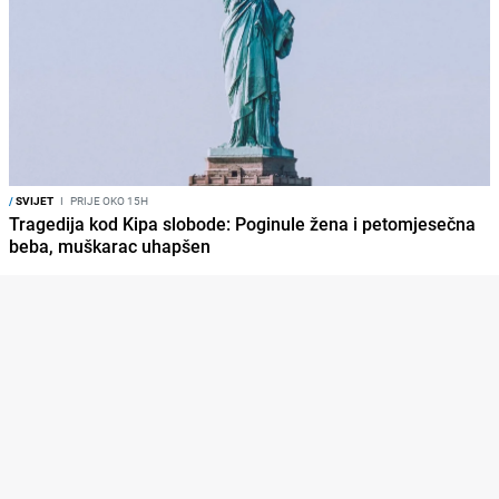
/
SVIJET
I
PRIJE OKO 15H
Tragedija kod Kipa slobode: Poginule žena i petomjesečna
beba, muškarac uhapšen