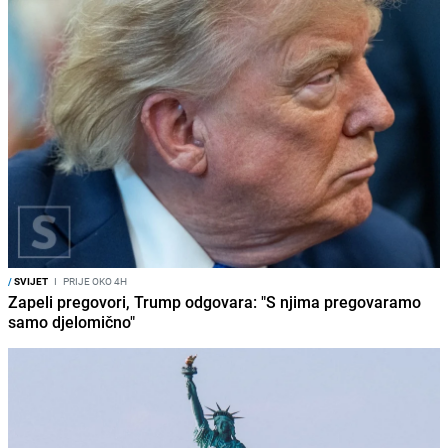
/
SVIJET
I
PRIJE OKO 4H
Zapeli pregovori, Trump odgovara: "S njima pregovaramo
samo djelomično"