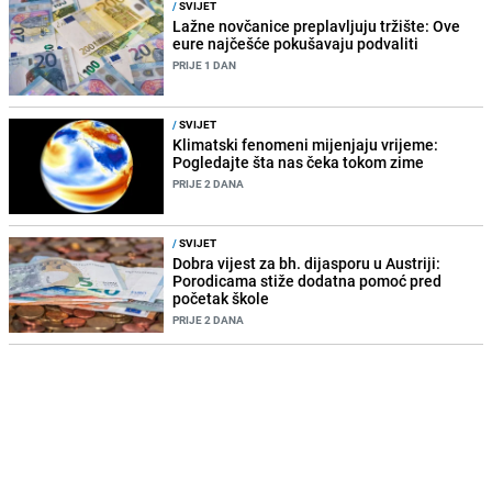
/
SVIJET
Lažne novčanice preplavljuju tržište: Ove
eure najčešće pokušavaju podvaliti
PRIJE 1 DAN
/
SVIJET
Klimatski fenomeni mijenjaju vrijeme:
Pogledajte šta nas čeka tokom zime
PRIJE 2 DANA
/
SVIJET
Dobra vijest za bh. dijasporu u Austriji:
Porodicama stiže dodatna pomoć pred
početak škole
PRIJE 2 DANA