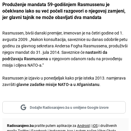
Produženje mandata 59-godišnjem Rasmussenu je
očekivano iako su već počeli razgovori o njegovoj zamjeni,
jer glavni tajnik ne može obavljati dva mandata
Rasmussen, bivši danski premijer, imenovan je na četiri godine od 1.
avgusta 2009. „Nakon konsultacija, saveznice su danas odobrile petu
godinu za glavnog sekretara Andersa Fogha Rasmussena, produživši
njegov mandat do 31. jula 2014. Saveznice će
nastaviti da
podržavaju Rasmussena
u njegovom odanom radu na provođenju
misija i ciljeva NATO-a."
Rasmussen je izjavio u ponedjeljak kako prije isteka 2013. namjerava
završiti
glavne zadatke misije NATO-a u Afganistanu
.
Dodajte Radiosarajevo.ba u omiljene Google izvore
Radiosarajevo.ba
pratite putem aplikacije za
Android
|
iOS
i društvenih
mreža
Twitter
|
Facebook
|
Instagram
, kao i putem našeg
Viber
Chata.