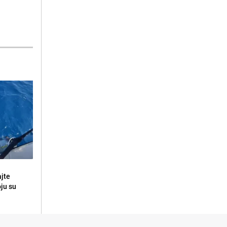
ajte
oju su