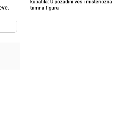
kupatila: U pozadini veš i misteriozna
eve.
tamna figura