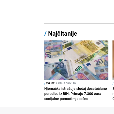
/
Najčitanije
/
SVIJET
I
PRIJE OKO 17H
/
Njemačka istražuje slučaj desetočlane
porodice iz BiH: Primaju 7.300 eura
socijalne pomoći mjesečno