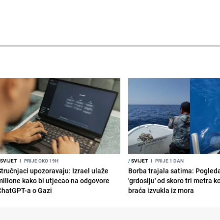
SVIJET
I
PRIJE OKO 19H
/
SVIJET
I
PRIJE 1 DAN
Stručnjaci upozoravaju: Izrael ulaže
Borba trajala satima: Pogled
milione kako bi utjecao na odgovore
'grdosiju' od skoro tri metra k
ChatGPT-a o Gazi
braća izvukla iz mora