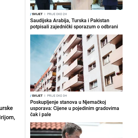
/
SVIJET
I
PRIJE OKO 2H
Saudijska Arabija, Turska i Pakistan
potpisali zajednički sporazum o odbrani
/
SVIJET
I
PRIJE OKO 3H
Poskupljenje stanova u Njemačkoj
urske
usporava: Cijene u pojedinim gradovima
čak i pale
irijom
,