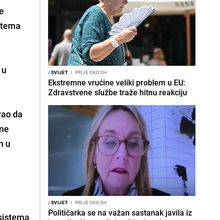
ce
istema
 u
/
SVIJET
I
PRIJE OKO 3H
Ekstremne vrućine veliki problem u EU:
Zdravstvene službe traže hitnu reakciju
vao da
ene
n u
/
SVIJET
I
PRIJE OKO 3H
Političarka se na važan sastanak javila iz
 sistema