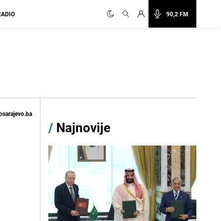
RADIO
90,2 FM
osarajevo.ba
/
Najnovije