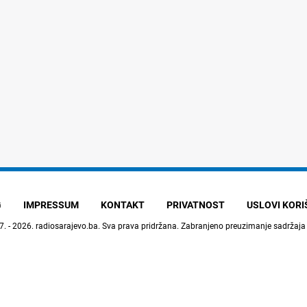
G
IMPRESSUM
KONTAKT
PRIVATNOST
USLOVI KOR
7. - 2026.
radiosarajevo.ba
. Sva prava pridržana. Zabranjeno preuzimanje sadržaja