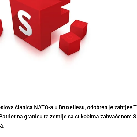
oslova članica
NATO
-a u
Bruxellesu
, odobren je zahtjev
T
Patriot
na granicu te zemlje sa sukobima zahvaćenom
S
a.