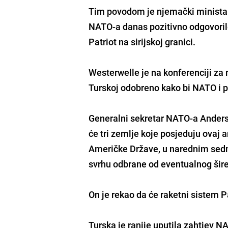
Tim povodom je njemački minista
NATO-a danas pozitivno odgovoril
Patriot na sirijskoj granici.
Westerwelle je na konferenciji za
Turskoj odobreno kako bi NATO i par
Generalni sekretar NATO-a
Ander
će tri zemlje koje posjeduju ovaj a
Američke Države
, u narednim sedm
svrhu odbrane od eventualnog širenj
On je rekao da će raketni sistem P
Turska je ranije uputila zahtjev N