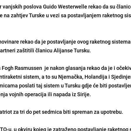
r vanjskih poslova
Guido Westerwelle
rekao da su člani
e na zahtjev Turske u vezi sa postavljanjem raketnog s
 novinare rekao da je postavljanje ovog raketnog sistema
tneri zaštitili članicu Alijanse Tursku.
s Fogh Rasmussen
je nakon glasanja rekao da je i očeki
ntiraketni sistem, a to su
Njemačka, Holandija i Sjedinj
icama poslati taj sistem u Tursku gdje će biti postavlje
a vojnih operacija ili napada iz Sirije.
atriot za tri do pet sedmica biti spreman za upotrebu.
ATO-u, u okviru kojeg je zatraženo postavljanje raketnog