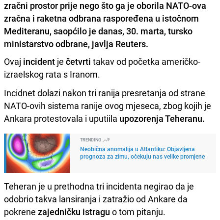
zračni prostor prije nego što ga je oborila NATO-ova
zračna i raketna odbrana raspoređena u istočnom
Mediteranu, saopćilo je danas, 30. marta, tursko
ministarstvo odbrane, javlja Reuters.
Ovaj
incident
je
četvrti
takav od početka američko-
izraelskog rata s Iranom.
Incidnet dolazi nakon tri ranija presretanja od strane
NATO-ovih sistema ranije ovog mjeseca, zbog kojih je
Ankara protestovala i uputiila
upozorenja Teheranu.
TRENDING
Neobična anomalija u Atlantiku: Objavljena
prognoza za zimu, očekuju nas velike promjene
Teheran je u prethodna tri incidenta negirao da je
odobrio takva lansiranja i zatražio od Ankare da
pokrene
zajedničku istragu
o tom pitanju.