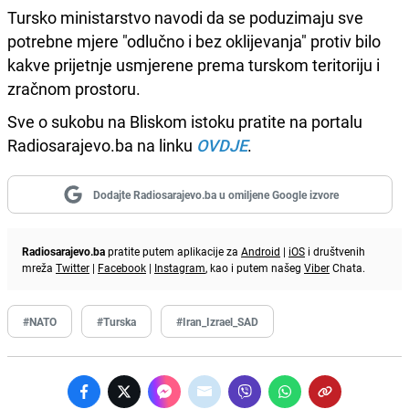
Tursko ministarstvo navodi da se poduzimaju sve
potrebne mjere "odlučno i bez oklijevanja" protiv bilo
kakve prijetnje usmjerene prema turskom teritoriju i
zračnom prostoru.
Sve o sukobu na Bliskom istoku pratite na portalu
Radiosarajevo.ba na linku
OVDJE
.
Dodajte Radiosarajevo.ba u omiljene Google izvore
Radiosarajevo.ba
pratite putem aplikacije za
Android
|
iOS
i društvenih
mreža
Twitter
|
Facebook
|
Instagram
, kao i putem našeg
Viber
Chata.
#NATO
#Turska
#Iran_Izrael_SAD