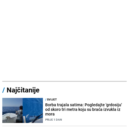
/
Najčitanije
/
SVIJET
Borba trajala satima: Pogledajte 'grdosiju'
od skoro tri metra koju su braća izvukla iz
mora
PRIJE 1 DAN