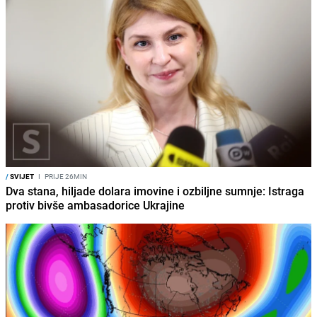
/
SVIJET
I
PRIJE 26MIN
Dva stana, hiljade dolara imovine i ozbiljne sumnje: Istraga
protiv bivše ambasadorice Ukrajine