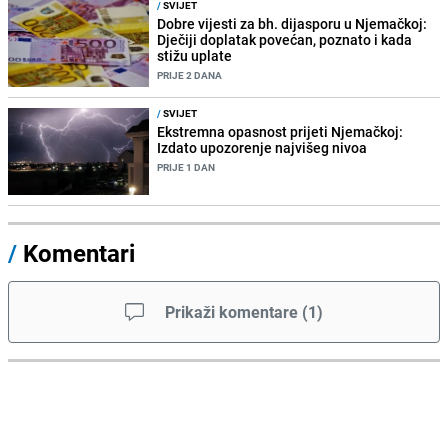
/
SVIJET
Dobre vijesti za bh. dijasporu u Njemačkoj:
Dječiji doplatak povećan, poznato i kada
stižu uplate
PRIJE 2 DANA
/
SVIJET
Ekstremna opasnost prijeti Njemačkoj:
Izdato upozorenje najvišeg nivoa
PRIJE 1 DAN
/
Komentari
Prikaži komentare
(
1
)