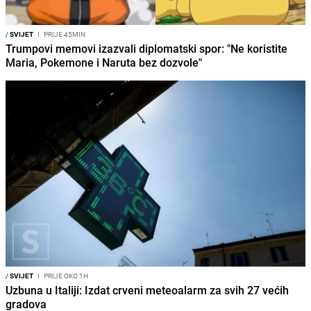
/
SVIJET
I
PRIJE 45MIN
Trumpovi memovi izazvali diplomatski spor: "Ne koristite
Maria, Pokemone i Naruta bez dozvole"
/
SVIJET
I
PRIJE OKO 1H
Uzbuna u Italiji: Izdat crveni meteoalarm za svih 27 većih
gradova