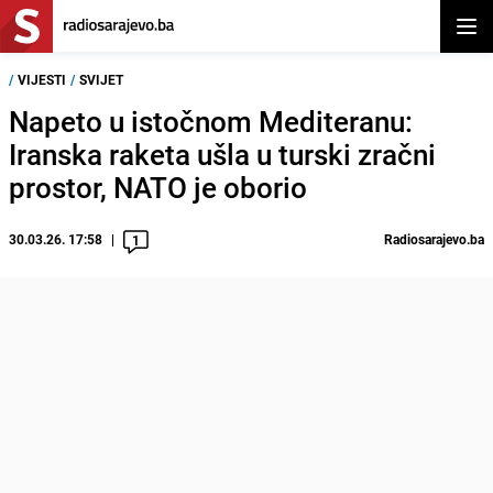
Otvor
/
VIJESTI
/
SVIJET
Napeto u istočnom Mediteranu:
Iranska raketa ušla u turski zračni
prostor, NATO je oborio
30.03.26. 17:58
Radiosarajevo.ba
1