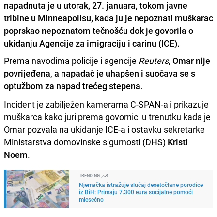
napadnuta je u utorak, 27. januara, tokom javne
tribine u Minneapolisu, kada ju je nepoznati muškarac
poprskao nepoznatom tečnošću dok je govorila o
ukidanju Agencije za imigraciju i carinu (ICE).
Prema navodima policije i agencije
Reuters
,
Omar nije
povrijeđena
,
a napadač je uhapšen i suočava se s
optužbom za napad trećeg stepena
.
Incident je zabilježen kamerama C-SPAN-a i prikazuje
muškarca kako juri prema govornici u trenutku kada je
Omar pozvala na ukidanje ICE-a i ostavku sekretarke
Ministarstva domovinske sigurnosti (DHS)
Kristi
Noem
.
TRENDING
Njemačka istražuje slučaj desetočlane porodice
iz BiH: Primaju 7.300 eura socijalne pomoći
mjesečno