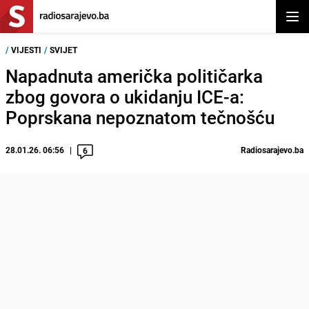
Otvor
/
VIJESTI
/
SVIJET
Napadnuta američka političarka
zbog govora o ukidanju ICE-a:
Poprskana nepoznatom tečnošću
28.01.26. 06:56
Radiosarajevo.ba
6