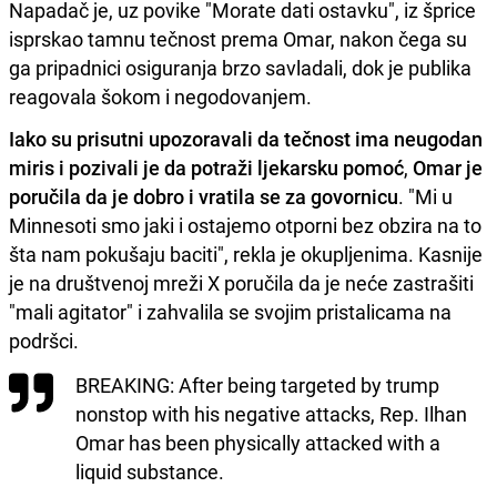
Napadač je, uz povike "Morate dati ostavku", iz šprice
isprskao tamnu tečnost prema Omar, nakon čega su
ga pripadnici osiguranja brzo savladali, dok je publika
reagovala šokom i negodovanjem.
Iako su prisutni upozoravali da tečnost ima neugodan
miris i pozivali je da potraži ljekarsku pomoć
,
Omar je
poručila da je dobro i vratila se za govornicu
. "Mi u
Minnesoti smo jaki i ostajemo otporni bez obzira na to
šta nam pokušaju baciti", rekla je okupljenima. Kasnije
je na društvenoj mreži X poručila da je neće zastrašiti
"mali agitator" i zahvalila se svojim pristalicama na
podršci.
BREAKING: After being targeted by trump
nonstop with his negative attacks, Rep. Ilhan
Omar has been physically attacked with a
liquid substance.