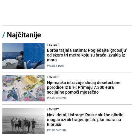
/
Najčitanije
/
SVIJET
Borba trajala satima: Pogledajte 'grdosiju'
od skoro tri metra koju su braća izvukla iz
mora
PRIJE 1 DAN
/
SVIJET
Njemačka istražuje slučaj desetočlane
porodice iz BiH: Primaju 7.300 eura
socijalne pomoći mjesečno
PRIJE OKO 2H
/
SVIJET
Novi detalji istrage: Ruske službe otkrile
moguć uzrok tragedije bh. planinara na
Elbrusu
PRIJE OKO 9H