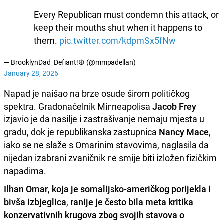
Every Republican must condemn this attack, or
keep their mouths shut when it happens to
them.
pic.twitter.com/kdpmSx5fNw
— BrooklynDad_Defiant!☮️ (@mmpadellan)
January 28, 2026
Napad je naišao na brze osude širom političkog
spektra. Gradonačelnik Minneapolisa
Jacob Frey
izjavio je da nasilje i zastrašivanje nemaju mjesta u
gradu, dok je republikanska zastupnica
Nancy Mace
,
iako se ne slaže s Omarinim stavovima, naglasila da
nijedan izabrani zvaničnik ne smije biti izložen fizičkim
napadima.
Ilhan Omar
,
koja je somalijsko-američkog porijekla i
bivša izbjeglica
,
ranije je često bila meta kritika
konzervativnih krugova zbog svojih stavova o