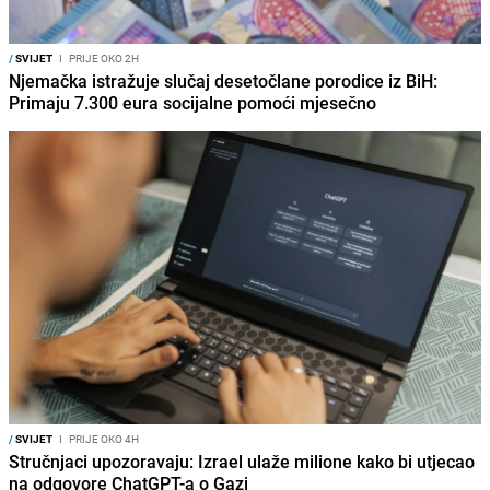
/
SVIJET
I
PRIJE OKO 2H
Njemačka istražuje slučaj desetočlane porodice iz BiH:
Primaju 7.300 eura socijalne pomoći mjesečno
/
SVIJET
I
PRIJE OKO 4H
Stručnjaci upozoravaju: Izrael ulaže milione kako bi utjecao
na odgovore ChatGPT-a o Gazi