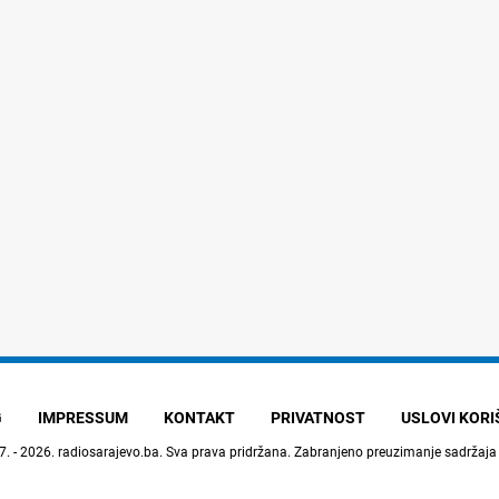
G
IMPRESSUM
KONTAKT
PRIVATNOST
USLOVI KOR
7. - 2026.
radiosarajevo.ba
. Sva prava pridržana. Zabranjeno preuzimanje sadržaja