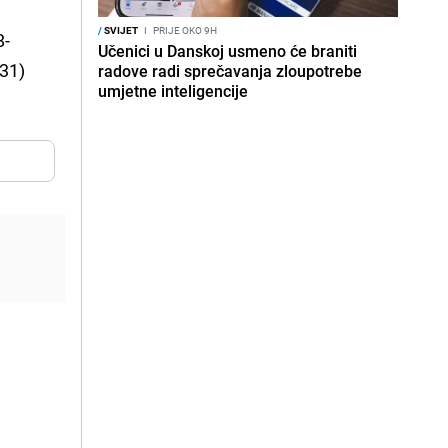
/
SVIJET
I
PRIJE OKO 9H
8-
Učenici u Danskoj usmeno će braniti
31)
radove radi sprečavanja zloupotrebe
umjetne inteligencije