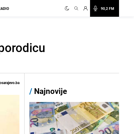
RADIO
90,2 FM
 porodicu
osarajevo.ba
/
Najnovije