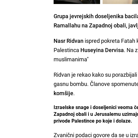
Grupa jevrejskih doseljenika bacil
Ramallahu na Zapadnoj obali, jav
Nasr Ridvan
ispred pokreta Fatah k
Palestinca
Huseyina Dervisa
. Na 
muslimanima"
Ridvan je rekao kako su porazbijali 
gasnu bombu. Članove spomenute po
komšije
.
Izraelske snage i doseljenici veoma č
Zapadnoj obali i u Jerusalemu uzimaj
privode Palestince po koje i dolaze.
Zvanični podaci govore da se u izr