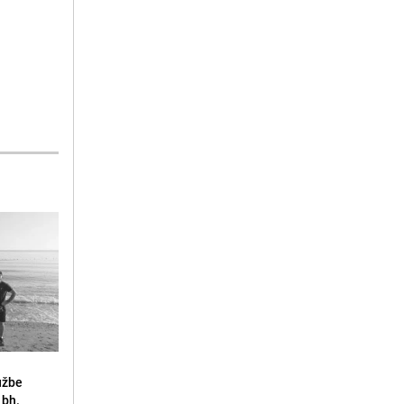
lužbe
 bh.