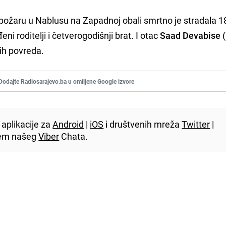
ožaru u Nablusu na Zapadnoj obali smrtno je stradala 1
i roditelji i četverogodišnji brat. I otac
Saad Devabise
(
nih povreda.
Dodajte Radiosarajevo.ba u omiljene Google izvore
aplikacije za
Android
|
iOS
i društvenih mreža
Twitter
|
utem našeg
Viber
Chata.