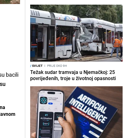
/
SVIJET
I
PRIJE OKO 9H
Težak sudar tramvaja u Njemačkoj: 25
su bacili
povrijeđenih, troje u životnoj opasnosti
 su
 na
glavnom