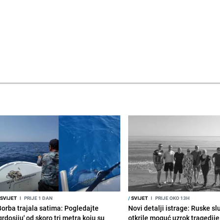
SVIJET
I
PRIJE 1 DAN
/
SVIJET
I
PRIJE OKO 13H
Borba trajala satima: Pogledajte
Novi detalji istrage: Ruske s
grdosiju' od skoro tri metra koju su
otkrile moguć uzrok tragedije