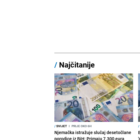
/
Najčitanije
/
SVIJET
I
PRIJE OKO 6H
/
Njemačka istražuje slučaj desetočlane
porodice iz BiH: Primaju 7.300 eura
'