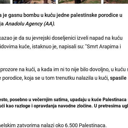
a je
gasnu bombu u kuću jedne palestinske porodice
u
lja
Anadolu Agency (AA)
.
azao je da su jevrejski doseljenici izveli napad na kuću
zidovima kuće, istaknuo je, napisali su: "Smrt Arapima i
prozore na kući, a kada im ni to nije bilo dovoljno, u kuću 
rodice, koja se u tom trenutku nalazila u kući,
spasile
esto, posebno u večernjim satima, upadaju u kuće Palestinaca
ući kao razloge i opravdanja navodne zločine. U pretresima u
aelskim zatvorima nalazi oko 6.500 Palestinaca.