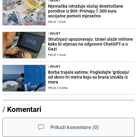
/
SVIJET
Njemačka istražuje slučaj desetočlane
porodice iz BiH: Primaju 7.300 eura
socijalne pomoći mjesečno
PRIJE 1 DAN
/
SVIJET
Stručnjaci upozoravaju: Izrael ulaže milione
kako bi utjecao na odgovore ChatGPT-a o
Gazi
PRIJE 1 DAN
/
SVIJET
Borba trajala satima: Pogledajte 'grdosiju'
od skoro tri metra koju su braća izvukla iz
mora
PRIJE 2 DANA
/
Komentari
Prikaži komentare
(
0
)