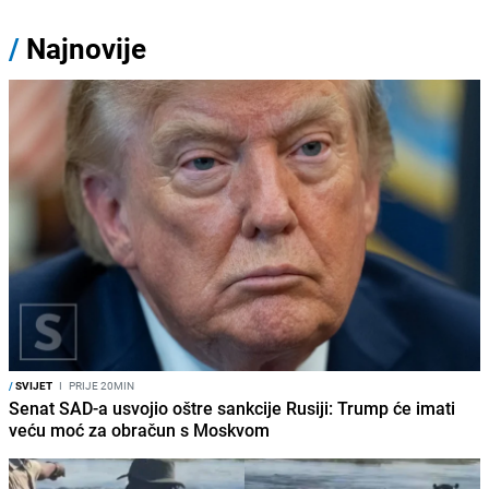
/
Najnovije
/
SVIJET
I
PRIJE 20MIN
Senat SAD-a usvojio oštre sankcije Rusiji: Trump će imati
veću moć za obračun s Moskvom