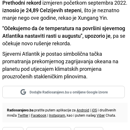
Prethodni rekord
izmjeren početkom septembra 2022.
iznosio je 24,89 Celzijevih stepeni
, što je neznatno
manje nego ove godine, rekao je Xungang Yin.
"Očekujemo da će temperatura na površini sjevernog
Atlantika nastaviti rasti u augustu", upozorio je
, pa se
očekuje novo rušenje rekorda.
Sjeverni Atlantik je postao simbolična tačka
promatranja prekomjernog zagrijavanja okeana na
planetu pod utjecajem klimatskih promjena
prouzročenih stakleničkim plinovima.
Dodajte Radiosarajevo.ba u omiljene Google izvore
Radiosarajevo.ba
pratite putem aplikacije za
Android
|
iOS
i društvenih
mreža
Twitter
|
Facebook
|
Instagram
, kao i putem našeg
Viber
Chata.