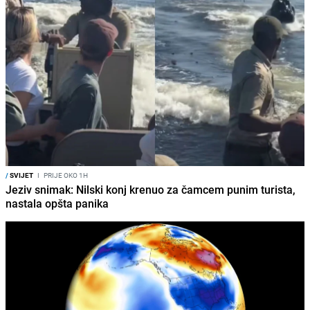
/
SVIJET
I
PRIJE OKO 1H
Jeziv snimak: Nilski konj krenuo za čamcem punim turista,
nastala opšta panika