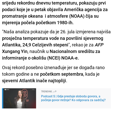
srijedu rekordnu dnevnu temperaturu, pokazuju prvi
podaci koje je u petak objavila Američka agencija za
promatranje okeana i atmosfere (NOAA) čija su
mjerenja počela početkom 1980-ih.
"Naša analiza pokazuje da je 26. jula izmjerena najviša
prosječna temperatura vode na površini sjevernog
Atlantika, 24,9 Celzijevih stepeni
", rekao je za
AFP
Xungang Yin
, naučnik u
Nacionalnom središtu za
informiranje o okolišu (NCEI) NOAA-e.
Ovaj rekord posebno iznenađuje jer se događa rano
tokom godine a ne
početkom septembra
, kada je
sjeverni Atlantik inače najtopliji
.
TRENDING
Podcast S | Gdje prestaje sloboda govora, a
počinje govor mržnje? Ko odgovara za sadržaj?