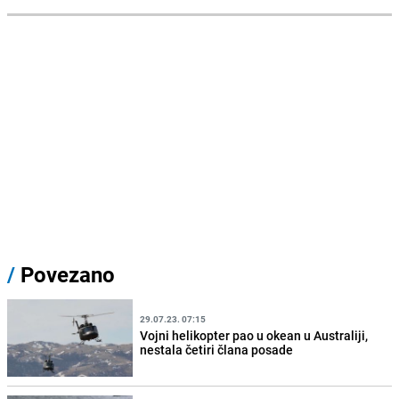
/
Povezano
29.07.23. 07:15
Vojni helikopter pao u okean u Australiji,
nestala četiri člana posade