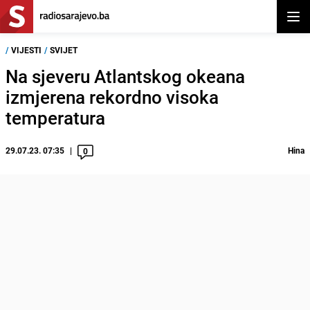
Otvor
/
VIJESTI
/
SVIJET
Na sjeveru Atlantskog okeana
izmjerena rekordno visoka
temperatura
29.07.23. 07:35
Hina
0