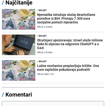
/
Najčitanije
/
SVIJET
Njemačka istražuje slučaj desetočlane
porodice iz BiH: Primaju 7.300 eura
socijalne pomoći mjesečno
PRIJE 2 DANA
/
SVIJET
Stručnjaci upozoravaju: Izrael ulaže milione
kako bi utjecao na odgovore ChatGPT-a o
Gazi
PRIJE 2 DANA
/
SVIJET
Lažne novčanice preplavljuju tržište: Ove
eure najčešće pokušavaju podvaliti
PRIJE OKO 17H
/
Komentari