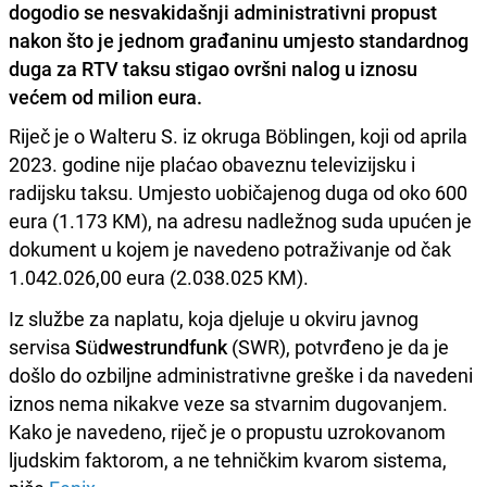
dogodio se nesvakidašnji administrativni propust
nakon što je jednom građaninu umjesto standardnog
duga za RTV taksu stigao ovršni nalog u iznosu
većem od milion eura.
Riječ je o Walteru S. iz okruga Böblingen, koji od aprila
2023. godine nije plaćao obaveznu televizijsku i
radijsku taksu. Umjesto uobičajenog duga od oko 600
eura (1.173 KM), na adresu nadležnog suda upućen je
dokument u kojem je navedeno potraživanje od čak
1.042.026,00 eura (2.038.025 KM).
Iz službe za naplatu, koja djeluje u okviru javnog
servisa
Südwestrundfunk
(SWR), potvrđeno je da je
došlo do ozbiljne administrativne greške i da navedeni
iznos nema nikakve veze sa stvarnim dugovanjem.
Kako je navedeno, riječ je o propustu uzrokovanom
ljudskim faktorom, a ne tehničkim kvarom sistema,