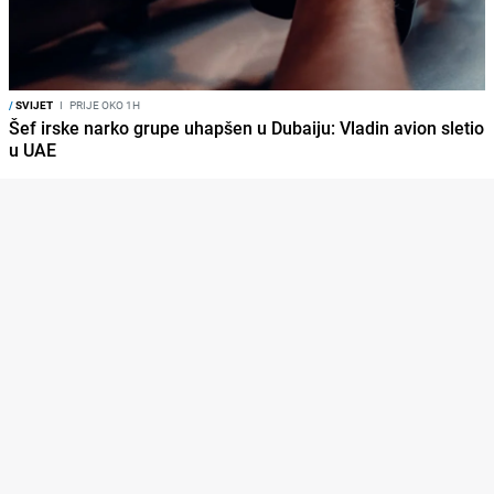
/
SVIJET
I
PRIJE OKO 1H
Šef irske narko grupe uhapšen u Dubaiju: Vladin avion sletio
u UAE