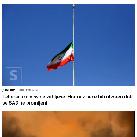
/
SVIJET
I
PRIJE 50MIN
Teheran iznio svoje zahtjeve: Hormuz neće biti otvoren dok
se SAD ne promijeni