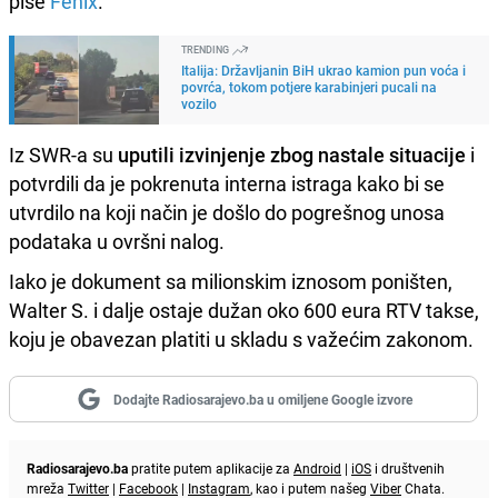
piše
Fenix
.
TRENDING
Italija: Državljanin BiH ukrao kamion pun voća i
povrća, tokom potjere karabinjeri pucali na
vozilo
Iz SWR-a su
uputili izvinjenje zbog nastale situacije
i
potvrdili da je pokrenuta interna istraga kako bi se
utvrdilo na koji način je došlo do pogrešnog unosa
podataka u ovršni nalog.
Iako je dokument sa milionskim iznosom poništen,
Walter S. i dalje ostaje dužan oko 600 eura RTV takse,
koju je obavezan platiti u skladu s važećim zakonom.
Dodajte Radiosarajevo.ba u omiljene Google izvore
Radiosarajevo.ba
pratite putem aplikacije za
Android
|
iOS
i društvenih
mreža
Twitter
|
Facebook
|
Instagram
, kao i putem našeg
Viber
Chata.