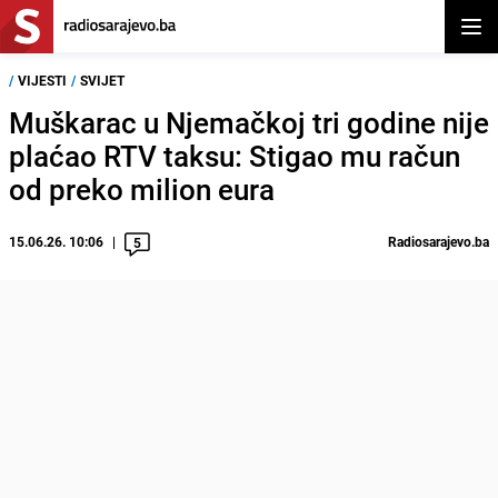
Otvor
/
VIJESTI
/
SVIJET
Muškarac u Njemačkoj tri godine nije
plaćao RTV taksu: Stigao mu račun
od preko milion eura
15.06.26. 10:06
Radiosarajevo.ba
5