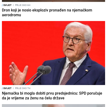
/
SVIJET
I
PRIJE OKO 6H
Dron koji je nosio eksploziv pronađen na njemačkom
aerodromu
/
SVIJET
I
PRIJE OKO 7H
Njemačka bi mogla dobiti prvu predsjednicu: SPD poručuje
da je vrijeme za ženu na čelu države