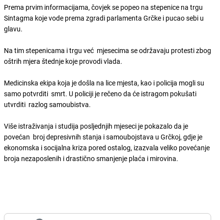
Prema prvim informacijama, čovjek se popeo na stepenice na trgu
Sintagma koje vode prema zgradi parlamenta Grčke i pucao sebi u
glavu.
Na tim stepenicama i trgu već mjesecima se održavaju protesti zbog
oštrih mjera štednje koje provodi vlada.
Medicinska ekipa koja je došla na lice mjesta, kao i policija mogli su
samo potvrditi smrt. U policiji je rečeno da će istragom pokušati
utvrditi razlog samoubistva.
Više istraživanja i studija posljednjih mjeseci je pokazalo da je
povećan broj depresivnih stanja i samoubojstava u Grčkoj, gdje je
ekonomska i socijalna kriza pored ostalog, izazvala veliko povećanje
broja nezaposlenih i drastično smanjenje plaća i mirovina.