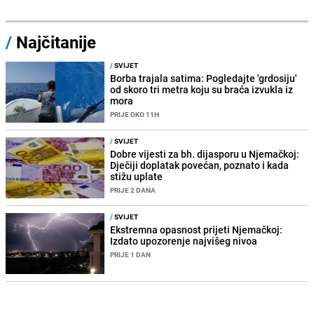
/
Najčitanije
/
SVIJET
Borba trajala satima: Pogledajte 'grdosiju'
od skoro tri metra koju su braća izvukla iz
mora
PRIJE OKO 11H
/
SVIJET
Dobre vijesti za bh. dijasporu u Njemačkoj:
Dječiji doplatak povećan, poznato i kada
stižu uplate
PRIJE 2 DANA
/
SVIJET
Ekstremna opasnost prijeti Njemačkoj:
Izdato upozorenje najvišeg nivoa
PRIJE 1 DAN