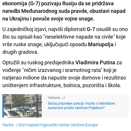
ekonomija (G-7) pozivaju Rusiju da se pridržava
naredbi Međunarodnog suda pravde, obustavi napad
na Ukrajinu i povuče svoje vojne snage.
U zajedničkoj izjavi, najviši diplomati
G-7
osudili su ono
što su opisali kao "neselektivne napade na civile" koje
vrše ruske snage, uključujući opsadu
Mariupolja
i
drugih gradova.
Optužili su ruskog predsjednika
Vladimira Putina
za
vođenje "ničim izazvanog i sramotnog rata" koji je
natjerao milione da napuste svoje domove i rezultirao
uništenjem infrastrukture, bolnica, pozorišta i škola.
TRENDING
Slučaj prijavljen policiji: Vozilo s četničkom
zastavom prošlo centrom Prijedora?
Harkiv /
Gori najveći trgovački centar Istočne Europe