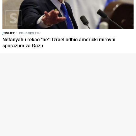
/
SVIJET
I
PRIJE OKO 13H
Netanyahu rekao "ne": Izrael odbio američki mirovni
sporazum za Gazu