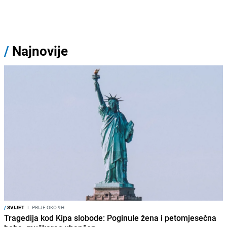
/
Najnovije
/
SVIJET
I
PRIJE OKO 9H
Tragedija kod Kipa slobode: Poginule žena i petomjesečna