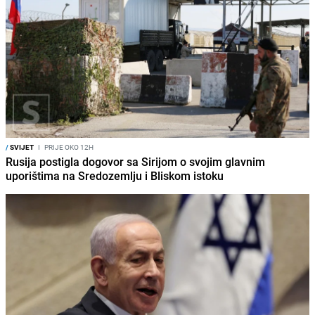
/
SVIJET
I
PRIJE OKO 12H
Rusija postigla dogovor sa Sirijom o svojim glavnim
uporištima na Sredozemlju i Bliskom istoku