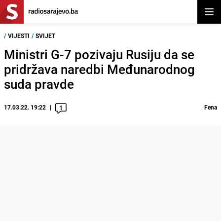
Otvor
/
VIJESTI
/
SVIJET
Ministri G-7 pozivaju Rusiju da se
pridržava naredbi Međunarodnog
suda pravde
17.03.22. 19:22
Fena
1