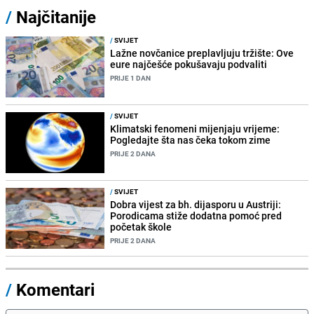
/
Najčitanije
/
SVIJET
Lažne novčanice preplavljuju tržište: Ove
eure najčešće pokušavaju podvaliti
PRIJE 1 DAN
/
SVIJET
Klimatski fenomeni mijenjaju vrijeme:
Pogledajte šta nas čeka tokom zime
PRIJE 2 DANA
/
SVIJET
Dobra vijest za bh. dijasporu u Austriji:
Porodicama stiže dodatna pomoć pred
početak škole
PRIJE 2 DANA
/
Komentari