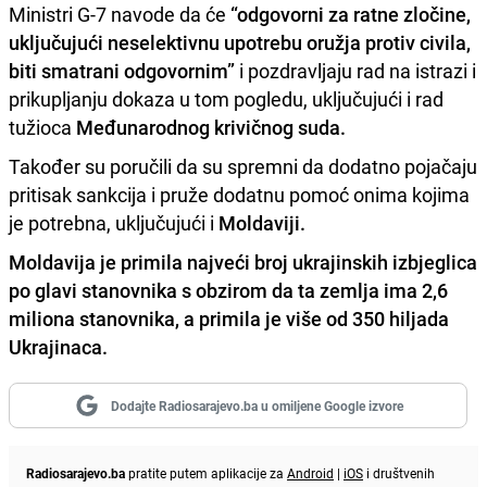
Ministri G-7 navode da će
“odgovorni za ratne zločine,
uključujući neselektivnu upotrebu oružja protiv civila,
biti smatrani odgovornim”
i pozdravljaju rad na istrazi i
prikupljanju dokaza u tom pogledu, uključujući i rad
tužioca
Međunarodnog krivičnog suda.
Također su poručili da su spremni da dodatno pojačaju
pritisak sankcija i pruže dodatnu pomoć onima kojima
je potrebna, uključujući i
Moldaviji.
Moldavija je primila najveći broj ukrajinskih izbjeglica
po glavi stanovnika s obzirom da ta zemlja ima 2,6
miliona stanovnika, a primila je više od 350 hiljada
Ukrajinaca.
Dodajte Radiosarajevo.ba u omiljene Google izvore
Radiosarajevo.ba
pratite putem aplikacije za
Android
|
iOS
i društvenih