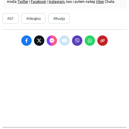
mreža
Twitter
|
Facebook
|
Instagram
, kao i putem našeg
Viber
Chata.
#G7
#Ukrajina
#Rusija