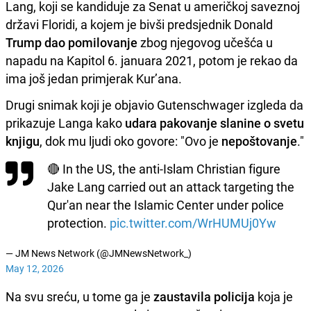
Lang, koji se kandiduje za Senat u američkoj saveznoj
državi Floridi, a kojem je bivši predsjednik Donald
Trump dao pomilovanje
zbog njegovog učešća u
napadu na Kapitol 6. januara 2021, potom je rekao da
ima još jedan primjerak Kur’ana.
Drugi snimak koji je objavio Gutenschwager izgleda da
prikazuje Langa kako
udara pakovanje slanine o svetu
knjigu
, dok mu ljudi oko govore: "Ovo je
nepoštovanje
."
🔴 In the US, the anti-Islam Christian figure
Jake Lang carried out an attack targeting the
Qur'an near the Islamic Center under police
protection.
pic.twitter.com/WrHUMUj0Yw
— JM News Network (@JMNewsNetwork_)
May 12, 2026
Na svu sreću, u tome ga je
zaustavila policija
koja je