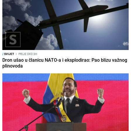
/
SVIJET
I
PRIJE OKO 3H
Dron ušao u članicu NATO-a i eksplodirao: Pao blizu važnog
plinovoda