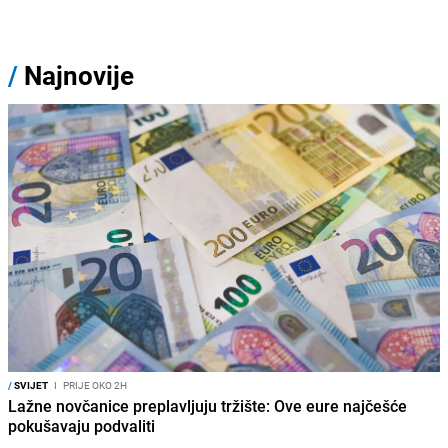
/
Najnovije
/
SVIJET
I
PRIJE OKO 2H
Lažne novčanice preplavljuju tržište: Ove eure najčešće
pokušavaju podvaliti