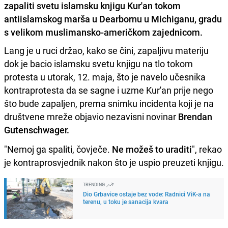
zapaliti svetu islamsku knjigu Kur'an tokom
antiislamskog marša u Dearbornu u Michiganu, gradu
s velikom muslimansko-američkom zajednicom.
Lang je u ruci držao, kako se čini, zapaljivu materiju
dok je bacio islamsku svetu knjigu na tlo tokom
protesta u utorak, 12. maja, što je navelo učesnika
kontraprotesta da se sagne i uzme Kur'an prije nego
što bude zapaljen, prema snimku incidenta koji je na
društvene mreže objavio nezavisni novinar
Brendan
Gutenschwager.
"Nemoj ga spaliti, čovječe.
Ne možeš to uraditi
", rekao
je kontraprosvjednik nakon što je uspio preuzeti knjigu.
TRENDING
Dio Grbavice ostaje bez vode: Radnici ViK-a na
terenu, u toku je sanacija kvara