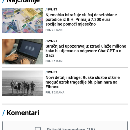
/
SVIJET
Njemačka istražuje slučaj desetočlane
porodice iz BiH: Primaju 7.300 eura
socijalne pomoći mjesečno
PRIJE 1 DAN
/
SVIJET
Stručnjaci upozoravaju: Izrael ulaže milione
kako bi utjecao na odgovore ChatGPT-a o
Gazi
PRIJE 1 DAN
/
SVIJET
Novi detalji istrage: Ruske službe otkrile
moguć uzrok tragedije bh. planinara na
Elbrusu
PRIJE 2 DANA
/
Komentari
Prikaži komentare
(
15
)