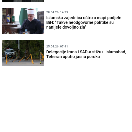
28.04.26. 14:39
Islamska zajednica oštro o mapi podjele
BiH: "Takve neodgovorne politike su
nanijele dovoljno zla"
25.04.26. 07:41
Delegacije Irana i SAD-a stižu u Islamabad,
Teheran uputio jasnu poruku