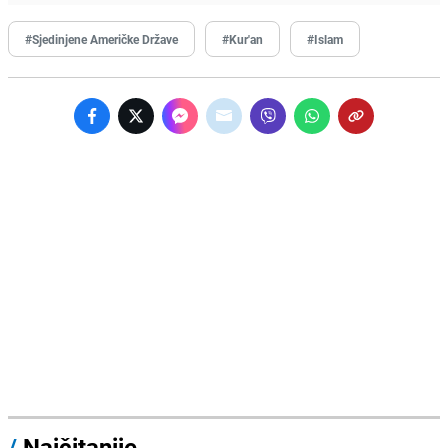
#Sjedinjene Američke Države
#Kur'an
#Islam
/
Najčitanije