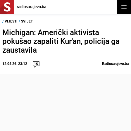
Otvor
/
VIJESTI
/
SVIJET
Michigan: Američki aktivista
pokušao zapaliti Kur'an, policija ga
zaustavila
12.05.26. 23:12
Radiosarajevo.ba
15