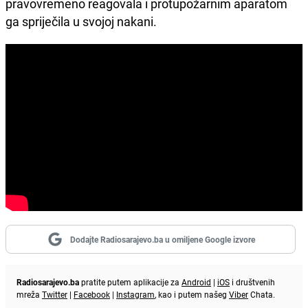
pravovremeno reagovala i protupožarnim aparatom
ga spriječila u svojoj nakani.
Dodajte Radiosarajevo.ba u omiljene Google izvore
Radiosarajevo.ba
pratite putem aplikacije za
Android
|
iOS
i društvenih
mreža
Twitter
|
Facebook
|
Instagram
, kao i putem našeg
Viber
Chata.