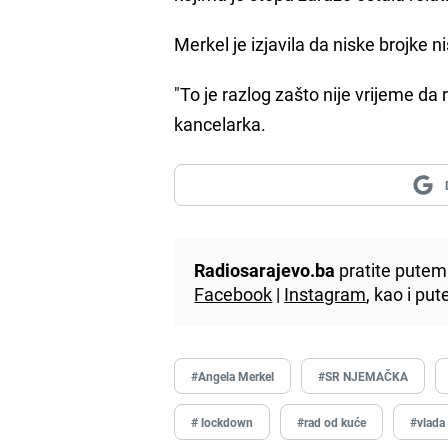
Merkel je izjavila da niske brojke n
"To je razlog zašto nije vrijeme da
kancelarka.
Radiosarajevo.ba
pratite putem 
Facebook
|
Instagram
, kao i p
#Angela Merkel
#SR NJEMAČKA
# lockdown
#rad od kuće
#vlada