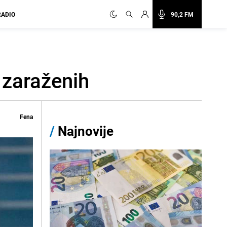
RADIO
90,2 FM
 zaraženih
Fena
/
Najnovije