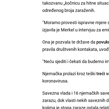
takozvanu „kočnicu za hitne situac
određenog broja zaraženih.
"Moramo provesti ispravne mjere s
izjavila je Merkel u intervjuu za 
Ona je pozvala te države da
povuku
pravila društvenih kontakata, uvo
"Neću sjediti i čekati da budemo im
Njemačka prolazi kroz teški
treći v
koronavirusa.
Savezna vlada i 16 njemačkih save
zarazu, dok vlasti nekih saveznih 
kojima je stopa zaraze ostala relat