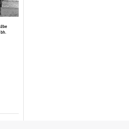
lužbe
 bh.