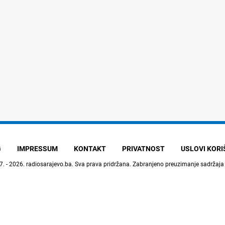
G
IMPRESSUM
KONTAKT
PRIVATNOST
USLOVI KOR
7. - 2026.
radiosarajevo.ba
. Sva prava pridržana. Zabranjeno preuzimanje sadržaja