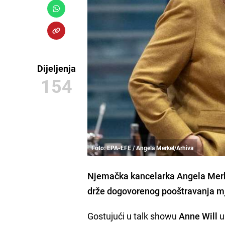
Dijeljenja
154
Foto: EPA-EFE / Angela Merkel/Arhiva
Njemačka kancelarka
Angela Mer
drže dogovorenog
pooštravanja m
Gostujući u talk showu
Anne Will
u