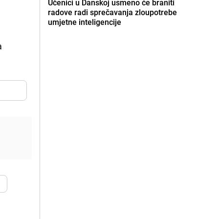
Učenici u Danskoj usmeno će braniti
radove radi sprečavanja zloupotrebe
umjetne inteligencije
a