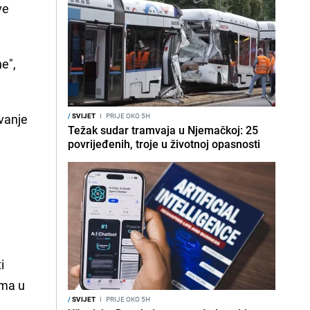
ve
e",
vanje
/
SVIJET
I
PRIJE OKO 5H
Težak sudar tramvaja u Njemačkoj: 25
povrijeđenih, troje u životnoj opasnosti
i
ama u
/
SVIJET
I
PRIJE OKO 5H