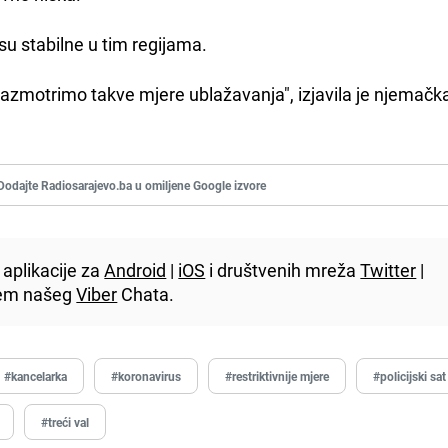
isu stabilne u tim regijama.
 razmotrimo takve mjere ublažavanja", izjavila je njemačk
Dodajte Radiosarajevo.ba u omiljene Google izvore
aplikacije za
Android
|
iOS
i društvenih mreža
Twitter
|
utem našeg
Viber
Chata.
#kancelarka
#koronavirus
#restriktivnije mjere
#policijski sat
#treći val