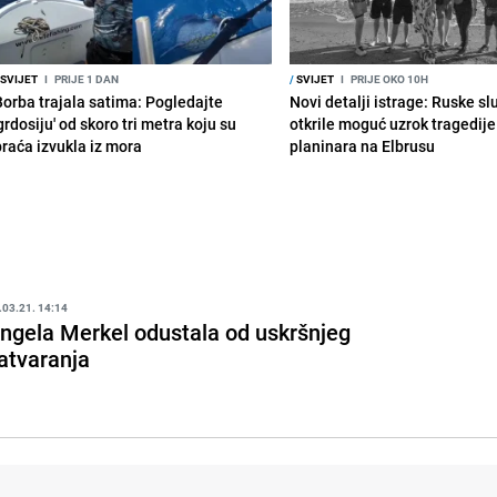
SVIJET
I
PRIJE 1 DAN
/
SVIJET
I
PRIJE OKO 10H
Borba trajala satima: Pogledajte
Novi detalji istrage: Ruske s
grdosiju' od skoro tri metra koju su
otkrile moguć uzrok tragedije
braća izvukla iz mora
planinara na Elbrusu
.03.21. 14:14
ngela Merkel odustala od uskršnjeg
atvaranja