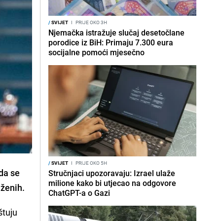
/
SVIJET
I
PRIJE OKO 3H
Njemačka istražuje slučaj desetočlane
porodice iz BiH: Primaju 7.300 eura
socijalne pomoći mjesečno
/
SVIJET
I
PRIJE OKO 5H
 da se
Stručnjaci upozoravaju: Izrael ulaže
milione kako bi utjecao na odgovore
aženih.
ChatGPT-a o Gazi
štuju