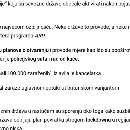
ije“ koju su savezne države obećale aktivirati nakon poja
 najvećom ozbiljnošću. Neke države to provode, a neke n
emitera programa
ARD
.
 planove o otvaranju
i provode mjere kao što su pooštro
đenje
policijskog sata i rad od kuće
.
ali 100.000 zaraženih", izjavila je kancelarka.
al
zaraze uglavnom potaknut britanskom varijantom
znih država u rastućem su sporenju oko toga kako suzbit
država odbijaju plan povratka strogom
lockdownu
u regij
ivno niska.