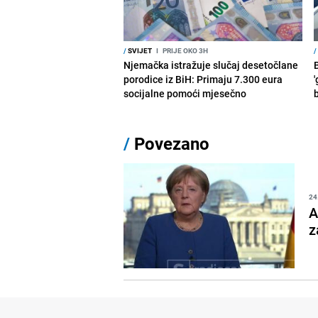
/
SVIJET
I
PRIJE OKO 3H
/
Njemačka istražuje slučaj desetočlane
porodice iz BiH: Primaju 7.300 eura
'
socijalne pomoći mjesečno
/
Povezano
24
A
z