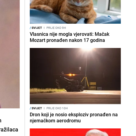
/
SVIJET
I
PRIJE OKO 9H
Vlasnica nije mogla vjerovati: Mačak
Mozart pronađen nakon 17 godina
/
SVIJET
I
PRIJE OKO 10H
Dron koji je nosio eksploziv pronađen na
m
njemačkom aerodromu
ražilaca