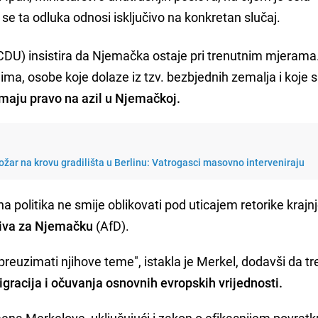
 se ta odluka odnosi isključivo na konkretan slučaj.
CDU) insistira da Njemačka ostaje pri trenutnim mjerama
a, osobe koje dolaze iz tzv. bezbjednih zemalja i koje 
maju pravo na azil u Njemačkoj.
požar na krovu gradilišta u Berlinu: Vatrogasci masovno interveniraju
a politika ne smije oblikovati pod uticajem retorike krajn
tiva za Njemačku
(AfD).
i preuzimati njihove teme", istakla je Merkel, dodavši da t
gracija i očuvanja osnovnih evropskih vrijednosti.
emena Merkelove, uključujući i zakon o efikasnijem povratk