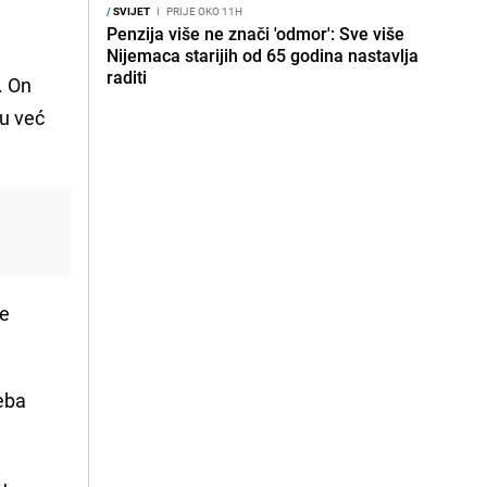
/
SVIJET
I
PRIJE OKO 11H
Penzija više ne znači 'odmor': Sve više
Nijemaca starijih od 65 godina nastavlja
raditi
. On
su već
je
reba
u