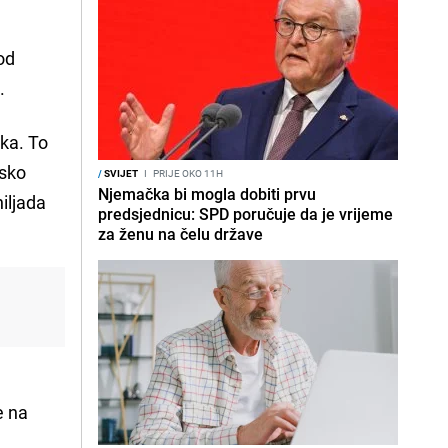
od
o
.
pka. To
psko
/
SVIJET
I
PRIJE OKO 11H
Njemačka bi mogla dobiti prvu
hiljada
predsjednicu: SPD poručuje da je vrijeme
za ženu na čelu države
.
e na