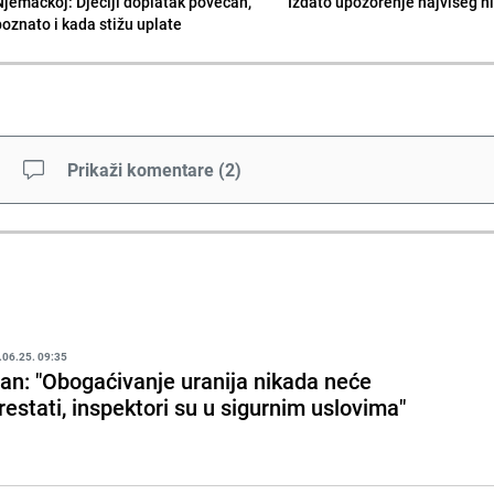
Njemačkoj: Dječiji doplatak povećan,
Izdato upozorenje najvišeg n
poznato i kada stižu uplate
Prikaži komentare
(
2
)
.06.25. 09:35
ran: "Obogaćivanje uranija nikada neće
restati, inspektori su u sigurnim uslovima"