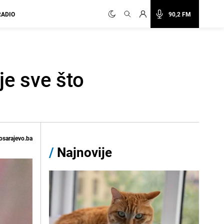
RADIO
90,2 FM
je sve što
osarajevo.ba
/
Najnovije