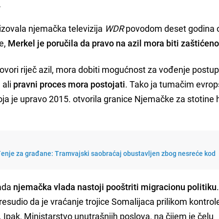
.
izovala njemačka televizija
WDR
povodom deset godina 
ne,
Merkel je poručila da pravo na azil mora biti zaštićen
ovori riječ azil, mora dobiti mogućnost za vođenje postu
 ali
pravni proces mora postojati
. Tako ja tumačim evro
koja je upravo 2015. otvorila granice Njemačke za stotine 
nje za građane: Tramvajski saobraćaj obustavljen zbog nesreće kod
kada
njemačka vlada nastoji pooštriti migracionu politiku
esudio da je vraćanje trojice Somalijaca prilikom kontrol
. Ipak, Ministarstvo unutrašnjih poslova, na čijem je čelu