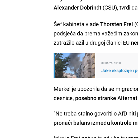
Alexander Dobrindt
(CSU), tvrdi da
Šef kabineta vlade
Thorsten Frei
(
podsjeća da prema važećim zakonim
zatražile azil u drugoj članici EU
ne
30.06.25. 10:30
Jake eksplozije i 
Merkel je upozorila da se migracion
desnice,
posebno stranke Alterna
"Ne treba stalno govoriti o AfD nit
pronaći balans između kontrole mi
Iako je Fraj pohvalio odluke iz vr