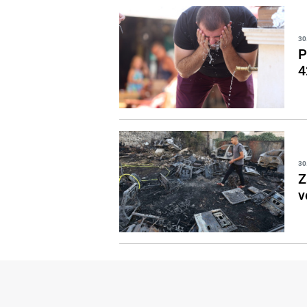
30
P
4
30
Z
v