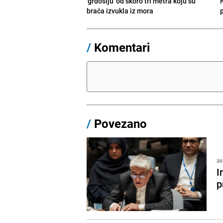
'grdosiju' od skoro tri metra koju su
braća izvukla iz mora
/
Komentari
/
Povezano
30
I
p