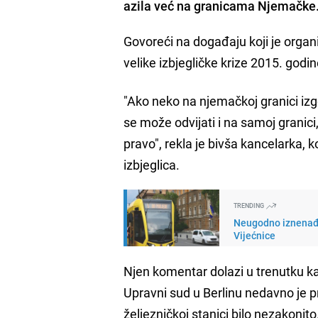
azila već na granicama Njemačke
Govoreći na događaju koji je organ
velike izbjegličke krize 2015. godi
"Ako neko na njemačkoj granici izg
se može odvijati i na samoj granici,
pravo", rekla je bivša kancelarka, 
izbjeglica.
TRENDING
Neugodno iznenađe
Vijećnice
Njen komentar dolazi u trenutku 
Upravni sud u Berlinu nedavno je pr
željezničkoj stanici bilo nezakonito